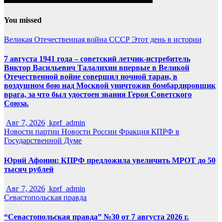
You missed
Великая Отечественная война
СССР
Этот день в истории
7 августа 1941 года – советский летчик-истребитель
Виктор Васильевич Талалихин впервые в Великой
Отечественной войне совершил ночной таран, в
воздушном бою над Москвой уничтожив бомбардировщик
врага, за что был удостоен звания Героя Советского
Союза.
Авг 7, 2026
kprf_admin
Новости партии
Новости России
Фракция КПРФ в
Государственной Думе
Юрий Афонин: КПРФ предложила увеличить МРОТ до 50
тысяч рублей
Авг 7, 2026
kprf_admin
Севастопольская правда
“Севастопольская правда” №30 от 7 августа 2026 г.