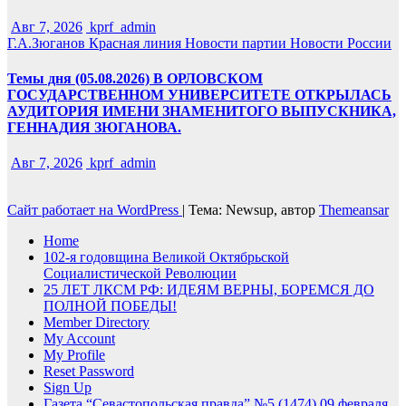
Авг 7, 2026
kprf_admin
Г.А.Зюганов
Красная линия
Новости партии
Новости России
Темы дня (05.08.2026) В ОРЛОВСКОМ
ГОСУДАРСТВЕННОМ УНИВЕРСИТЕТЕ ОТКРЫЛАСЬ
АУДИТОРИЯ ИМЕНИ ЗНАМЕНИТОГО ВЫПУСКНИКА,
ГЕННАДИЯ ЗЮГАНОВА.
Авг 7, 2026
kprf_admin
Сайт работает на WordPress
|
Тема: Newsup, автор
Themeansar
Home
102-я годовщина Великой Октябрьской
Социалистической Революции
25 ЛЕТ ЛКСМ РФ: ИДЕЯМ ВЕРНЫ, БОРЕМСЯ ДО
ПОЛНОЙ ПОБЕДЫ!
Member Directory
My Account
My Profile
Reset Password
Sign Up
Газета “Севастопольская правда” №5 (1474) 09 февраля