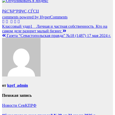
РќСЂР°РІРёС‚СЃСЏ
comments powered by HyperComments
Навигация
Классовый удар1__Личная и частная собственность_Кто на
самом деле разорит малый бизнес
по
Газета “Севастопольская правда” №18 (1487) 17 мая 2024 г.
записям
от
kprf_admin
Похожая запись
Новости СевКПРФ