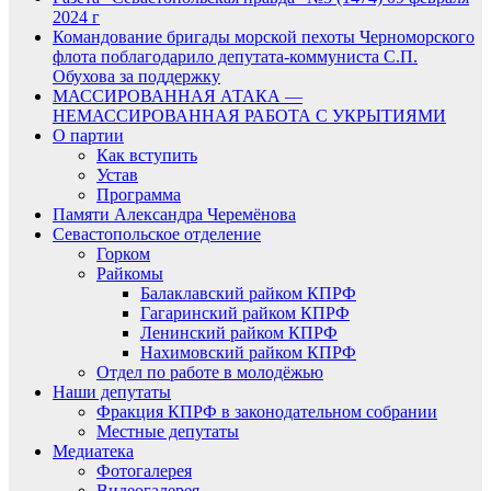
2024 г
Командование бригады морской пехоты Черноморского
флота поблагодарило депутата-коммуниста С.П.
Обухова за поддержку
МАССИРОВАННАЯ АТАКА —
НЕМАССИРОВАННАЯ РАБОТА С УКРЫТИЯМИ
О партии
Как вступить
Устав
Программа
Памяти Александра Черемёнова
Севастопольское отделение
Горком
Райкомы
Балаклавский райком КПРФ
Гагаринский райком КПРФ
Ленинский райком КПРФ
Нахимовский райком КПРФ
Отдел по работе в молодёжью
Наши депутаты
Фракция КПРФ в законодательном собрании
Местные депутаты
Медиатека
Фотогалерея
Видеогалерея