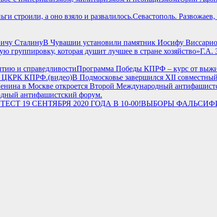
Севастополь. Развожаев,
В Чувашии установили памятник Иосифу Виссари
Г.А.
Программа Победы КПРФ – курс от выжи
В Подмосковье завершился XII совместн
одный антифашистский форум.
ВЫБОРЫ ФАЛЬСИФИЦ