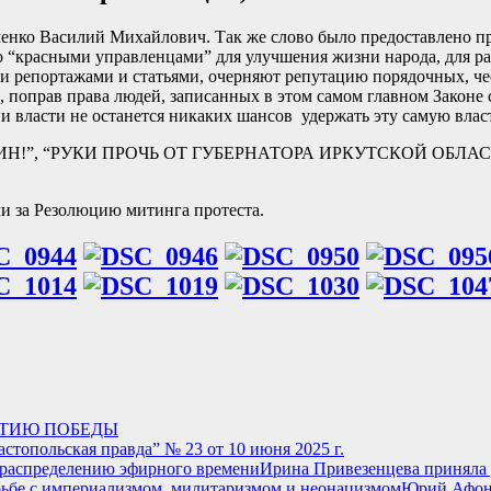
оменко Василий Михайлович. Так же слово было предоставлен
о “красными управленцами” для улучшения жизни народа, для раз
 репортажами и статьями, очерняют репутацию порядочных, че
 поправ права людей, записанных в этом самом главном Законе с
ии власти не останется никаких шансов удержать эту самую влас
УДИНИН!”, “РУКИ ПРОЧЬ ОТ ГУБЕРНАТОРА ИРКУТСКОЙ ОБЛ
и за Резолюцию митинга протеста.
ЕТИЮ ПОБЕДЫ
астопольская правда” № 23 от 10 июня 2025 г.
Ирина Привезенцева приняла 
Юрий Афони