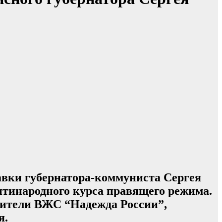
авки губернатора-коммуниста Сергея
антинародного курса правящего режима.
вители ВЖС “Надежда России”,
я.