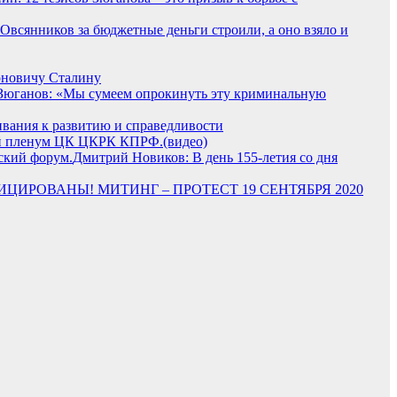
 Овсянников за бюджетные деньги строили, а оно взяло и
оновичу Сталину
 Зюганов: «Мы сумеем опрокинуть эту криминальную
вания к развитию и справедливости
ый пленум ЦК ЦКРК КПРФ.(видео)
Дмитрий Новиков: В день 155-летия со дня
ИРОВАНЫ! МИТИНГ – ПРОТЕСТ 19 СЕНТЯБРЯ 2020