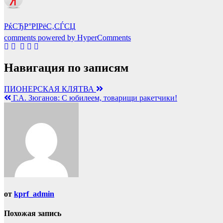
РќСЂР°РІРёС‚СЃСЏ
comments powered by HyperComments
Навигация по записям
ПИОНЕРСКАЯ КЛЯТВА
Г.А. Зюганов: С юбилеем, товарищи ракетчики!
от
kprf_admin
Похожая запись