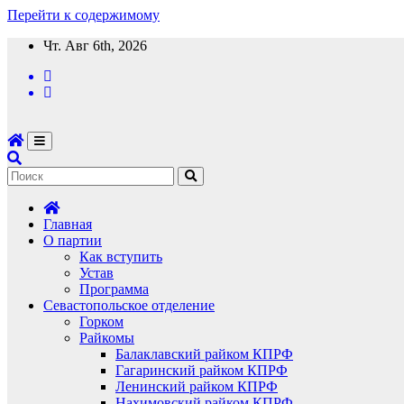
Перейти к содержимому
Чт. Авг 6th, 2026
Главная
О партии
Как вступить
Устав
Программа
Севастопольское отделение
Горком
Райкомы
Балаклавский райком КПРФ
Гагаринский райком КПРФ
Ленинский райком КПРФ
Нахимовский райком КПРФ