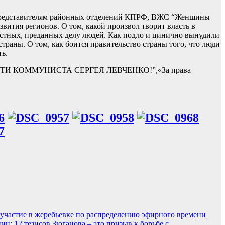
о представителям районных отделений КПРФ, ВЖС “Женщины
вития регионов. О том, какой произвол творит власть в
стных, преданных делу людей. Как подло и цинично вынудили
траны. О том, как боится правительство страны того, что люди
ть.
АСТИ КОММУНИСТА СЕРГЕЯ ЛЕВЧЕНКО!”,«За права
участие в жеребьевке по распределению эфирного времени
н: 12 тезисов Зюганова – это призыв к борьбе с