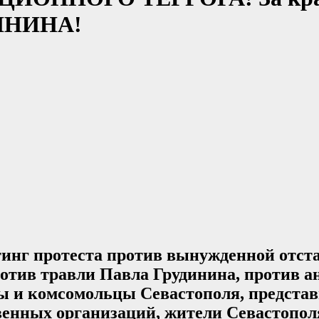
ДИНИНА!
итинг протеста против вынужденной отст
против травли Павла Грудинина, против 
ы и комсомольцы Севастополя, предста
енных организаций, жители Севастопол