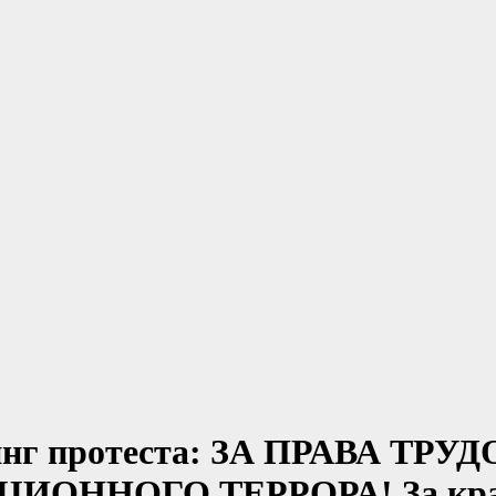
итинг протеста: ЗА ПРАВА Т
ННОГО ТЕРРОРА! За красно