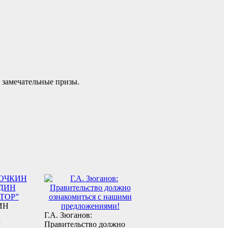
е замечательные призы.
ИН
Г.А. Зюганов:
”
Правительство должно