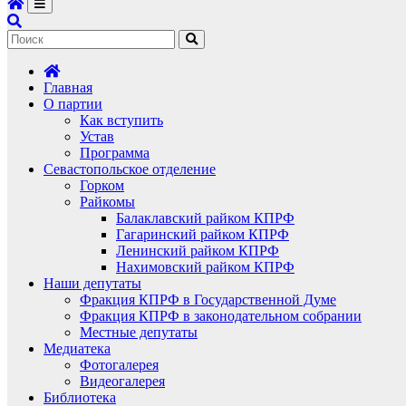
Главная
О партии
Как вступить
Устав
Программа
Севастопольское отделение
Горком
Райкомы
Балаклавский райком КПРФ
Гагаринский райком КПРФ
Ленинский райком КПРФ
Нахимовский райком КПРФ
Наши депутаты
Фракция КПРФ в Государственной Думе
Фракция КПРФ в законодательном собрании
Местные депутаты
Медиатека
Фотогалерея
Видеогалерея
Библиотека