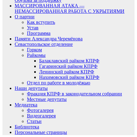
Обухова за поддержку
МАССИРОВАННАЯ АТАКА —
НЕМАССИРОВАННАЯ РАБОТА С УКРЫТИЯМИ
О партии
Как вступить
Устав
Программа
Памяти Александра Черемёнова
Севастопольское отделение
Горком
Райкомы
Балаклавский райком КПРФ
Гагаринский райком КПРФ
Ленинский райком КПРФ
Нахимовский райком КПРФ
Отдел по работе в молодёжью
Наши депутаты
Фракция КПРФ в законодательном собрании
Местные депутаты
Медиатека
Фотогалерея
Видеогалерея
Статьи
Библиотека
Персональные страницы