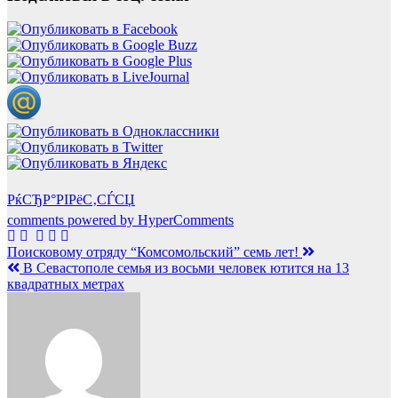
РќСЂР°РІРёС‚СЃСЏ
comments powered by HyperComments
Навигация
Поисковому отряду “Комсомольский” семь лет!
В Севастополе семья из восьми человек ютится на 13
по
квадратных метрах
записям