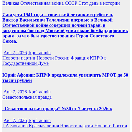
Великая Отечественная война
СССР
Этот день в истории
7 августа 1941 года – советский летчик-истребитель
Виктор Васильевич Талалихин впервые в Великой
Отечественной войне совершил ночной таран, в
воздушном бою над Москвой уничтожив бомбардировщик
врага, за что был удостоен звания Героя Советского
Союза.
Авг 7, 2026
kprf_admin
Новости партии
Новости России
Фракция КПРФ в
Государственной Думе
Юрий Афонин: КПРФ предложила увеличить МРОТ до 50
тысяч рублей
Авг 7, 2026
kprf_admin
Севастопольская правда
“Севастопольская правда” №30 от 7 августа 2026 г.
Авг 7, 2026
kprf_admin
Г.А.Зюганов
Красная линия
Новости партии
Новости России