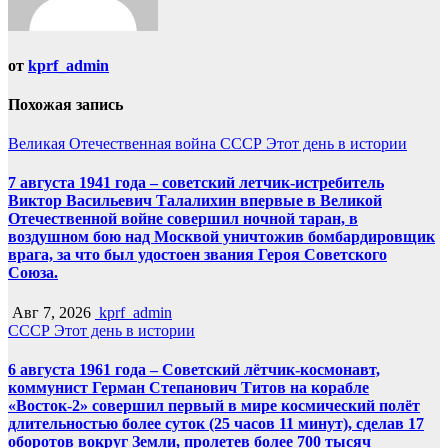
от
kprf_admin
Похожая запись
Великая Отечественная война
СССР
Этот день в истории
7 августа 1941 года – советский летчик-истребитель
Виктор Васильевич Талалихин впервые в Великой
Отечественной войне совершил ночной таран, в
воздушном бою над Москвой уничтожив бомбардировщик
врага, за что был удостоен звания Героя Советского
Союза.
Авг 7, 2026
kprf_admin
СССР
Этот день в истории
6 августа 1961 года – Советский лётчик-космонавт,
коммунист Герман Степанович Титов на корабле
«Восток-2» совершил первый в мире космический полёт
длительностью более суток (25 часов 11 минут), сделав 17
оборотов вокруг Земли, пролетев более 700 тысяч