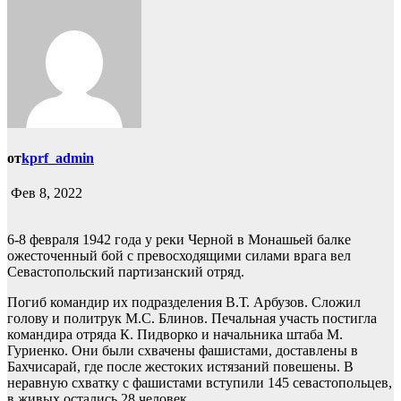
от
kprf_admin
Фев 8, 2022
6-8 февраля 1942 года у реки Черной в Монашьей балке
ожесточенный бой с превосходящими силами врага вел
Севастопольский партизанский отряд.
Погиб командир их подразделения В.Т. Арбузов. Сложил
голову и политрук М.С. Блинов. Печальная участь постигла
командира отряда К. Пидворко и начальника штаба М.
Гуриенко. Они были схвачены фашистами, доставлены в
Бахчисарай, где после жестоких истязаний повешены. В
неравную схватку с фашистами вступили 145 севастопольцев,
в живых остались 28 человек.