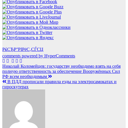
РќСЂР°РІРёС‚СЃСЏ
comments powered by HyperComments
Навигация
Николай Коломейцев: государству необходимо взять на себя
полную ответственность за обеспечение Вооружённых Сил
по
РФ всем необходимым
записям
В ПДД прописали правила езды на электросамокатах и
гироскутерах