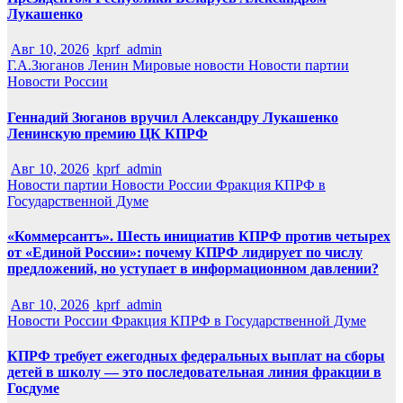
Лукашенко
Авг 10, 2026
kprf_admin
Г.А.Зюганов
Ленин
Мировые новости
Новости партии
Новости России
Геннадий Зюганов вручил Александру Лукашенко
Ленинскую премию ЦК КПРФ
Авг 10, 2026
kprf_admin
Новости партии
Новости России
Фракция КПРФ в
Государственной Думе
«Коммерсантъ». Шесть инициатив КПРФ против четырех
от «Единой России»: почему КПРФ лидирует по числу
предложений, но уступает в информационном давлении?
Авг 10, 2026
kprf_admin
Новости России
Фракция КПРФ в Государственной Думе
КПРФ требует ежегодных федеральных выплат на сборы
детей в школу — это последовательная линия фракции в
Госдуме