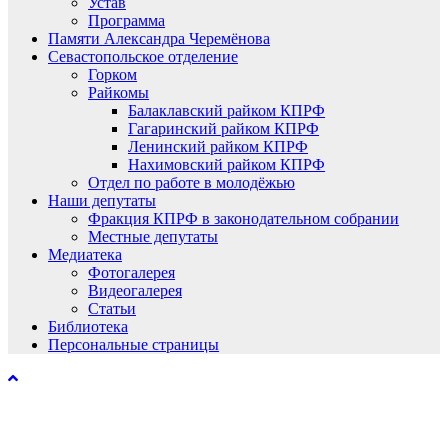
Устав
Программа
Памяти Александра Черемёнова
Севастопольское отделение
Горком
Райкомы
Балаклавский райком КПРФ
Гагаринский райком КПРФ
Ленинский райком КПРФ
Нахимовский райком КПРФ
Отдел по работе в молодёжью
Наши депутаты
Фракция КПРФ в законодательном собрании
Местные депутаты
Медиатека
Фотогалерея
Видеогалерея
Статьи
Библиотека
Персональные страницы