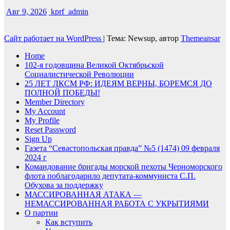
Авг 9, 2026
kprf_admin
Сайт работает на WordPress
|
Тема: Newsup, автор
Themeansar
Home
102-я годовщина Великой Октябрьской
Социалистической Революции
25 ЛЕТ ЛКСМ РФ: ИДЕЯМ ВЕРНЫ, БОРЕМСЯ ДО
ПОЛНОЙ ПОБЕДЫ!
Member Directory
My Account
My Profile
Reset Password
Sign Up
Газета “Севастопольская правда” №5 (1474) 09 февраля
2024 г
Командование бригады морской пехоты Черноморского
флота поблагодарило депутата-коммуниста С.П.
Обухова за поддержку
МАССИРОВАННАЯ АТАКА —
НЕМАССИРОВАННАЯ РАБОТА С УКРЫТИЯМИ
О партии
Как вступить