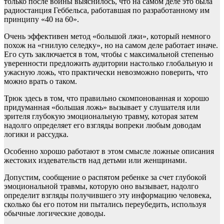
только после войны выяснилось, что на самом деле это была
радиостанция Геббельса, работавшая по разработанному им
принципу «40 на 60».
Очень эффективен метод «большой лжи», который немного
похож на «гнилую селедку», но на самом деле работает иначе.
Его суть заключается в том, чтобы с максимальной степенью
уверенности предложить аудитории настолько глобальную и
ужасную ложь, что практически невозможно поверить, что
можно врать о таком.
Трюк здесь в том, что правильно скомпонованная и хорошо
придуманная «большая ложь» вызывает у слушателя или
зрителя глубокую эмоциональную травму, которая затем
надолго определяет его взгляды вопреки любым доводам
логики и рассудка.
Особенно хорошо работают в этом смысле ложные описания
жестоких издевательств над детьми или женщинами.
Допустим, сообщение о распятом ребенке за счет глубокой
эмоциональной травмы, которую оно вызывает, надолго
определит взгляды получившего эту информацию человека,
сколько бы его потом ни пытались переубедить, используя
обычные логические доводы.