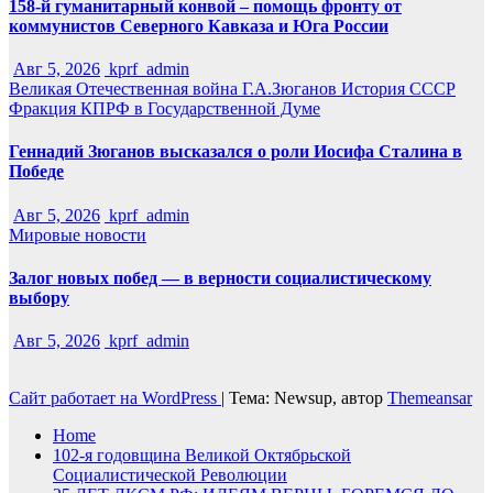
158-й гуманитарный конвой – помощь фронту от
коммунистов Северного Кавказа и Юга России
Авг 5, 2026
kprf_admin
Великая Отечественная война
Г.А.Зюганов
История СССР
Фракция КПРФ в Государственной Думе
Геннадий Зюганов высказался о роли Иосифа Сталина в
Победе
Авг 5, 2026
kprf_admin
Мировые новости
Залог новых побед — в верности социалистическому
выбору
Авг 5, 2026
kprf_admin
Сайт работает на WordPress
|
Тема: Newsup, автор
Themeansar
Home
102-я годовщина Великой Октябрьской
Социалистической Революции