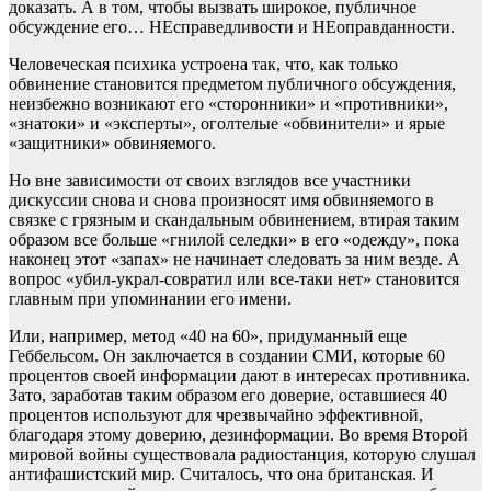
доказать. А в том, чтобы вызвать широкое, публичное
обсуждение его… НЕсправедливости и НЕоправданности.
Человеческая психика устроена так, что, как только
обвинение становится предметом публичного обсуждения,
неизбежно возникают его «сторонники» и «противники»,
«знатоки» и «эксперты», оголтелые «обвинители» и ярые
«защитники» обвиняемого.
Но вне зависимости от своих взглядов все участники
дискуссии снова и снова произносят имя обвиняемого в
связке с грязным и скандальным обвинением, втирая таким
образом все больше «гнилой селедки» в его «одежду», пока
наконец этот «запах» не начинает следовать за ним везде. А
вопрос «убил-украл-совратил или все-таки нет» становится
главным при упоминании его имени.
Или, например, метод «40 на 60», придуманный еще
Геббельсом. Он заключается в создании СМИ, которые 60
процентов своей информации дают в интересах противника.
Зато, заработав таким образом его доверие, оставшиеся 40
процентов используют для чрезвычайно эффективной,
благодаря этому доверию, дезинформации. Во время Второй
мировой войны существовала радиостанция, которую слушал
антифашистский мир. Считалось, что она британская. И