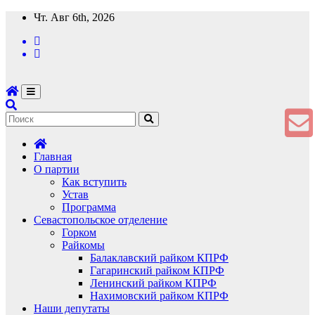
Перейти
Чт. Авг 6th, 2026
к
содержимому
Главная
О партии
Как вступить
Устав
Программа
Севастопольское отделение
Горком
Райкомы
Балаклавский райком КПРФ
Гагаринский райком КПРФ
Ленинский райком КПРФ
Нахимовский райком КПРФ
Наши депутаты