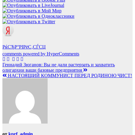
РќСЂР°РІРёС‚СЃСЏ
comments powered by HyperComments
Навигация
Геннадий Зюганов: Вы не дали растерзать и захватить
олигархии ваши базовые предприятия
по
НАСТОЯЩИЙ КОММУНИСТ ПЕРЕД РОДИНОЮ ЧИСТ!
записям
от
kprf_admin