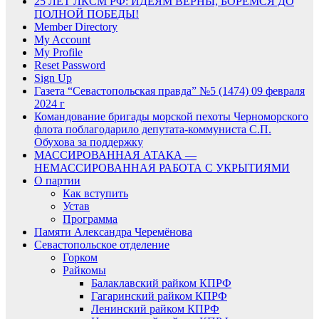
25 ЛЕТ ЛКСМ РФ: ИДЕЯМ ВЕРНЫ, БОРЕМСЯ ДО
ПОЛНОЙ ПОБЕДЫ!
Member Directory
My Account
My Profile
Reset Password
Sign Up
Газета “Севастопольская правда” №5 (1474) 09 февраля
2024 г
Командование бригады морской пехоты Черноморского
флота поблагодарило депутата-коммуниста С.П.
Обухова за поддержку
МАССИРОВАННАЯ АТАКА —
НЕМАССИРОВАННАЯ РАБОТА С УКРЫТИЯМИ
О партии
Как вступить
Устав
Программа
Памяти Александра Черемёнова
Севастопольское отделение
Горком
Райкомы
Балаклавский райком КПРФ
Гагаринский райком КПРФ
Ленинский райком КПРФ