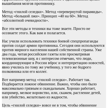
вышибания мозгов противнику.
Метод «гнилой селедки». Метод «перевернутой пирамиды».
Метод «большой лжи». Принцип «40 на 60». Метод
«абсолютной очевидности».
Все эти методы и техники вы тоже знаете. Просто не
осознаете этого. Как вам и полагается.
Нас учили использовать техники боевой спецпропаганды
против солдат армии противника. Сегодня они используются
против мирного населения нашей собственной страны. Уже
два года, читая российские газеты или просматривая
телевизионные шоу, я с интересом отмечаю, что люди,
координирующие в России вброс и интерпретацию новостей,
явно учились по тому же учебнику, у того же бодрого
полковника или его коллег.
Вот например метод «гнилой селедки». Работает так.
Подбирается ложное обвинение. Важно, чтобы оно было
максимально грязным и скандальным. Хорошо работает,
например, мелкое воровство, или, скажем, растление детей,
или убийство, желательно из жадности.
Цель «гнилой селедки» вовсе не в том, чтобы обвинение