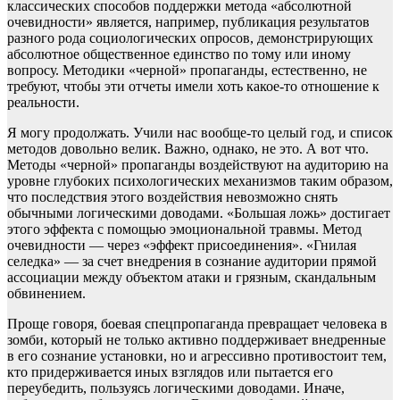
классических способов поддержки метода «абсолютной
очевидности» является, например, публикация результатов
разного рода социологических опросов, демонстрирующих
абсолютное общественное единство по тому или иному
вопросу. Методики «черной» пропаганды, естественно, не
требуют, чтобы эти отчеты имели хоть какое-то отношение к
реальности.
Я могу продолжать. Учили нас вообще-то целый год, и список
методов довольно велик. Важно, однако, не это. А вот что.
Методы «черной» пропаганды воздействуют на аудиторию на
уровне глубоких психологических механизмов таким образом,
что последствия этого воздействия невозможно снять
обычными логическими доводами. «Большая ложь» достигает
этого эффекта с помощью эмоциональной травмы. Метод
очевидности — через «эффект присоединения». «Гнилая
селедка» — за счет внедрения в сознание аудитории прямой
ассоциации между объектом атаки и грязным, скандальным
обвинением.
Проще говоря, боевая спецпропаганда превращает человека в
зомби, который не только активно поддерживает внедренные
в его сознание установки, но и агрессивно противостоит тем,
кто придерживается иных взглядов или пытается его
переубедить, пользуясь логическими доводами. Иначе,