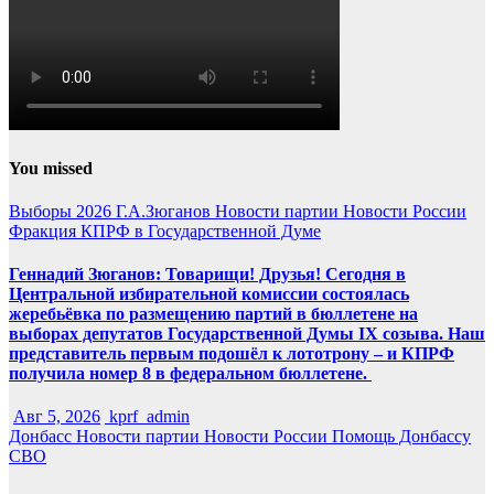
You missed
Выборы 2026
Г.А.Зюганов
Новости партии
Новости России
Фракция КПРФ в Государственной Думе
Геннадий Зюганов: Товарищи! Друзья! Сегодня в
Центральной избирательной комиссии состоялась
жеребьёвка по размещению партий в бюллетене на
выборах депутатов Государственной Думы IX созыва. Наш
представитель первым подошёл к лототрону – и КПРФ
получила номер 8 в федеральном бюллетене.
Авг 5, 2026
kprf_admin
Донбасс
Новости партии
Новости России
Помощь Донбассу
СВО