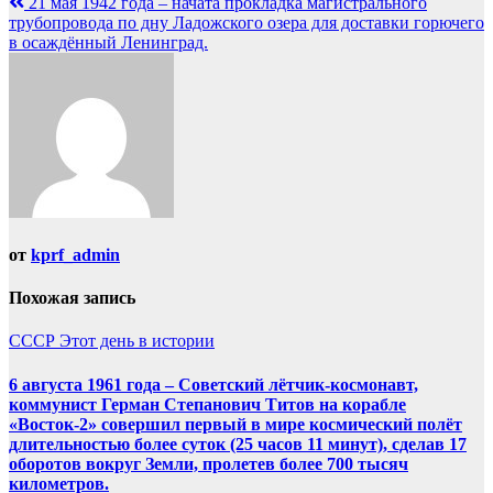
21 мая 1942 года – начата прокладка магистрального
трубопровода по дну Ладожского озера для доставки горючего
в осаждённый Ленинград.
от
kprf_admin
Похожая запись
СССР
Этот день в истории
6 августа 1961 года – Советский лётчик-космонавт,
коммунист Герман Степанович Титов на корабле
«Восток-2» совершил первый в мире космический полёт
длительностью более суток (25 часов 11 минут), сделав 17
оборотов вокруг Земли, пролетев более 700 тысяч
километров.