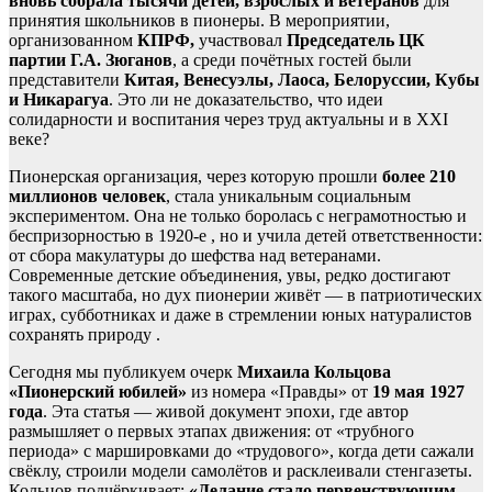
вновь собрала тысячи детей, взрослых и ветеранов
для
принятия школьников в пионеры. В мероприятии,
организованном
КПРФ,
участвовал
Председатель ЦК
партии Г.А. Зюганов
, а среди почётных гостей были
представители
Китая, Венесуэлы, Лаоса, Белоруссии, Кубы
и Никарагуа
. Это ли не доказательство, что идеи
солидарности и воспитания через труд актуальны и в XXI
веке?
Пионерская организация, через которую прошли
более 210
миллионов человек
, стала уникальным социальным
экспериментом. Она не только боролась с неграмотностью и
беспризорностью в 1920-е , но и учила детей ответственности:
от сбора макулатуры до шефства над ветеранами.
Современные детские объединения, увы, редко достигают
такого масштаба, но дух пионерии живёт — в патриотических
играх, субботниках и даже в стремлении юных натуралистов
сохранять природу .
Сегодня мы публикуем очерк
Михаила Кольцова
«Пионерский юбилей»
из номера «Правды» от
19 мая 1927
года
. Эта статья — живой документ эпохи, где автор
размышляет о первых этапах движения: от «трубного
периода» с маршировками до «трудового», когда дети сажали
свёклу, строили модели самолётов и расклеивали стенгазеты.
Кольцов подчёркивает:
«Делание стало первенствующим