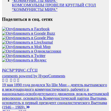
КОМСОМОЛЬЦЫ ПРОВЕЛИ КРУГЛЫЙ СТОЛ
“КОММУНИСТЫ МИРА”
Поделиться в соц. сетях
РќСЂР°РІРёС‚СЃСЏ
comments powered by HyperComments
Навигация
19 мая 1890 года родился Хо Ши Мин – деятель вьетнамского
и международного коммунистического, рабочего и
по
национально-освободительного движения, вождь вьетнамской
записям
революции, основатель Коммунистической партии Вьетнама,
основатель и первый президент социалистического Вьетнама
(1946 – 1969).