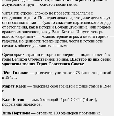
лозунгом»
, а труд — основой воспитания.
Читая эти строки, сложно не провести параллели с
сегодняшним днём. Пионерия доказала, что даже дети могут
стать созидателями — будь то спасение партизанского отряда
от затопления, как в истории Володи Дубинина, или подрыв
вражеских эшелонов, как у Вали Котика. И пусть теперь
вместо «Зарницы» — компьютерные игры, а вместо горнов —
гаджеты, но ценности товарищества, чести и готовности
служить обществу остаются вечными.
Среди ярких страниц истории пионерии — подвиги детей в
годы Великой Отечественной войны.
Шестеро из них были
удостоены звания Героя Советского Союза
:
Лёня Голиков
— разведчик, уничтожил 78 фашистов, погиб
в 1943 г.
Марат Казей
— подорвал себя гранатой с фашистами в 1944
г.
Валя Котик
— самый молодой Герой СССР (14 лет),
подрывник эшелонов.
Зина Портнова
— отравила 100 офицеров противника,