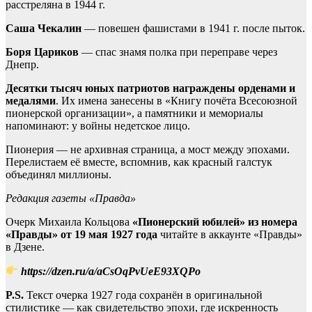
расстреляна в 1944 г.
Саша Чекалин
— повешен фашистами в 1941 г. после пыток.
Боря Цариков
— спас знамя полка при переправе через
Днепр.
Десятки тысяч юных патриотов награждены орденами и
медалями
. Их имена занесены в «Книгу почёта Всесоюзной
пионерской организации», а памятники и мемориалы
напоминают: у войны недетское лицо.
Пионерия — не архивная страница, а мост между эпохами.
Перелистаем её вместе, вспомнив, как красный галстук
объединял миллионы.
Редакция газеты «Правда»
Очерк Михаила Кольцова
«Пионерский юбилей» из номера
«Правды» от 19 мая 1927 года
читайте в аккаунте «Правды»
в Дзене.
https://dzen.ru/a/aCsOqPvUeE93XQPo
P.S.
Текст очерка 1927 года сохранён в оригинальной
стилистике — как свидетельство эпохи, где искренность