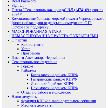
Reset Password
Sign Up
Газета “Севастопольская правда” №5 (1474) 09 февраля
2024 г
Командование бригады морской пехоты Черноморского
флота поблагодарило депутата-коммуниста С.П.
Обухова за поддержку
МАССИРОВАННАЯ АТАКА —
НЕМАССИРОВАННАЯ РАБОТА С УКРЫТИЯМИ
О партии
Как вступить
Устав
Программа
Памяти Александра Черемёнова
Севастопольское отделение
Горком
Райкомы
Балаклавский райком КПРФ
Гагаринский райком КПРФ
Ленинский райком КПРФ
Нахимовский райком КПРФ
Отдел по работе в молодёжью
Наши депутаты
Фракция КПРФ в законодательном собрании
Местные депутаты