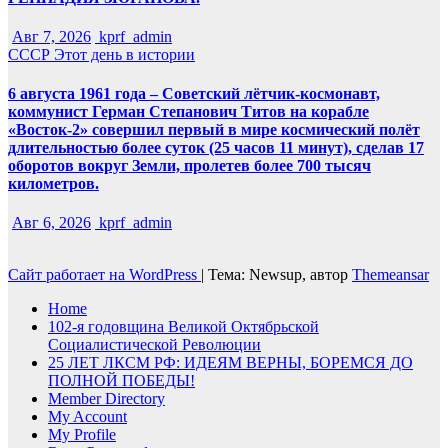
Авг 7, 2026
kprf_admin
СССР
Этот день в истории
6 августа 1961 года – Советский лётчик-космонавт,
коммунист Герман Степанович Титов на корабле
«Восток-2» совершил первый в мире космический полёт
длительностью более суток (25 часов 11 минут), сделав 17
оборотов вокруг Земли, пролетев более 700 тысяч
километров.
Авг 6, 2026
kprf_admin
Сайт работает на WordPress
|
Тема: Newsup, автор
Themeansar
Home
102-я годовщина Великой Октябрьской
Социалистической Революции
25 ЛЕТ ЛКСМ РФ: ИДЕЯМ ВЕРНЫ, БОРЕМСЯ ДО
ПОЛНОЙ ПОБЕДЫ!
Member Directory
My Account
My Profile