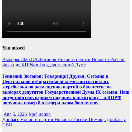
You missed
Выборы 2026
Г.А.Зюганов
Новости партии
Новости России
Фракция КПРФ в Государственной Думе
Геннадий Зюганов: Товарищи! Друзья! Сегодня в
Центральной избирательной комиссии состоялась
жеребьёвка по размещению партий в бюллетене на
выборах депутатов Государственной Думы IX созыва. Наш
представитель первым подошёл к лототрону – и КПРФ
получила номер 8 в федеральном бюллетене.
Авг 5, 2026
kprf_admin
Донбасс
Новости партии
Новости России
Помощь Донбассу
СВО