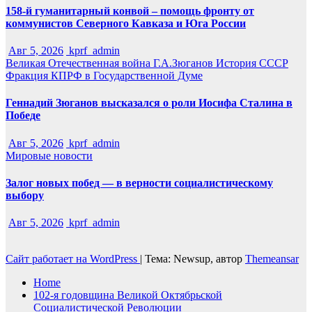
158-й гуманитарный конвой – помощь фронту от
коммунистов Северного Кавказа и Юга России
Авг 5, 2026
kprf_admin
Великая Отечественная война
Г.А.Зюганов
История СССР
Фракция КПРФ в Государственной Думе
Геннадий Зюганов высказался о роли Иосифа Сталина в
Победе
Авг 5, 2026
kprf_admin
Мировые новости
Залог новых побед — в верности социалистическому
выбору
Авг 5, 2026
kprf_admin
Сайт работает на WordPress
|
Тема: Newsup, автор
Themeansar
Home
102-я годовщина Великой Октябрьской
Социалистической Революции