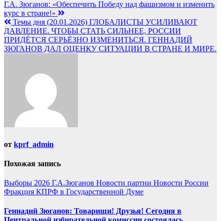
Навигация
Г.А. Зюганов: «Обеспечить Победу над фашизмом и изменить
курс в стране!»
по
Темы дня (20.01.2026) ГЛОБАЛИСТЫ УСИЛИВАЮТ
записям
ДАВЛЕНИЕ. ЧТОБЫ СТАТЬ СИЛЬНЕЕ, РОССИИ
ПРИДЁТСЯ СЕРЬЁЗНО ИЗМЕНИТЬСЯ. ГЕННАДИЙ
ЗЮГАНОВ ДАЛ ОЦЕНКУ СИТУАЦИИ В СТРАНЕ И МИРЕ.
от
kprf_admin
Похожая запись
Выборы 2026
Г.А.Зюганов
Новости партии
Новости России
Фракция КПРФ в Государственной Думе
Геннадий Зюганов: Товарищи! Друзья! Сегодня в
Центральной избирательной комиссии состоялась