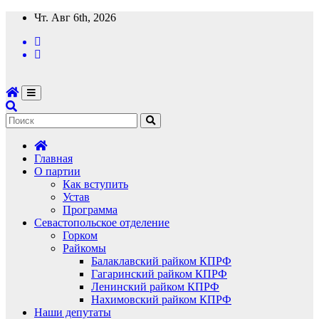
Перейти
Чт. Авг 6th, 2026
к
содержимому
Главная
О партии
Как вступить
Устав
Программа
Севастопольское отделение
Горком
Райкомы
Балаклавский райком КПРФ
Гагаринский райком КПРФ
Ленинский райком КПРФ
Нахимовский райком КПРФ
Наши депутаты