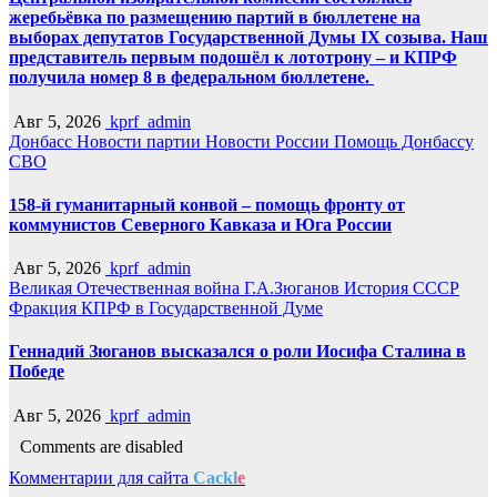
жеребьёвка по размещению партий в бюллетене на
выборах депутатов Государственной Думы IX созыва. Наш
представитель первым подошёл к лототрону – и КПРФ
получила номер 8 в федеральном бюллетене.
Авг 5, 2026
kprf_admin
Донбасс
Новости партии
Новости России
Помощь Донбассу
СВО
158-й гуманитарный конвой – помощь фронту от
коммунистов Северного Кавказа и Юга России
Авг 5, 2026
kprf_admin
Великая Отечественная война
Г.А.Зюганов
История СССР
Фракция КПРФ в Государственной Думе
Геннадий Зюганов высказался о роли Иосифа Сталина в
Победе
Авг 5, 2026
kprf_admin
Comments are disabled
Комментарии для сайта
Cackl
e