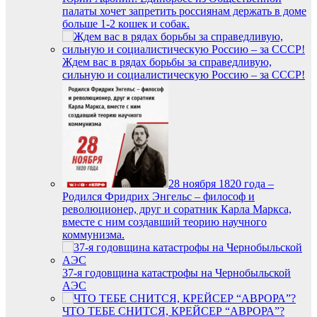
палаты хочет запретить россиянам держать в доме
больше 1-2 кошек и собак.
Ждем вас в рядах борьбы за справедливую,
сильную и социалистическую Россию – за СССР!
28 ноября 1820 года –
Родился Фридрих Энгельс – философ и
революционер, друг и соратник Карла Маркса,
вместе с ним создавший теорию научного
коммунизма.
37-я годовщина катастрофы на Чернобыльской
АЭС
ЧТО ТЕБЕ СНИТСЯ, КРЕЙСЕР “АВРОРА”?