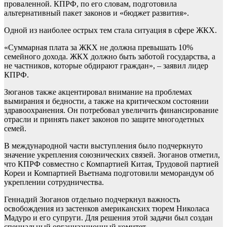
проваленной. КПРФ, по его словам, подготовила
альтернативный пакет законов и «бюджет развития».
Одной из наиболее острых тем стала ситуация в сфере ЖКХ.
«Суммарная плата за ЖКХ не должна превышать 10%
семейного дохода. ЖКХ должно быть заботой государства, а
не частников, которые обдирают граждан», – заявил лидер
КПРФ.
Зюганов также акцентировал внимание на проблемах
вымирания и бедности, а также на критическом состоянии
здравоохранения. Он потребовал увеличить финансирование
отрасли и принять пакет законов по защите многодетных
семей.
В международной части выступления было подчеркнуто
значение укрепления союзнических связей. Зюганов отметил,
что КПРФ совместно с Компартией Китая, Трудовой партией
Кореи и Компартией Вьетнама подготовили меморандум об
укреплении сотрудничества.
Геннадий Зюганов отдельно подчеркнул важность
освобождения из застенков американских тюрем Николаса
Мадуро и его супруги. Для решения этой задачи был создан
специальный организационный комитет.