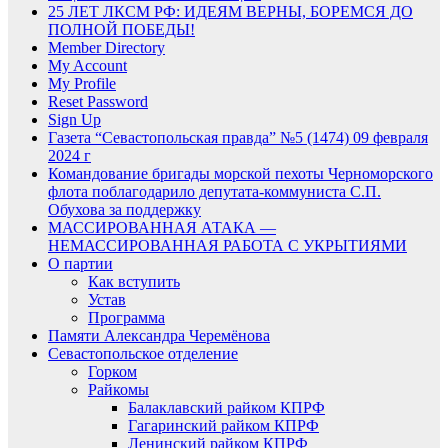
25 ЛЕТ ЛКСМ РФ: ИДЕЯМ ВЕРНЫ, БОРЕМСЯ ДО
ПОЛНОЙ ПОБЕДЫ!
Member Directory
My Account
My Profile
Reset Password
Sign Up
Газета “Севастопольская правда” №5 (1474) 09 февраля
2024 г
Командование бригады морской пехоты Черноморского
флота поблагодарило депутата-коммуниста С.П.
Обухова за поддержку
МАССИРОВАННАЯ АТАКА —
НЕМАССИРОВАННАЯ РАБОТА С УКРЫТИЯМИ
О партии
Как вступить
Устав
Программа
Памяти Александра Черемёнова
Севастопольское отделение
Горком
Райкомы
Балаклавский райком КПРФ
Гагаринский райком КПРФ
Ленинский райком КПРФ