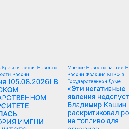
в
Красная линия
Новости
Мнение
Новости партии
Н
ости России
России
Фракция КПРФ в
я (05.08.2026) В
Государственной Думе
«Эти негативные
СКОМ
явления недопус
АРСТВЕННОМ
Владимир Кашин
РСИТЕТЕ
раскритиковал ро
ЛАСЬ
на топливо для
ОРИЯ ИМЕНИ
аграриев