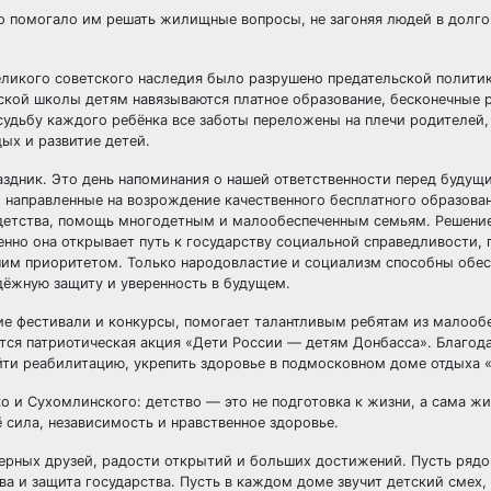
 помогало им решать жилищные вопросы, не загоняя людей в долгов
еликого советского наследия было разрушено предательской полити
кой школы детям навязываются платное образование, бесконечные 
 судьбу каждого ребёнка все заботы переложены на плечи родителей,
ых и развитие детей.
здник. Это день напоминания о нашей ответственности перед будущ
 направленные на возрождение качественного бесплатного образован
 детства, помощь многодетным и малообеспеченным семьям. Решение
но она открывает путь к государству социальной справедливости, 
ысшим приоритетом. Только народовластие и социализм способны обе
дёжную защиту и уверенность в будущем.
ие фестивали и конкурсы, помогает талантливым ребятам из малооб
тся патриотическая акция «Дети России — детям Донбасса». Благод
йти реабилитацию, укрепить здоровье в подмосковном доме отдыха 
и Сухомлинского: детство — это не подготовка к жизни, а сама жиз
 сила, независимость и нравственное здоровье.
 верных друзей, радости открытий и больших достижений. Пусть ряд
ва и защита государства. Пусть в каждом доме звучит детский смех,