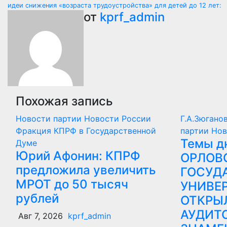
по
идеи снижения «возраста трудоустройства» для детей до 12 лет:
от
kprf_admin
записям
Похожая запись
Новости партии
Новости России
Г.А.Зюгано
Фракция КПРФ в Государственной
партии
Нов
Темы дн
Думе
Юрий Афонин: КПРФ
ОРЛОВ
предложила увеличить
ГОСУД
МРОТ до 50 тысяч
УНИВЕ
рублей
ОТКРЫ
АУДИТ
Авг 7, 2026
kprf_admin