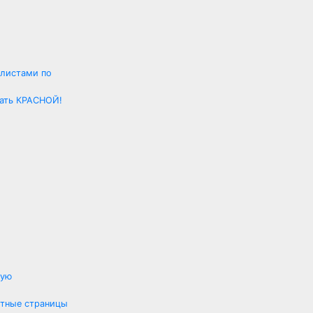
алистами по
тать КРАСНОЙ!
ную
стные страницы