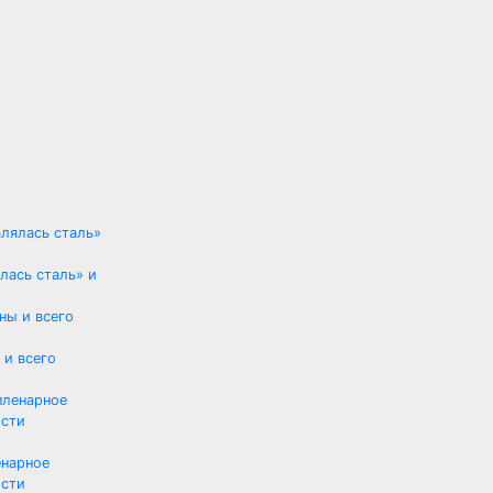
лась сталь» и
 и всего
енарное
ости