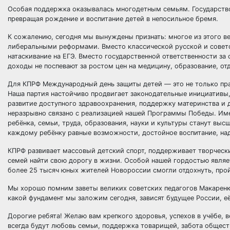
Особая поддержка оказывалась многодетным семьям. Государство
превращая рождение и воспитание детей в непосильное бремя.
К сожалению, сегодня мы вынуждены признать: многое из этого в
либеральными реформами. Вместо классической русской и советс
натаскивание на ЕГЭ. Вместо государственной ответственности за
доходы не поспевают за ростом цен на медицину, образование, отд
Для КПРФ Международный день защиты детей — это не только пра
Наша партия настойчиво продвигает законодательные инициативы,
развитие доступного здравоохранения, поддержку материнства и
неразрывно связано с реализацией нашей Программы Победы. Имен
ребёнка, семьи, труда, образования, науки и культуры станут в
каждому ребёнку равные возможности, достойное воспитание, на
КПРФ развивает массовый детский спорт, поддерживает творческ
семей найти свою дорогу в жизни. Особой нашей гордостью являе
более 25 тысяч юных жителей Новороссии смогли отдохнуть, про
Мы хорошо помним заветы великих советских педагогов Макаренко 
какой фундамент мы заложим сегодня, зависят будущее России, её
Дорогие ребята! Желаю вам крепкого здоровья, успехов в учёбе,
всегда будут любовь семьи, поддержка товарищей, забота общест