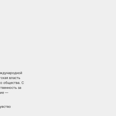
Международной
ская власть
го общества. С
твенность за
ние —
чувство