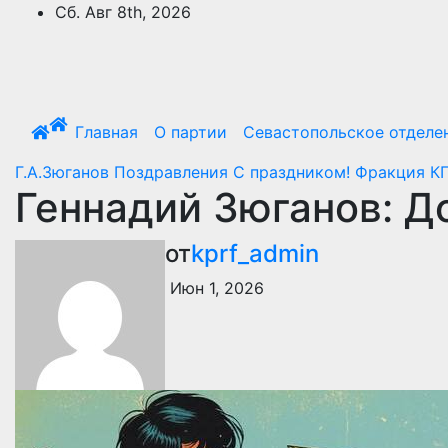
Перейти
Сб. Авг 8th, 2026
к
содержимому
Главная
О партии
Севастопольское отделе
Г.А.Зюганов
Поздравления
С праздником!
Фракция КП
Геннадий Зюганов: Д
от
kprf_admin
Июн 1, 2026