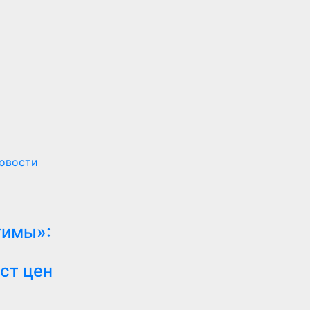
овости
тимы»:
ст цен