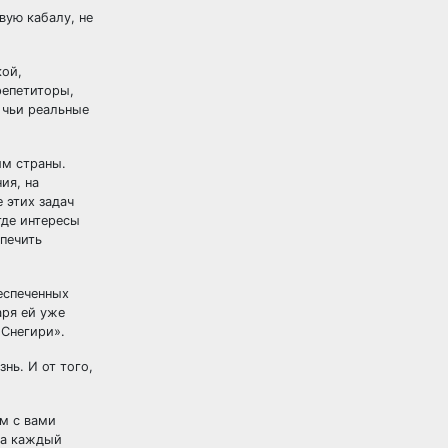
ую кабалу, не
кой,
репетиторы,
 чьи реальные
им страны.
ия, на
 этих задач
где интересы
спечить
еспеченных
аря ей уже
«Снегири».
нь. И от того,
ом с вами
 а каждый