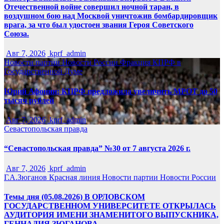
Отечественной войне совершил ночной таран, в
воздушном бою над Москвой уничтожив бомбардировщик
врага, за что был удостоен звания Героя Советского
Союза.
Авг 7, 2026
kprf_admin
Новости партии
Новости России
Фракция КПРФ в
Государственной Думе
Юрий Афонин: КПРФ предложила увеличить МРОТ до 50
тысяч рублей
Авг 7, 2026
kprf_admin
Севастопольская правда
“Севастопольская правда” №30 от 7 августа 2026 г.
Авг 7, 2026
kprf_admin
Г.А.Зюганов
Красная линия
Новости партии
Новости России
Темы дня (05.08.2026) В ОРЛОВСКОМ
ГОСУДАРСТВЕННОМ УНИВЕРСИТЕТЕ ОТКРЫЛАСЬ
АУДИТОРИЯ ИМЕНИ ЗНАМЕНИТОГО ВЫПУСКНИКА,
ГЕННАДИЯ ЗЮГАНОВА.