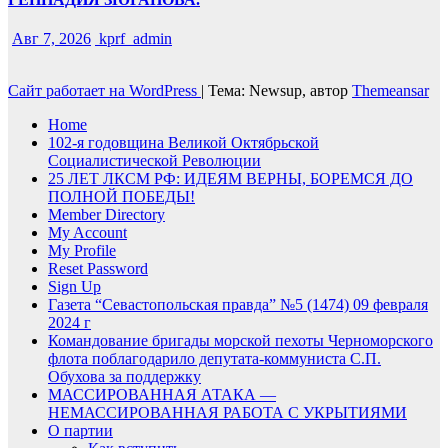
Авг 7, 2026
kprf_admin
Сайт работает на WordPress
|
Тема: Newsup, автор
Themeansar
Home
102-я годовщина Великой Октябрьской
Социалистической Революции
25 ЛЕТ ЛКСМ РФ: ИДЕЯМ ВЕРНЫ, БОРЕМСЯ ДО
ПОЛНОЙ ПОБЕДЫ!
Member Directory
My Account
My Profile
Reset Password
Sign Up
Газета “Севастопольская правда” №5 (1474) 09 февраля
2024 г
Командование бригады морской пехоты Черноморского
флота поблагодарило депутата-коммуниста С.П.
Обухова за поддержку
МАССИРОВАННАЯ АТАКА —
НЕМАССИРОВАННАЯ РАБОТА С УКРЫТИЯМИ
О партии