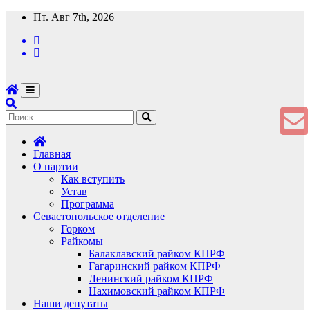
Перейти
Пт. Авг 7th, 2026
к
содержимому
Главная
О партии
Как вступить
Устав
Программа
Севастопольское отделение
Горком
Райкомы
Балаклавский райком КПРФ
Гагаринский райком КПРФ
Ленинский райком КПРФ
Нахимовский райком КПРФ
Наши депутаты