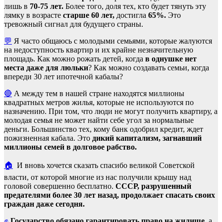
лишь в
70-75 лет.
Более того, доля тех, кто будет тянуть эту
лямку в возрасте
старше 60 лет,
достигла
65%.
Это
тревожный сигнал для будущего страны.
💬
Я часто общаюсь с молодыми семьями, которые жалуются
на недоступность квартир и их крайне незначительную
площадь. Как можно рожать детей, когда
в однушке нет
места даже для люльки
? Как можно создавать семьи, когда
впереди 30 лет ипотечной кабалы?
🔴
А между тем в нашей стране находятся миллионы
квадратных метров жилья, которые не используются по
назначению. При том, что люди не могут получить квартиру, а
молодая семья не может найти себе угол за нормальные
деньги. Большинство тех, кому банк одобрил кредит, ждет
пожизненная кабала. Это
дикий капитализм, загнавший
миллионы семей в долговое рабство.
🏠
И вновь хочется сказать спасибо великой Советской
власти, от которой многие из нас получили крышу над
головой совершенно бесплатно.
СССР, разрушенный
предателями более 30 лет назад, продолжает спасать своих
граждан даже сегодня.
✊
Государство обязано гарантировать право на жилище,
а