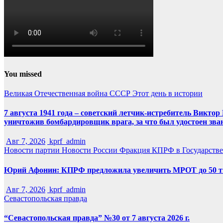
You missed
Великая Отечественная война
СССР
Этот день в истории
7 августа 1941 года – советский летчик-истребитель Викт
уничтожив бомбардировщик врага, за что был удостоен зва
Авг 7, 2026
kprf_admin
Новости партии
Новости России
Фракция КПРФ в Государств
Юрий Афонин: КПРФ предложила увеличить МРОТ до 50 т
Авг 7, 2026
kprf_admin
Севастопольская правда
“Севастопольская правда” №30 от 7 августа 2026 г.