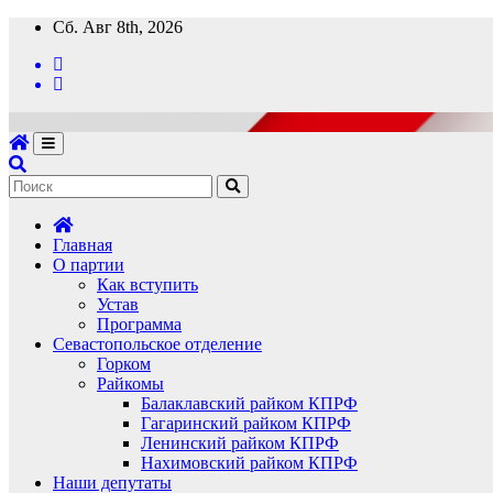
Перейти
Сб. Авг 8th, 2026
к
содержимому
Главная
О партии
Как вступить
Устав
Программа
Севастопольское отделение
Горком
Райкомы
Балаклавский райком КПРФ
Гагаринский райком КПРФ
Ленинский райком КПРФ
Нахимовский райком КПРФ
Наши депутаты