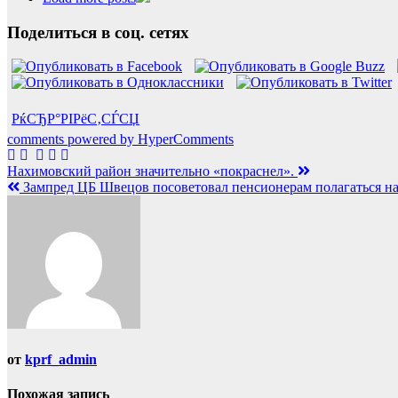
Поделиться в соц. сетях
РќСЂР°РІРёС‚СЃСЏ
comments powered by HyperComments
Навигация
Нахимовский район значительно «покраснел».
Зампред ЦБ Швецов посоветовал пенсионерам полагаться на
по
записям
от
kprf_admin
Похожая запись