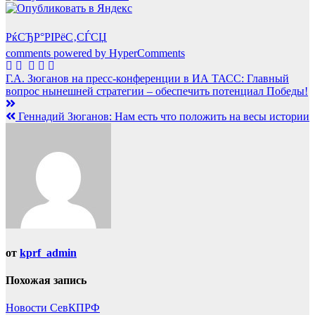
РќСЂР°РІРёС‚СЃСЏ
comments powered by HyperComments
Навигация
Г.А. Зюганов на пресс-конференции в ИА ТАСС: Главный
вопрос нынешней стратегии – обеспечить потенциал Победы!
по
записям
Геннадий Зюганов: Нам есть что положить на весы истории
от
kprf_admin
Похожая запись
Новости СевКПРФ