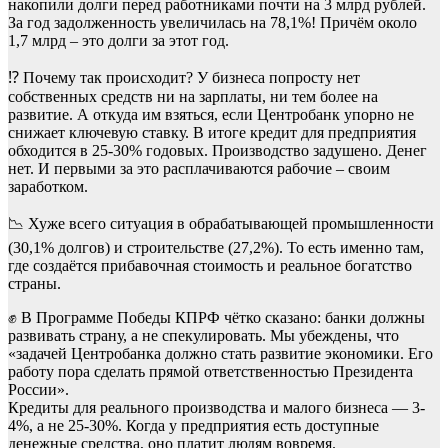
накопили долги перед работниками почти на 3 млрд рублей.
За год задолженность увеличилась на 78,1%! Причём около
1,7 млрд – это долги за этот год.
⁉️ Почему так происходит? У бизнеса попросту нет
собственных средств ни на зарплаты, ни тем более на
развитие. А откуда им взяться, если Центробанк упорно не
снижает ключевую ставку. В итоге кредит для предприятия
обходится в 25-30% годовых. Производство задушено. Денег
нет. И первыми за это расплачиваются рабочие – своим
заработком.
📉 Хуже всего ситуация в обрабатывающей промышленности
(30,1% долгов) и строительстве (27,2%). То есть именно там,
где создаётся прибавочная стоимость и реальное богатство
страны.
✊ В Программе Победы КПРФ чётко сказано: банки должны
развивать страну, а не спекулировать. Мы убеждены, что
«задачей Центробанка должно стать развитие экономики. Его
работу пора сделать прямой ответственностью Президента
России».
Кредиты для реального производства и малого бизнеса — 3-
4%, а не 25-30%. Когда у предприятия есть доступные
денежные средства, оно платит людям вовремя.