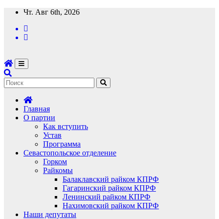
Перейти
Чт. Авг 6th, 2026
к
содержимому
Главная
О партии
Как вступить
Устав
Программа
Севастопольское отделение
Горком
Райкомы
Балаклавский райком КПРФ
Гагаринский райком КПРФ
Ленинский райком КПРФ
Нахимовский райком КПРФ
Наши депутаты