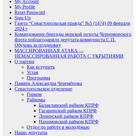
My Account
My Profile
Reset Password
Sign Up
Газета “Севастопольская правда” №5 (1474) 09 февраля
2024 г
Командование бригады морской пехоты Черноморского
флота поблагодарило депутата-коммуниста С.П.
Обухова за поддержку
МАССИРОВАННАЯ АТАКА —
НЕМАССИРОВАННАЯ РАБОТА С УКРЫТИЯМИ
О партии
Как вступить
Устав
Программа
Памяти Александра Черемёнова
Севастопольское отделение
Горком
Райкомы
Балаклавский райком КПРФ
Гагаринский райком КПРФ
Ленинский райком КПРФ
Нахимовский райком КПРФ
Отдел по работе в молодёжью
Наши депутаты