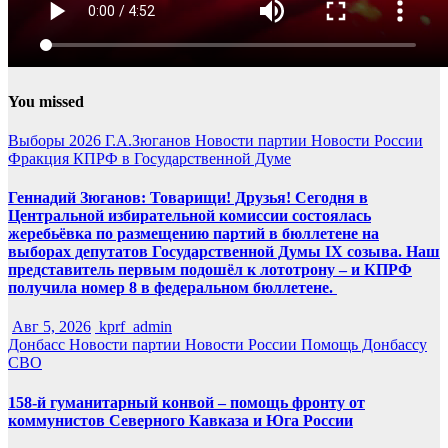
You missed
Выборы 2026
Г.А.Зюганов
Новости партии
Новости России
Фракция КПРФ в Государственной Думе
Геннадий Зюганов: Товарищи! Друзья! Сегодня в
Центральной избирательной комиссии состоялась
жеребьёвка по размещению партий в бюллетене на
выборах депутатов Государственной Думы IX созыва. Наш
представитель первым подошёл к лототрону – и КПРФ
получила номер 8 в федеральном бюллетене.
Авг 5, 2026
kprf_admin
Донбасс
Новости партии
Новости России
Помощь Донбассу
СВО
158-й гуманитарный конвой – помощь фронту от
коммунистов Северного Кавказа и Юга России