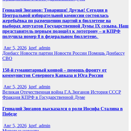
Геннадий Зюганов: Товарищи! Друзья! Сегодня в
Центральной избирательной комиссии состоялась
жеребьёвка по размещению партий в бюллетене на
выборах депутатов Государственной Думы IX созыва. Наш
представитель первым подошёл к лототрону – и КПРФ
получила номер 8 в федеральном бюллетене.
Авг 5, 2026
kprf_admin
Донбасс
Новости партии
Новости России
Помощь Донбассу
СВО
158-й гуманитарный конвой – помощь фронту от
коммунистов Северного Кавказа и Юга России
Авг 5, 2026
kprf_admin
Великая Отечественная война
Г.А.Зюганов
История СССР
Фракция КПРФ в Государственной Думе
Геннадий Зюганов высказался о роли Иосифа Сталина в
Победе
Авг 5, 2026
kprf_admin
Мировые новости