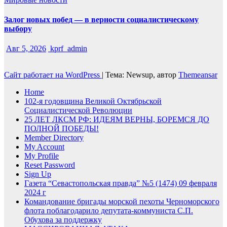
Залог новых побед — в верности социалистическому
выбору
Авг 5, 2026
kprf_admin
Сайт работает на WordPress
|
Тема: Newsup, автор
Themeansar
Home
102-я годовщина Великой Октябрьской
Социалистической Революции
25 ЛЕТ ЛКСМ РФ: ИДЕЯМ ВЕРНЫ, БОРЕМСЯ ДО
ПОЛНОЙ ПОБЕДЫ!
Member Directory
My Account
My Profile
Reset Password
Sign Up
Газета “Севастопольская правда” №5 (1474) 09 февраля
2024 г
Командование бригады морской пехоты Черноморского
флота поблагодарило депутата-коммуниста С.П.
Обухова за поддержку