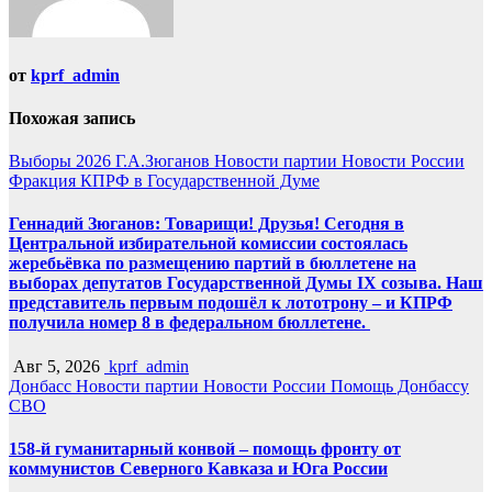
от
kprf_admin
Похожая запись
Выборы 2026
Г.А.Зюганов
Новости партии
Новости России
Фракция КПРФ в Государственной Думе
Геннадий Зюганов: Товарищи! Друзья! Сегодня в
Центральной избирательной комиссии состоялась
жеребьёвка по размещению партий в бюллетене на
выборах депутатов Государственной Думы IX созыва. Наш
представитель первым подошёл к лототрону – и КПРФ
получила номер 8 в федеральном бюллетене.
Авг 5, 2026
kprf_admin
Донбасс
Новости партии
Новости России
Помощь Донбассу
СВО
158-й гуманитарный конвой – помощь фронту от
коммунистов Северного Кавказа и Юга России