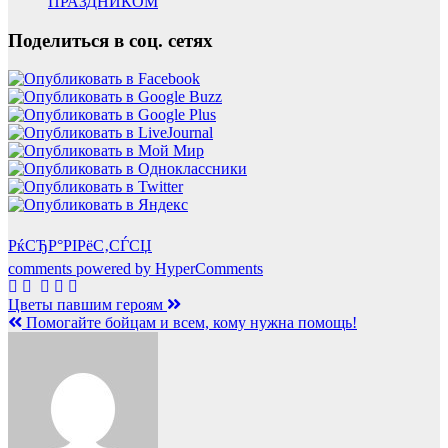
ПРАЗДНИКОМ
Поделиться в соц. сетях
РќСЂР°РІРёС‚СЃСЏ
comments powered by HyperComments
Навигация
Цветы павшим героям
Помогайте бойцам и всем, кому нужна помощь!
по
записям