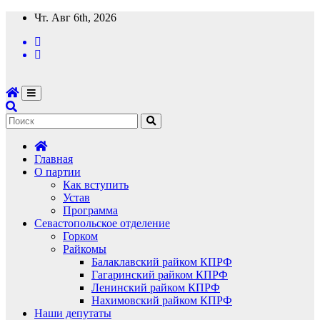
Перейти
Чт. Авг 6th, 2026
к
содержимому
Главная
О партии
Как вступить
Устав
Программа
Севастопольское отделение
Горком
Райкомы
Балаклавский райком КПРФ
Гагаринский райком КПРФ
Ленинский райком КПРФ
Нахимовский райком КПРФ
Наши депутаты