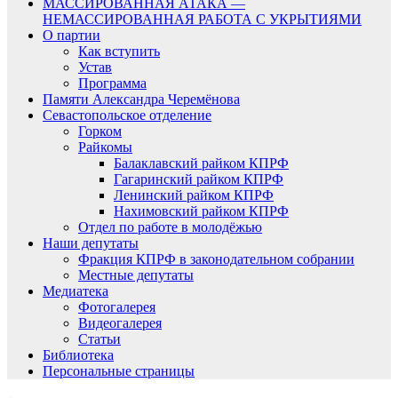
МАССИРОВАННАЯ АТАКА —
НЕМАССИРОВАННАЯ РАБОТА С УКРЫТИЯМИ
О партии
Как вступить
Устав
Программа
Памяти Александра Черемёнова
Севастопольское отделение
Горком
Райкомы
Балаклавский райком КПРФ
Гагаринский райком КПРФ
Ленинский райком КПРФ
Нахимовский райком КПРФ
Отдел по работе в молодёжью
Наши депутаты
Фракция КПРФ в законодательном собрании
Местные депутаты
Медиатека
Фотогалерея
Видеогалерея
Статьи
Библиотека
Персональные страницы