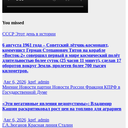
You missed
СССР
Этот день в истории
6 августа 1961 года – Советский лётчик-космонавт,
коммунист Герман Степанович Титов на корабле
«Восток-2» совершил первый в мире космический полёт
длительностью более суток (25 часов 11 минут), сделав 17
оборотов вокруг Земли, пролетев более 700 тысяч
километров.
Авг 6, 2026
kprf_admin
Мнение
Новости партии
Новости России
Фракция КПРФ в
Государственной Думе
«Эти негативные явления недопустимы»: Владимир
Кашин раскритиковал рост цен на топливо для аграриев
Авг 6, 2026
kprf_admin
Г.А.Зюганов
Красная линия
Сталин