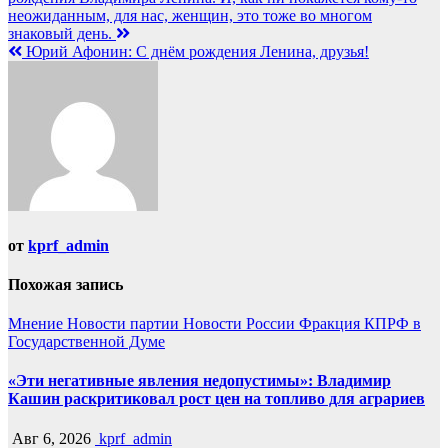
по
неожиданным, для нас, женщин, это тоже во многом
записям
знаковый день.
Юрий Афонин: С днём рождения Ленина, друзья!
от
kprf_admin
Похожая запись
Мнение
Новости партии
Новости России
Фракция КПРФ в
Государственной Думе
«Эти негативные явления недопустимы»: Владимир
Кашин раскритиковал рост цен на топливо для аграриев
Авг 6, 2026
kprf_admin