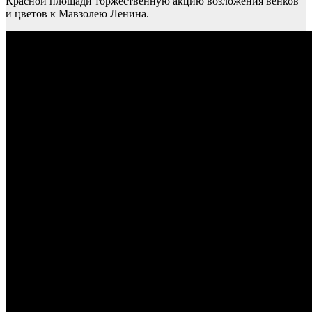
Красной площади торжественную акцию возложения венков
и цветов к Мавзолею Ленина.