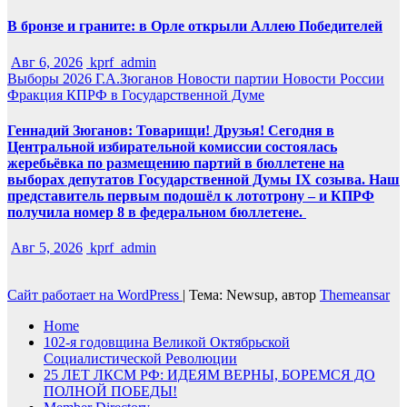
В бронзе и граните: в Орле открыли Аллею Победителей
Авг 6, 2026
kprf_admin
Выборы 2026
Г.А.Зюганов
Новости партии
Новости России
Фракция КПРФ в Государственной Думе
Геннадий Зюганов: Товарищи! Друзья! Сегодня в
Центральной избирательной комиссии состоялась
жеребьёвка по размещению партий в бюллетене на
выборах депутатов Государственной Думы IX созыва. Наш
представитель первым подошёл к лототрону – и КПРФ
получила номер 8 в федеральном бюллетене.
Авг 5, 2026
kprf_admin
Сайт работает на WordPress
|
Тема: Newsup, автор
Themeansar
Home
102-я годовщина Великой Октябрьской
Социалистической Революции
25 ЛЕТ ЛКСМ РФ: ИДЕЯМ ВЕРНЫ, БОРЕМСЯ ДО
ПОЛНОЙ ПОБЕДЫ!