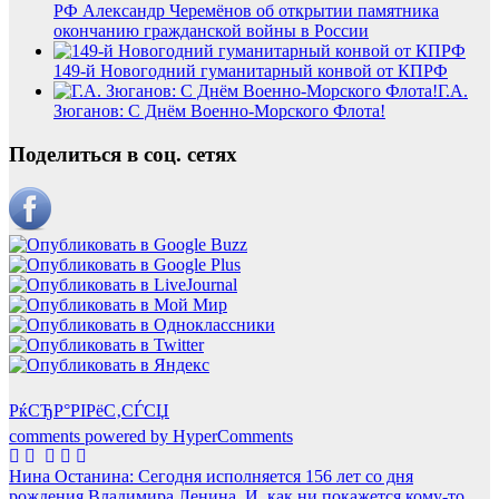
РФ Александр Черемёнов об открытии памятника
окончанию гражданской войны в России
149-й Новогодний гуманитарный конвой от КПРФ
Г.А.
Зюганов: С Днём Военно-Морского Флота!
Поделиться в соц. сетях
РќСЂР°РІРёС‚СЃСЏ
comments powered by HyperComments
Навигация
Нина Останина: Сегодня исполняется 156 лет со дня
рождения Владимира Ленина. И, как ни покажется кому-то