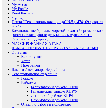
Member Directory
My Account
My Profile
Reset Password
Sign Up
Газета “Севастопольская правда” №5 (1474) 09 февраля
2024 г
Командование бригады морской пехоты Черноморского
флота поблагодарило депутата-коммуниста С.П.
Обухова за поддержку
МАССИРОВАННАЯ АТАКА —
НЕМАССИРОВАННАЯ РАБОТА С УКРЫТИЯМИ
О партии
Как вступить
Устав
Программа
Памяти Александра Черемёнова
Севастопольское отделение
Горком
Райкомы
Балаклавский райком КПРФ
Гагаринский райком КПРФ
Ленинский райком КПРФ
Нахимовский райком КПРФ
Отдел по работе в молодёжью