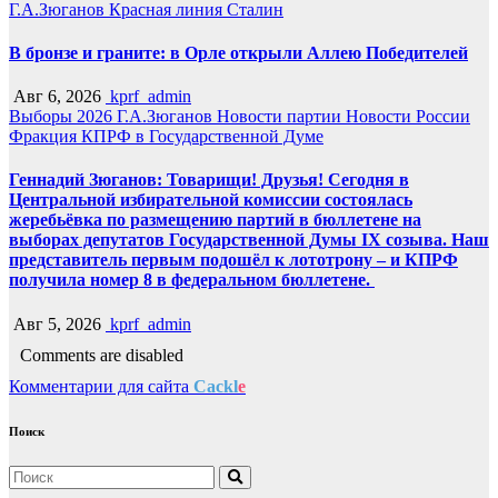
Г.А.Зюганов
Красная линия
Сталин
В бронзе и граните: в Орле открыли Аллею Победителей
Авг 6, 2026
kprf_admin
Выборы 2026
Г.А.Зюганов
Новости партии
Новости России
Фракция КПРФ в Государственной Думе
Геннадий Зюганов: Товарищи! Друзья! Сегодня в
Центральной избирательной комиссии состоялась
жеребьёвка по размещению партий в бюллетене на
выборах депутатов Государственной Думы IX созыва. Наш
представитель первым подошёл к лототрону – и КПРФ
получила номер 8 в федеральном бюллетене.
Авг 5, 2026
kprf_admin
Comments are disabled
Комментарии для сайта
Cackl
e
Поиск