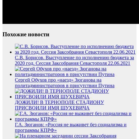
Похожие новости
С.В. Борисов. Выступление по исполнению бюджета за
2020 год. Сессия Заксобрания Севастополя 22.06.2021
Сергей Обухов про «наезд» Зюганова на
политадминистраторов в присутствии Путина
ДОЖИЛИ! В ТЕРНОПОЛЕ СТАДИОНУ
ПРИСВОИЛИ ИМЯ ШУХЕВИЧА
Г.А. Зюганов: «Россия не выживет без социализма и
программы КПРФ»