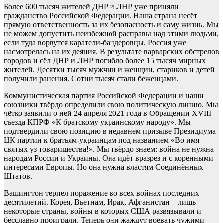
Более 600 тысяч жителей ДНР и ЛНР уже приняли
гражданство Российской Федерации. Наша страна несёт
прямую ответственность за их безопасность и саму жизнь. Мы
не можем допустить неизбежной расправы над этими людьми,
если туда ворвутся каратели-бандеровцы. Россия уже
насмотрелась на их деяния. В результате варварских обстрелов
городов и сёл ДНР и ЛНР погибло более 15 тысяч мирных
жителей. Десятки тысяч мужчин и женщин, стариков и детей
получили ранения. Сотни тысяч стали беженцами.
Коммунистическая партия Российской Федерации и наши
союзники твёрдо определили свою политическую линию. Мы
чётко заявили о ней 24 апреля 2021 года в Обращении XVIII
съезда КПРФ «К братскому украинскому народу». Мы
подтвердили свою позицию в недавнем призыве Президиума
ЦК партии к братьям-украинцам под названием «Во имя
святых уз товарищества!». Мы твёрдо знаем: война не нужна
народам России и Украины. Она идёт вразрез и с коренными
интересами Европы. Но она нужна властям Соединённых
Штатов.
Вашингтон терпел поражение во всех войнах последних
десятилетий. Корея, Вьетнам, Ирак, Афганистан – лишь
некоторые страны, войны в которых США развязывали и
бесславно проиграли. Теперь они жаждут воевать чужими