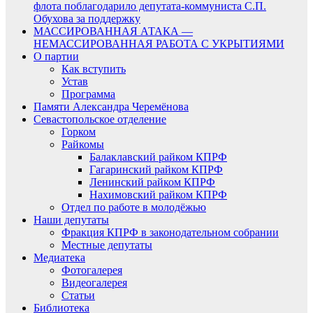
флота поблагодарило депутата-коммуниста С.П.
Обухова за поддержку
МАССИРОВАННАЯ АТАКА —
НЕМАССИРОВАННАЯ РАБОТА С УКРЫТИЯМИ
О партии
Как вступить
Устав
Программа
Памяти Александра Черемёнова
Севастопольское отделение
Горком
Райкомы
Балаклавский райком КПРФ
Гагаринский райком КПРФ
Ленинский райком КПРФ
Нахимовский райком КПРФ
Отдел по работе в молодёжью
Наши депутаты
Фракция КПРФ в законодательном собрании
Местные депутаты
Медиатека
Фотогалерея
Видеогалерея
Статьи
Библиотека