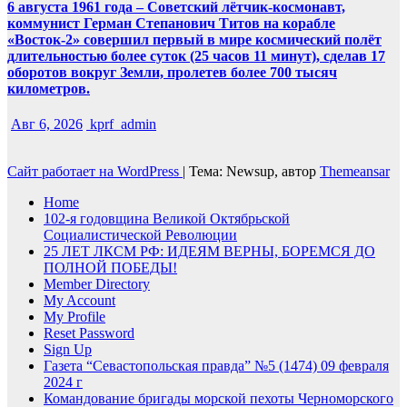
6 августа 1961 года – Советский лётчик-космонавт,
коммунист Герман Степанович Титов на корабле
«Восток-2» совершил первый в мире космический полёт
длительностью более суток (25 часов 11 минут), сделав 17
оборотов вокруг Земли, пролетев более 700 тысяч
километров.
Авг 6, 2026
kprf_admin
Сайт работает на WordPress
|
Тема: Newsup, автор
Themeansar
Home
102-я годовщина Великой Октябрьской
Социалистической Революции
25 ЛЕТ ЛКСМ РФ: ИДЕЯМ ВЕРНЫ, БОРЕМСЯ ДО
ПОЛНОЙ ПОБЕДЫ!
Member Directory
My Account
My Profile
Reset Password
Sign Up
Газета “Севастопольская правда” №5 (1474) 09 февраля
2024 г
Командование бригады морской пехоты Черноморского