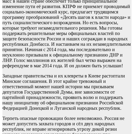
масс в нашей стране обеспечит только принципиальное
изменение пути её развития. КПРФ не приемлет проводимый
социально-экономический курс, предлагает трудящимся
программу преобразований «Десять шагов к власти народа» и
путь социалистического возрождения. Но есть вопросы,
которые требуют незамедлительного решения. Мы готовы
поддержать решительные меры официальных властей по
защите безопасности России и наших сограждан в народных
республиках Донбасса. И настаиваем на их незамедлительном
принятии. Начиная с 2014 года, мы последовательно и
неуклонно призывали к официальному признанию ДНР и
ЛНР. Голос миллионов их жителей был четко выражен на
референдуме в мае 2014 года. И он должен быть услышан!
Западные правительства и их клевреты в Киеве растоптали
Минские соглашения. В этот крайне тревожный и
ответственный момент нашей истории мы призываем
депутатов Государственной Думы, вне зависимости от
партийной принадлежности, проявить волю и поддержать
нашу инициативу об официальном признании Российской
Федерацией Донецкой и Луганской народных республик.
Терпеть опасные провокации более невозможно. Россия не
может допустить захвата городов и сёл двух народных
республик, не вправе игнорировать угрозу дикой резни