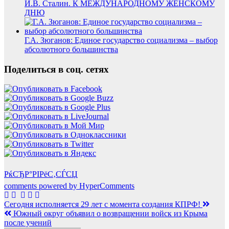
И.В. Сталин. К МЕЖДУНАРОДНОМУ ЖЕНСКОМУ
ДНЮ
Г.А. Зюганов: Единое государство социализма – выбор
абсолютного большинства
Поделиться в соц. сетях
РќСЂР°РІРёС‚СЃСЏ
comments powered by HyperComments
Навигация
Сегодня исполняется 29 лет с момента создания КПРФ!
Южный округ объявил о возвращении войск из Крыма
по
после учений