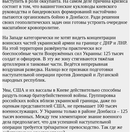
выступить в роли оккупанта. На самом деле причина кризиса
состоит в том, что вашингтонские кукловоды киевского
руководства и бандеровских формирований настойчиво
пытаются организовать бойню в Донбассе. Ради решения
своих геополитических задач они готовы устроить очередное
масштабное кровопролитие.
На Западе категорически не хотят видеть концентрации
воинских частей украинской армии на границе с ДНР и ЛНР.
На этой территории развёрнуты практически все
боеспособные части Вооружённых сил Украины: 125 тысяч
солдат и офицеров. В эту же зону стягиваются тяжёлая
артиллерия и танковые части. Ведётся непрерывная
воздушная разведка. Налицо все признаки подготовки
наступательной операции против Донецкой и Луганской
народных республик.
Увы, США и их вассалы в Киеве действительно способны
раздуть пожар братоубийственной войны. Группировка
российских войск вблизи украинской границы, даже по
оценкам представителей США, не превышает 100 тысяч
военнослужащих. У Украины только в районе Донбасса – 125
тысяч военных. Между тем элементарное знание военного
дела предполагает, что для успешной наступательной
операции требуется трёхкратное превосходство. Так где же