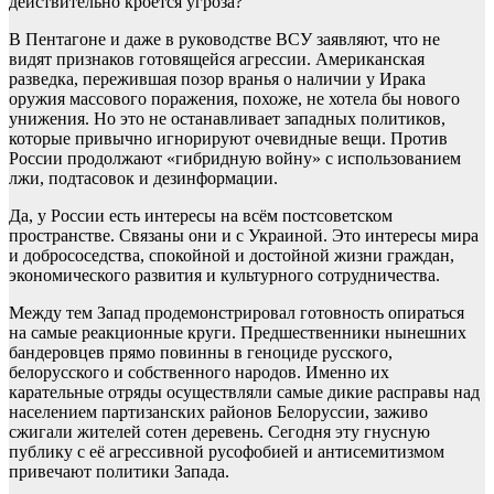
действительно кроется угроза?
В Пентагоне и даже в руководстве ВСУ заявляют, что не
видят признаков готовящейся агрессии. Американская
разведка, пережившая позор вранья о наличии у Ирака
оружия массового поражения, похоже, не хотела бы нового
унижения. Но это не останавливает западных политиков,
которые привычно игнорируют очевидные вещи. Против
России продолжают «гибридную войну» с использованием
лжи, подтасовок и дезинформации.
Да, у России есть интересы на всём постсоветском
пространстве. Связаны они и с Украиной. Это интересы мира
и добрососедства, спокойной и достойной жизни граждан,
экономического развития и культурного сотрудничества.
Между тем Запад продемонстрировал готовность опираться
на самые реакционные круги. Предшественники нынешних
бандеровцев прямо повинны в геноциде русского,
белорусского и собственного народов. Именно их
карательные отряды осуществляли самые дикие расправы над
населением партизанских районов Белоруссии, заживо
сжигали жителей сотен деревень. Сегодня эту гнусную
публику с её агрессивной русофобией и антисемитизмом
привечают политики Запада.