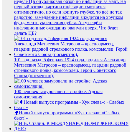
неделе ЦБ опубликовал обзор по инфляции за март. На
первый взгляд, картина инфляции смотрится
оптимистично, но если копнуть глубже, то всё не так
радостно: замедление инфляции зиждется на хрупком
фундаменте укрепления рубля. А тут ещё и
инфляционные ожидания рванули вверх. Что будет
делать ЦБ?
101 год назад, 5 февраля 1924 года, родился Александр
Матвеевич Матросов – красноармеец, гвардии рядовой
стрелкового полка, комсомолец, Герой Советского
Союза (посмертно).
100 человек замуровали на стройке. Адская
самоизоляция!
🥊Новый выпуск программы «Хук слева»: «Слабых
бьют!»