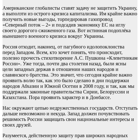
Американские глобалисты ставят задачу не защитить Украину,
а выползти из острого кризиса капитализма. Им крайне важно
получить новые выгоды, торпедировав газопровод
«Северный поток – 2» и подсадив экономику ЕС на иглу
своего дорогого сжиженного газа. Вот истинная подоплёка
нынешнего военного кризиса вокруг Украины.
Россия отходит, наконец, от пагубного идолопоклонства
перед Западом. Всем, кто хочет понять, что происходит,
полезно прочесть стихотворение А.С. Пушкина «Клеветникам
России». Уже тогда, почти два столетия назад, были ясны
цели западных держав в отношении наших народов и
славянского братства. Это значит, что сегодня крайне важно
проявить волю так, как это было сделано в дни поддержки
народов Абхазии и Южной Осетии в 2008 году, и так, как мы
поддержали законные правительства Сирии, Белоруссии и
Казахстана. Пора проявить характер и в Донбассе.
Нас окружают цепью недружественных государств. Отступать
дальше невозможно и некуда. Запад должен почувствовать
решимость России защищать свои национальные интересы и
своих друзей.
Разумеется, действенную защиту прав широких народных