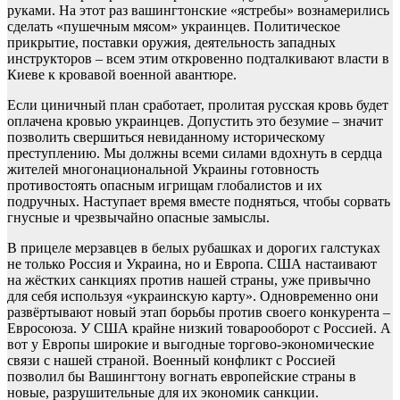
руками. На этот раз вашингтонские «ястребы» вознамерились
сделать «пушечным мясом» украинцев. Политическое
прикрытие, поставки оружия, деятельность западных
инструкторов – всем этим откровенно подталкивают власти в
Киеве к кровавой военной авантюре.
Если циничный план сработает, пролитая русская кровь будет
оплачена кровью украинцев. Допустить это безумие – значит
позволить свершиться невиданному историческому
преступлению. Мы должны всеми силами вдохнуть в сердца
жителей многонациональной Украины готовность
противостоять опасным игрищам глобалистов и их
подручных. Наступает время вместе подняться, чтобы сорвать
гнусные и чрезвычайно опасные замыслы.
В прицеле мерзавцев в белых рубашках и дорогих галстуках
не только Россия и Украина, но и Европа. США настаивают
на жёстких санкциях против нашей страны, уже привычно
для себя используя «украинскую карту». Одновременно они
развёртывают новый этап борьбы против своего конкурента –
Евросоюза. У США крайне низкий товарооборот с Россией. А
вот у Европы широкие и выгодные торгово-экономические
связи с нашей страной. Военный конфликт с Россией
позволил бы Вашингтону вогнать европейские страны в
новые, разрушительные для их экономик санкции.