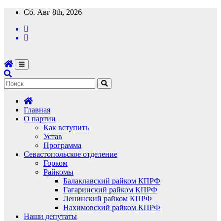
Перейти
Сб. Авг 8th, 2026
к
содержимому
Главная
О партии
Как вступить
Устав
Программа
Севастопольское отделение
Горком
Райкомы
Балаклавский райком КПРФ
Гагаринский райком КПРФ
Ленинский райком КПРФ
Нахимовский райком КПРФ
Наши депутаты