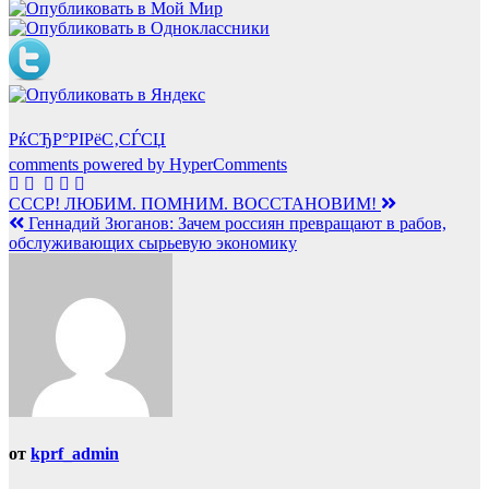
РќСЂР°РІРёС‚СЃСЏ
comments powered by HyperComments
Навигация
СССР! ЛЮБИМ. ПОМНИМ. ВОССТАНОВИМ!
Геннадий Зюганов: Зачем россиян превращают в рабов,
по
обслуживающих сырьевую экономику
записям
от
kprf_admin