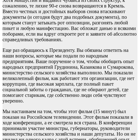
Хотя Мишустин и выдавил Чубайса из своих структур, к
сожалению, те лихие 90-е снова возвращаются в Кремль.
Вместо честных и достойных выборов снова втаскивают
документы (и сегодня будут два подобных документа), по
которым станут затыкать рот оппозиции, разгонять любой
пикет и любую манифестацию. Вас обложат данью и всякими
поборами, если вы вдруг откроете рот и заявите об абсолютно
справедливых требованиях.
Еще раз обращаюсь к Президенту. Вы обязаны ответить на
наши вопросы, которые мы подали по народным
предприятиям. Ваше поручение о том, чтобы обобщить опыт
народных предприятий Грудинина, Казанкова и Сумарокова,
министерство сельского хозяйства выполнило. Мы показали
великолепный фильм, как работают эти организации, где нет
коррупции, где высокая зарплата, где полный пакет
социальной заботы о гражданах, где не обирают детей, где
помогают старикам, где собственно люди себя чувствуют
уверенно.
Мы настаиваем на том, чтобы этот фильм (15 минут) был
показан на Российском телевидении. Этот фильм показали в
ходе конференции, а ее смотрела вся страна. В конференции
принимали участие министры, губернаторы, руководители
министерства сельского хозяйства и наши депутаты. Но он не
увидел ни одного кадра с этой встречи, обобщающей опыт