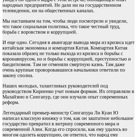
народных предприятий. Не дали ни на государственном
телевидении, ни на общественных каналах.
Мы настаиваем на том, чтобы люди посмотрели и увидели,
что такое социальная политика, что такое честный труд,
борьба с воровством и коррупцией.
И еще одно. Сегодня в авангарде вывода мира из кризиса идет
китайская экономика и компартия Китая. Компартия Китая
показала образец не только выхода из кризиса и борьбы с
коронавирусом, но и борьбы с коррупцией, преступностью и
бандитизмом. Там не отменяли смертную казнь. Там даже
очень крупные проворовавшиеся начальники ответили по
закону сполна.
Наших молодых, талантливых руководителей под
руководством Кириенко учат новым формам. Их отправляли в
Малайзию и Сингапур, где они изучали опыт современных
реформ.
Легендарный премьер-министр Сингапура Ли Куан Ю
написал классную книжку о том, как он заштатное небольшое
государство превратил в витрину современного мира и
современной Азии. Когда его спросили, как ему удалось во
многом одолеть коррупцию, он ответил, что народ ему