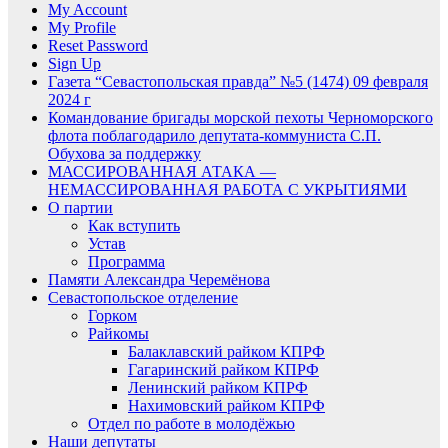
My Account
My Profile
Reset Password
Sign Up
Газета “Севастопольская правда” №5 (1474) 09 февраля
2024 г
Командование бригады морской пехоты Черноморского
флота поблагодарило депутата-коммуниста С.П.
Обухова за поддержку
МАССИРОВАННАЯ АТАКА —
НЕМАССИРОВАННАЯ РАБОТА С УКРЫТИЯМИ
О партии
Как вступить
Устав
Программа
Памяти Александра Черемёнова
Севастопольское отделение
Горком
Райкомы
Балаклавский райком КПРФ
Гагаринский райком КПРФ
Ленинский райком КПРФ
Нахимовский райком КПРФ
Отдел по работе в молодёжью
Наши депутаты