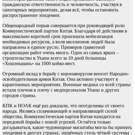
гражданскую ответственность и человечность, участвуя в
санитарных мероприятиях, делая всё, чтобы остановить
распространение эпидемии.
Общенародный порыв совершается при руководящей роли
Коммунистической партии Китая. Благодаря её действиям в
максимально короткий срок произошла мобилизация
необходимых ресурсов, а воля миллионов людей была
направлена в единое русло. Примеров грамотной
организации работ очень много. Один из самых ярких –
строительство в Ухани всего за 10 дней больницы
«Хошэньшань» на 1000 койко-мест.
Огромный вклад в борьбу с коронавирусом вносит Народно-
освободительная армия Китая. Она активно участвует в
карантинных мероприятиях. Военные медики со всей страны
встали плечом к плечу с медперсоналом Ухани и других
городов страны.
КПК и НОАК ещё раз доказали, что неотделимы от своего
народа. Являясь сплачивающей и направляющей силой
общества, Коммунистическая партия Китая находится на
передовой борьбы с новой угрозой. Остаётся только
догадываться, какие чудовищные масштабы могла бы принять
эпидемия в других странах, лишённых столь чёткой системы