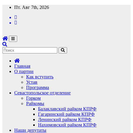
Перейти
Пт. Авг 7th, 2026
к
содержимому
Главная
О партии
Как вступить
Устав
Программа
Севастопольское отделение
Горком
Райкомы
Балаклавский райком КПРФ
Гагаринский райком КПРФ
Ленинский райком КПРФ
Нахимовский райком КПРФ
Наши депутаты