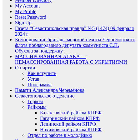
Member Directory
My Account
My Profile
Reset Password
Sign Up
Газета “Севастопольская правда” №5 (1474) 09 февраля
2024 г
Командование бригады морской пехоты Черноморского
флота поблагодарило депутата-коммуниста С.П.
Обухова за поддержку
МАССИРОВАННАЯ АТАКА —
НЕМАССИРОВАННАЯ РАБОТА С УКРЫТИЯМИ
О партии
Как вступить
Устав
Программа
Памяти Александра Черемёнова
Севастопольское отделение
Горком
Райкомы
Балаклавский райком КПРФ
Гагаринский райком КПРФ
Ленинский райком КПРФ
Нахимовский райком КПРФ
Отдел по работе в молодёжью