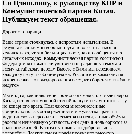
Си Цзиньпину, к руководству КНР и
Коммунистической партии Китая.
Публикуем текст обращения.
Дорогие товарищи!
Ваша страна столкнулась с непростым испытанием. В
результате эпидемии коронавируса нового типа тысячи
человек находятся в больницах, поступают сообщения и о
летальных исходах. Коммунистическая партия Российской
Федерации выражает сочувствие пострадавшим семьям и
всему китайскому народу. Вместе с Вами мы переживаем
каждую утрату и соболезнуем ей. Российские коммунисты
искренне желают выздоровления всем, кто борется с тяжёлым
недугом.
Мы видим, как появление грозного вызова сплачивает народ
Китая, вставшего мощной стеной на пути незаметного глазу,
но коварного врага. Появляются многочисленные
свидетельства самоотверженности и мужества врачей и
медицинского персонала. Несмотря на невиданные объёмы
работы и неизбежную усталость, они день и ночь борются за
спасение жизней. В этом им помогают добровольцы-
волонтёры. Десятки тысяч людей проявляют высокую