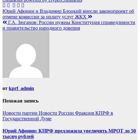
Навигация
Юрий Афонин и Владимир Блоцкий внеcли законопроект об
отмене комиссии за оплату услуг ЖКХ
по
Г.А. Зюганов: России нужны Конституция справедливости
записям
и правительство народного доверия
от
kprf_admin
Похожая запись
Новости партии
Новости России
Фракция КПРФ в
Государственной Думе
Юрий Афонин: КПРФ предложила увеличить МРОТ до 50
тысяч рублей