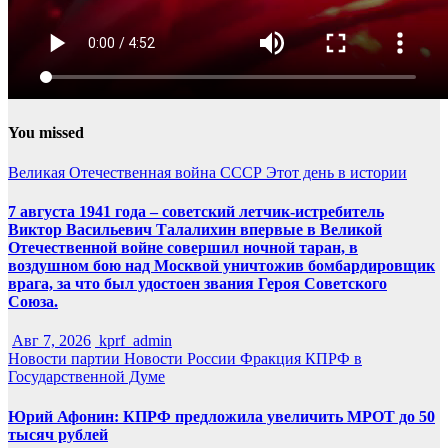
You missed
Великая Отечественная война
СССР
Этот день в истории
7 августа 1941 года – советский летчик-истребитель
Виктор Васильевич Талалихин впервые в Великой
Отечественной войне совершил ночной таран, в
воздушном бою над Москвой уничтожив бомбардировщик
врага, за что был удостоен звания Героя Советского
Союза.
Авг 7, 2026
kprf_admin
Новости партии
Новости России
Фракция КПРФ в
Государственной Думе
Юрий Афонин: КПРФ предложила увеличить МРОТ до 50
тысяч рублей