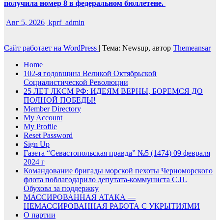
получила номер 8 в федеральном бюллетене.
Авг 5, 2026
kprf_admin
Сайт работает на WordPress
|
Тема: Newsup, автор
Themeansar
Home
102-я годовщина Великой Октябрьской
Социалистической Революции
25 ЛЕТ ЛКСМ РФ: ИДЕЯМ ВЕРНЫ, БОРЕМСЯ ДО
ПОЛНОЙ ПОБЕДЫ!
Member Directory
My Account
My Profile
Reset Password
Sign Up
Газета “Севастопольская правда” №5 (1474) 09 февраля
2024 г
Командование бригады морской пехоты Черноморского
флота поблагодарило депутата-коммуниста С.П.
Обухова за поддержку
МАССИРОВАННАЯ АТАКА —
НЕМАССИРОВАННАЯ РАБОТА С УКРЫТИЯМИ
О партии