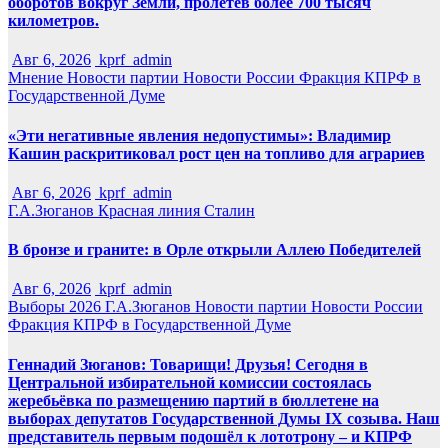
оборотов вокруг Земли, пролетев более 700 тысяч
километров.
Авг 6, 2026
kprf_admin
Мнение
Новости партии
Новости России
Фракция КПРФ в
Государственной Думе
«Эти негативные явления недопустимы»: Владимир
Кашин раскритиковал рост цен на топливо для аграриев
Авг 6, 2026
kprf_admin
Г.А.Зюганов
Красная линия
Сталин
В бронзе и граните: в Орле открыли Аллею Победителей
Авг 6, 2026
kprf_admin
Выборы 2026
Г.А.Зюганов
Новости партии
Новости России
Фракция КПРФ в Государственной Думе
Геннадий Зюганов: Товарищи! Друзья! Сегодня в
Центральной избирательной комиссии состоялась
жеребьёвка по размещению партий в бюллетене на
выборах депутатов Государственной Думы IX созыва. Наш
представитель первым подошёл к лототрону – и КПРФ