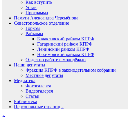
Как вступить
Устав
Программа
Памяти Александра Черемёнова
Севастопольское отделение
Горком
Райкомы
Балаклавский райком КПРФ
Гагаринский райком КПРФ
Ленинский райком КПРФ
Нахимовский райком КПРФ
Отдел по работе в молодёжью
Наши депутаты
Фракция КПРФ в законодательном собрании
Местные депутаты
Медиатека
Фотогалерея
Видеогалерея
Статьи
Библиотека
Персональные страницы