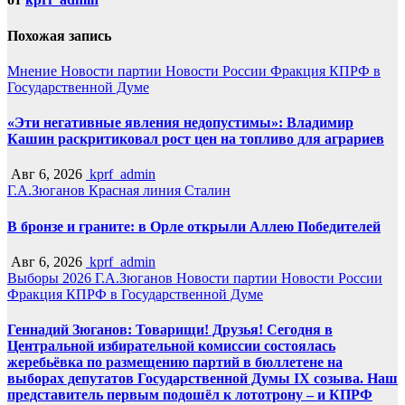
Похожая запись
Мнение
Новости партии
Новости России
Фракция КПРФ в
Государственной Думе
«Эти негативные явления недопустимы»: Владимир
Кашин раскритиковал рост цен на топливо для аграриев
Авг 6, 2026
kprf_admin
Г.А.Зюганов
Красная линия
Сталин
В бронзе и граните: в Орле открыли Аллею Победителей
Авг 6, 2026
kprf_admin
Выборы 2026
Г.А.Зюганов
Новости партии
Новости России
Фракция КПРФ в Государственной Думе
Геннадий Зюганов: Товарищи! Друзья! Сегодня в
Центральной избирательной комиссии состоялась
жеребьёвка по размещению партий в бюллетене на
выборах депутатов Государственной Думы IX созыва. Наш
представитель первым подошёл к лототрону – и КПРФ