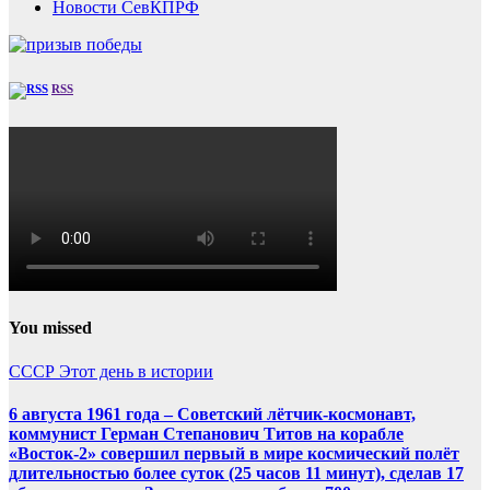
Новости СевКПРФ
RSS
You missed
СССР
Этот день в истории
6 августа 1961 года – Советский лётчик-космонавт,
коммунист Герман Степанович Титов на корабле
«Восток-2» совершил первый в мире космический полёт
длительностью более суток (25 часов 11 минут), сделав 17