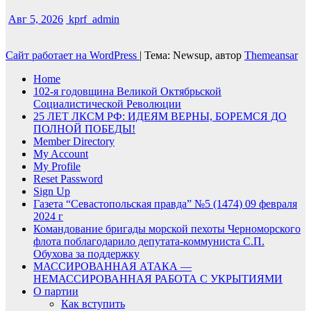
Авг 5, 2026
kprf_admin
Сайт работает на WordPress
|
Тема: Newsup, автор
Themeansar
Home
102-я годовщина Великой Октябрьской
Социалистической Революции
25 ЛЕТ ЛКСМ РФ: ИДЕЯМ ВЕРНЫ, БОРЕМСЯ ДО
ПОЛНОЙ ПОБЕДЫ!
Member Directory
My Account
My Profile
Reset Password
Sign Up
Газета “Севастопольская правда” №5 (1474) 09 февраля
2024 г
Командование бригады морской пехоты Черноморского
флота поблагодарило депутата-коммуниста С.П.
Обухова за поддержку
МАССИРОВАННАЯ АТАКА —
НЕМАССИРОВАННАЯ РАБОТА С УКРЫТИЯМИ
О партии
Как вступить