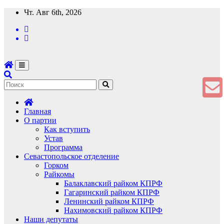
Перейти
Чт. Авг 6th, 2026
к
содержимому
Главная
О партии
Как вступить
Устав
Программа
Севастопольское отделение
Горком
Райкомы
Балаклавский райком КПРФ
Гагаринский райком КПРФ
Ленинский райком КПРФ
Нахимовский райком КПРФ
Наши депутаты