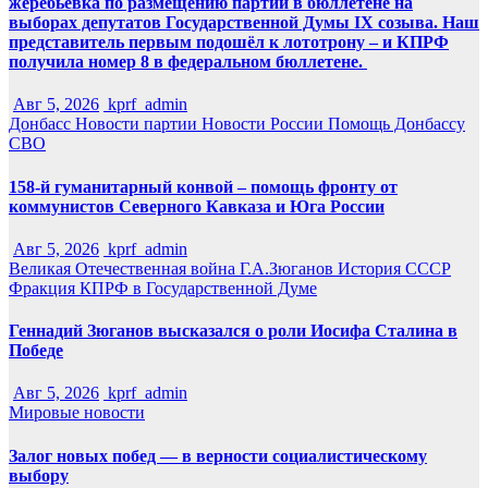
жеребьёвка по размещению партий в бюллетене на
выборах депутатов Государственной Думы IX созыва. Наш
представитель первым подошёл к лототрону – и КПРФ
получила номер 8 в федеральном бюллетене.
Авг 5, 2026
kprf_admin
Донбасс
Новости партии
Новости России
Помощь Донбассу
СВО
158-й гуманитарный конвой – помощь фронту от
коммунистов Северного Кавказа и Юга России
Авг 5, 2026
kprf_admin
Великая Отечественная война
Г.А.Зюганов
История СССР
Фракция КПРФ в Государственной Думе
Геннадий Зюганов высказался о роли Иосифа Сталина в
Победе
Авг 5, 2026
kprf_admin
Мировые новости
Залог новых побед — в верности социалистическому
выбору