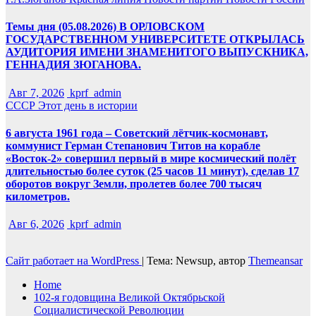
Темы дня (05.08.2026) В ОРЛОВСКОМ
ГОСУДАРСТВЕННОМ УНИВЕРСИТЕТЕ ОТКРЫЛАСЬ
АУДИТОРИЯ ИМЕНИ ЗНАМЕНИТОГО ВЫПУСКНИКА,
ГЕННАДИЯ ЗЮГАНОВА.
Авг 7, 2026
kprf_admin
СССР
Этот день в истории
6 августа 1961 года – Советский лётчик-космонавт,
коммунист Герман Степанович Титов на корабле
«Восток-2» совершил первый в мире космический полёт
длительностью более суток (25 часов 11 минут), сделав 17
оборотов вокруг Земли, пролетев более 700 тысяч
километров.
Авг 6, 2026
kprf_admin
Сайт работает на WordPress
|
Тема: Newsup, автор
Themeansar
Home
102-я годовщина Великой Октябрьской
Социалистической Революции