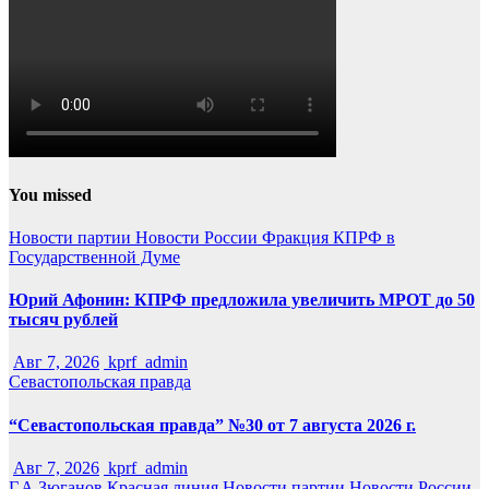
You missed
Новости партии
Новости России
Фракция КПРФ в
Государственной Думе
Юрий Афонин: КПРФ предложила увеличить МРОТ до 50
тысяч рублей
Авг 7, 2026
kprf_admin
Севастопольская правда
“Севастопольская правда” №30 от 7 августа 2026 г.
Авг 7, 2026
kprf_admin
Г.А.Зюганов
Красная линия
Новости партии
Новости России