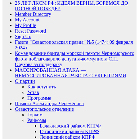
25 ЛЕТ ЛКСМ РФ: ИДЕЯМ ВЕРНЫ, БОРЕМСЯ ДО
ПОЛНОЙ ПОБЕДЫ!
Member Directory
My Account
My Profile
Reset Password
Sign Up
Газета “Севастопольская правда” №5 (1474) 09 февраля
2024 г
Командование бригады морской пехоты Черноморского
флота поблагодарило депутата-коммуниста С.П.
Обухова за поддержку
МАССИРОВАННАЯ АТАКА —
НЕМАССИРОВАННАЯ РАБОТА С УКРЫТИЯМИ
О партии
Как вступить
Устав
Программа
Памяти Александра Черемёнова
Севастопольское отделение
Горком
Райкомы
Балаклавский райком КПРФ
Гагаринский райком КПРФ
Ленинский райком КПРФ