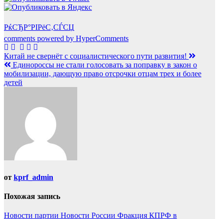
РќСЂР°РІРёС‚СЃСЏ
comments powered by HyperComments
Навигация
Китай не свернёт с социалистического пути развития!
Единороссы не стали голосовать за поправку в закон о
по
мобилизации, дающую право отсрочки отцам трех и более
записям
детей
от
kprf_admin
Похожая запись
Новости партии
Новости России
Фракция КПРФ в