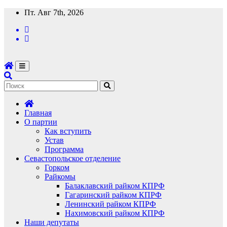
Перейти
Пт. Авг 7th, 2026
к
содержимому
Главная
О партии
Как вступить
Устав
Программа
Севастопольское отделение
Горком
Райкомы
Балаклавский райком КПРФ
Гагаринский райком КПРФ
Ленинский райком КПРФ
Нахимовский райком КПРФ
Наши депутаты