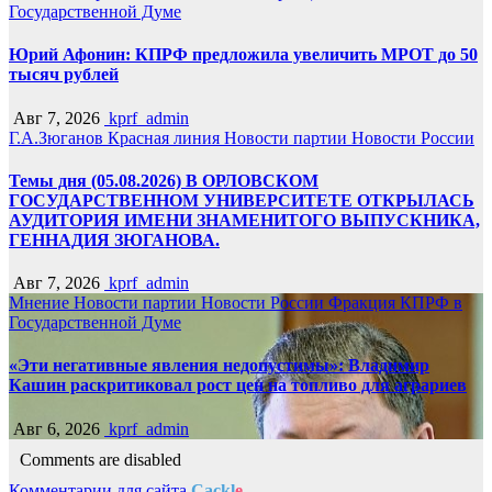
Государственной Думе
Юрий Афонин: КПРФ предложила увеличить МРОТ до 50
тысяч рублей
Авг 7, 2026
kprf_admin
Г.А.Зюганов
Красная линия
Новости партии
Новости России
Темы дня (05.08.2026) В ОРЛОВСКОМ
ГОСУДАРСТВЕННОМ УНИВЕРСИТЕТЕ ОТКРЫЛАСЬ
АУДИТОРИЯ ИМЕНИ ЗНАМЕНИТОГО ВЫПУСКНИКА,
ГЕННАДИЯ ЗЮГАНОВА.
Авг 7, 2026
kprf_admin
Мнение
Новости партии
Новости России
Фракция КПРФ в
Государственной Думе
«Эти негативные явления недопустимы»: Владимир
Кашин раскритиковал рост цен на топливо для аграриев
Авг 6, 2026
kprf_admin
Comments are disabled
Комментарии для сайта
Cackl
e