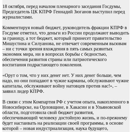
18 октября, перед началом пленарного заседания Госдумы,
Председатель ЦК КПРФ Геннадий Зюганов выступил перед
журналистами.
Комментируя новый бюджет, руководитель фракции КПРФ в
Госдуме отметил, что деньги из России продолжают выводить
за границу, а тот бюджет, который принесет правительство
Мишустина и Силуанова, не отвечает современным вызовам
– ни с точки зрения вхождения в пять самых развитых
экономик мира, ни в вопросах борьбы с бедностью,
обеспечения развития страны или патриотического
воспитания подрастающего поколения.
«Орут о том, что у них денег нет. У них денег больше, чем
надо, но они попадают в чужие карманы, обслуживают чужие
капиталы, обслуживают войну натовцев против нас!», –
заявил лидер КПРФ.
В связи с этим Компартия РФ с учетом опыта, накопленного в
Новосибирске, на Орловщине, в Хакасии и в Ульяновской
области, подготовила свой бюджет развития,
обеспечивающий человеку достойную жизнь, и по-прежнему
будет настаивать на реализации своей программы, в основе
которой – новая индустриализация, наука будущего,