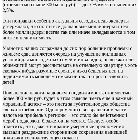
(стоимостью свыше 300 млн. руб) — до 5 % вместо нынешних
2,5%.
Эти поправки особенно актуальны сегодня, ведь эксперты
утверждают, что почти все долларовые миллионеры и тем
более миллиардеры всегда так или иначе вкладываются в том
числе в недвижимость.
У многих наших сограждан до сих пор большие проблемы с
жильём: едва движется очередь на улучшение жилищных
условий для многодетных семей и инвалидов, не все жители
общежитий могут рассчитывать на отдельную квартиру в хоть
сколько-нибудь разумные сроки, а из-за бешеных цен на
недвижимость молодым семьям не так-то просто заводить
детей.
Повышение налога на дорогую недвижимость, стоимостью
более 300 млн руб. будет в этом смысле иметь ещё и важный
моральный аспект – это плата за губительное для общества
сверх-потребление. Одновременно с возвращением части
налога на прибыль в регионы – это стало бы действенной
мерой поддержки бюджетов на местах. Следует особо
отметить , что даже эти крайне умеренные предложения
вызвали раздражение сторонников сохранения нынешней
политики господствующего класса.