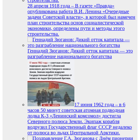
28 апреля 1918 года – В газете «Правда»
опубликована работа В.И. Ленина «Очередные
задачи Советской власти», в которой был намечен
план строительства основ социалистической
экономики, определены пути и методы этого
строительства.
Геннадий Зюганов: Дикий отток капитала — это
разграбление национального богатства
17 июня 1962 года – в 6
часов 50 минут советская атомная подводная
лодка К-3 «Ленинский комсомол» достигла
Северного полюса Земли. Экипаж корабля
водрузил Государственный флаг СССР недалеко
от полюса во льдах Центральной Арктики.