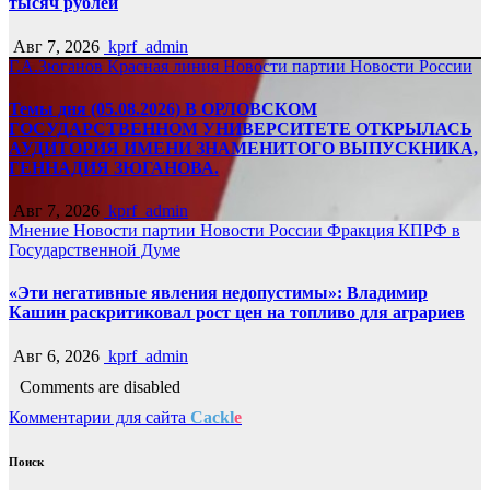
тысяч рублей
Авг 7, 2026
kprf_admin
Г.А.Зюганов
Красная линия
Новости партии
Новости России
Темы дня (05.08.2026) В ОРЛОВСКОМ
ГОСУДАРСТВЕННОМ УНИВЕРСИТЕТЕ ОТКРЫЛАСЬ
АУДИТОРИЯ ИМЕНИ ЗНАМЕНИТОГО ВЫПУСКНИКА,
ГЕННАДИЯ ЗЮГАНОВА.
Авг 7, 2026
kprf_admin
Мнение
Новости партии
Новости России
Фракция КПРФ в
Государственной Думе
«Эти негативные явления недопустимы»: Владимир
Кашин раскритиковал рост цен на топливо для аграриев
Авг 6, 2026
kprf_admin
Comments are disabled
Комментарии для сайта
Cackl
e
Поиск