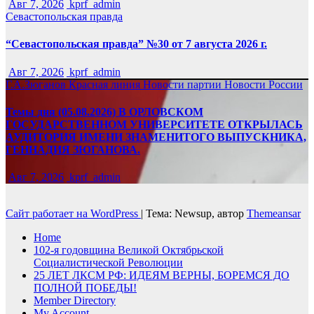
Авг 7, 2026
kprf_admin
Севастопольская правда
“Севастопольская правда” №30 от 7 августа 2026 г.
Авг 7, 2026
kprf_admin
Г.А.Зюганов
Красная линия
Новости партии
Новости России
Темы дня (05.08.2026) В ОРЛОВСКОМ
ГОСУДАРСТВЕННОМ УНИВЕРСИТЕТЕ ОТКРЫЛАСЬ
АУДИТОРИЯ ИМЕНИ ЗНАМЕНИТОГО ВЫПУСКНИКА,
ГЕННАДИЯ ЗЮГАНОВА.
Авг 7, 2026
kprf_admin
Сайт работает на WordPress
|
Тема: Newsup, автор
Themeansar
Home
102-я годовщина Великой Октябрьской
Социалистической Революции
25 ЛЕТ ЛКСМ РФ: ИДЕЯМ ВЕРНЫ, БОРЕМСЯ ДО
ПОЛНОЙ ПОБЕДЫ!
Member Directory
My Account