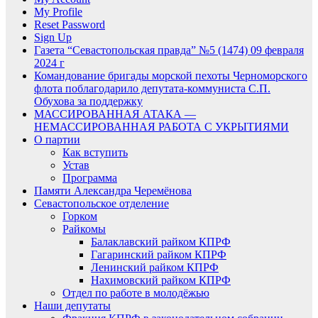
My Profile
Reset Password
Sign Up
Газета “Севастопольская правда” №5 (1474) 09 февраля
2024 г
Командование бригады морской пехоты Черноморского
флота поблагодарило депутата-коммуниста С.П.
Обухова за поддержку
МАССИРОВАННАЯ АТАКА —
НЕМАССИРОВАННАЯ РАБОТА С УКРЫТИЯМИ
О партии
Как вступить
Устав
Программа
Памяти Александра Черемёнова
Севастопольское отделение
Горком
Райкомы
Балаклавский райком КПРФ
Гагаринский райком КПРФ
Ленинский райком КПРФ
Нахимовский райком КПРФ
Отдел по работе в молодёжью
Наши депутаты