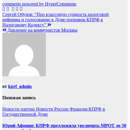
comments powered by HyperComments
Навигация
Сергей Обухов: “Про классовую сущность налоговой
реформы и голосование в Думе поправок КПРФ к
по
Налоговому Кодексу”
записям
Давление на коммунистов Москвы
от
kprf_admin
Похожая запись
Новости партии
Новости России
Фракция КПРФ в
Государственной Думе
Юрий Афонин: КПРФ предложила увеличить МРОТ до 50