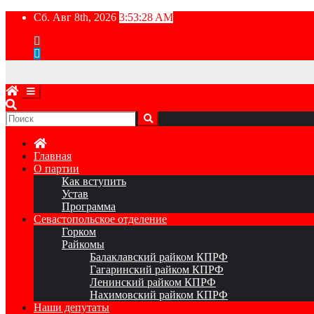
Перейти
Сб. Авг 8th, 2026
3:53:29 AM
к
содержимому
Главная
О партии
Как вступить
Устав
Программа
Севастопольское отделение
Горком
Райкомы
Балаклавский райком КПРФ
Гагаринский райком КПРФ
Ленинский райком КПРФ
Нахимовский райком КПРФ
Наши депутаты