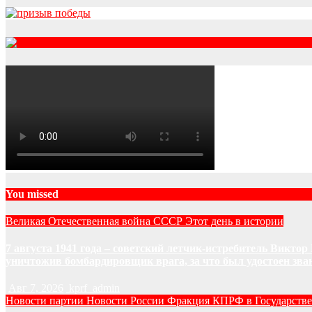
RSS
You missed
Великая Отечественная война
СССР
Этот день в истории
7 августа 1941 года – советский летчик-истребитель Викт
уничтожив бомбардировщик врага, за что был удостоен зва
Авг 7, 2026
kprf_admin
Новости партии
Новости России
Фракция КПРФ в Государств