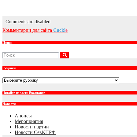
С Днем рождения, любимый город!
Июн 14, 2026
kprf_admin
Comments are disabled
Комментарии для сайта
Cackl
e
Поиск
Рубрики
Рубрики
Читайте новости Вконтакте
Новости
Анонсы
Мероприятия
Новости партии
Новости СевКПРФ