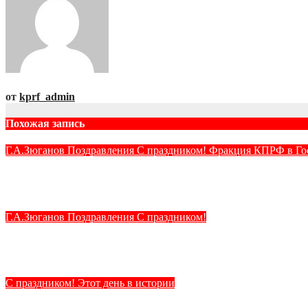
от
kprf_admin
Похожая запись
Г.А.Зюганов
Поздравления
С праздником!
Фракция КПРФ в Го
Поздравление Геннадия Зюганова с Днём ВДВ
Авг 2, 2026
kprf_admin
Г.А.Зюганов
Поздравления
С праздником!
С Днём Военно-Морского Флота!
Июл 26, 2026
kprf_admin
С праздником!
Этот день в истории