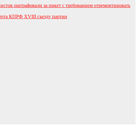
истов оштрафовали за пикет с требованием отремонтировать
тета КПРФ XVIII съезду партии