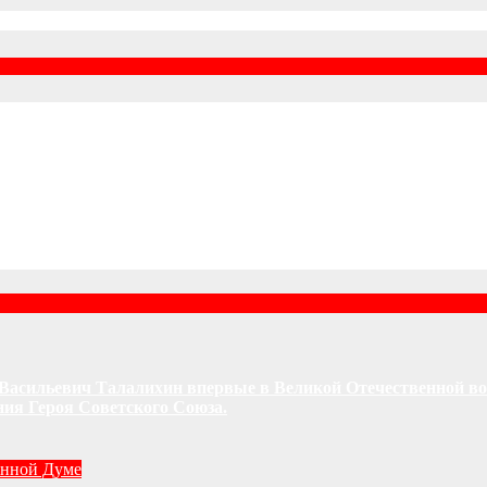
ор Васильевич Талалихин впервые в Великой Отечественной в
ния Героя Советского Союза.
енной Думе