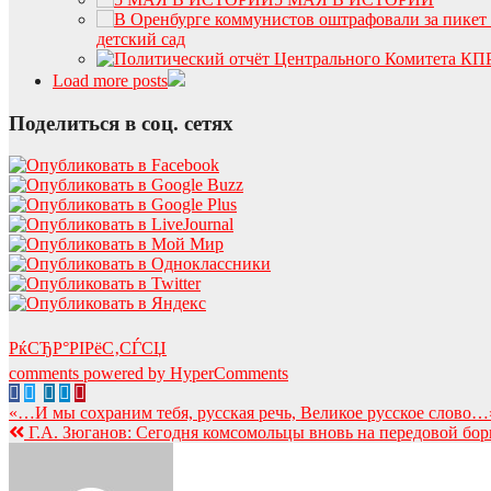
детский сад
Load more posts
Поделиться в соц. сетях
РќСЂР°РІРёС‚СЃСЏ
comments powered by HyperComments
Навигация
«…И мы сохраним тебя, русская речь, Великое русское слово
Г.А. Зюганов: Сегодня комсомольцы вновь на передовой бо
по
записям