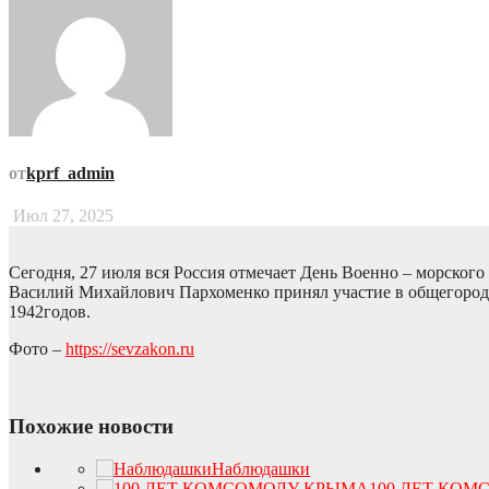
от
kprf_admin
Июл 27, 2025
Сегодня, 27 июля вся Россия отмечает День Военно – морског
Василий Михайлович Пархоменко принял участие в общегород
1942годов.
Фото –
https://sevzakon.ru
Похожие новости
Наблюдашки
100 ЛЕТ КО