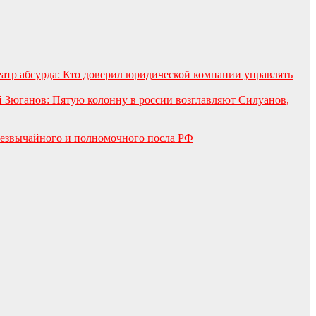
еатр абсурда: Кто доверил юридической компании управлять
 Зюганов: Пятую колонну в россии возглавляют Силуанов,
езвычайного и полномочного посла РФ