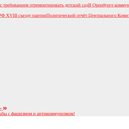
В Оренбурге коммун
Политический отчёт Центрального Коми
…»
рьбы с фашизмом и антикоммунизмом!