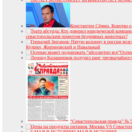
Константин Сёмин. Коротко о
севастопольским приютом бездомных животных?
Кудрин, Жириновский и Навальный
Осень
“Севастопольская правда” № 50
5 МАЯ В ИСТОРИИ