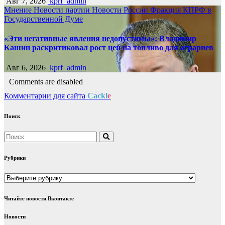
Авг 7, 2026
kprf_admin
Мнение
Новости партии
Новости России
Фракция КПРФ в
Государственной Думе
«Эти негативные явления недопустимы»: Владимир
Кашин раскритиковал рост цен на топливо для аграриев
Авг 6, 2026
kprf_admin
Comments are disabled
Комментарии для сайта
Cackl
e
Поиск
Рубрики
Рубрики
Читайте новости Вконтакте
Новости