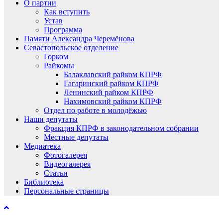
О партии
Как вступить
Устав
Программа
Памяти Александра Черемёнова
Севастопольское отделение
Горком
Райкомы
Балаклавский райком КПРФ
Гагаринский райком КПРФ
Ленинский райком КПРФ
Нахимовский райком КПРФ
Отдел по работе в молодёжью
Наши депутаты
Фракция КПРФ в законодательном собрании
Местные депутаты
Медиатека
Фотогалерея
Видеогалерея
Статьи
Библиотека
Персональные страницы