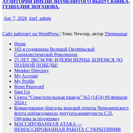
АУДИТОРИЯ ИМЕНИ ЗНАМЕНИТОГО ВЫПУСКНИКА,
ГЕННАДИЯ ЗЮГАНОВА.
Авг 7, 2026
kprf_admin
Сайт работает на WordPress
|
Тема: Newsup, автор
Themeansar
Home
102-я годовщина Великой Октябрьской
Социалистической Революции
25 ЛЕТ ЛКСМ РФ: ИДЕЯМ ВЕРНЫ, БОРЕМСЯ ДО
ПОЛНОЙ ПОБЕДЫ!
Member Directory
My Account
My Profile
Reset Password
Sign Up
Газета “Севастопольская правда” №5 (1474) 09 февраля
2024 г
Командование бригады морской пехоты Черноморского
флота поблагодарило депутата-коммуниста С.П.
Обухова за поддержку
МАССИРОВАННАЯ АТАКА —
НЕМАССИРОВАННАЯ РАБОТА С УКРЫТИЯМИ