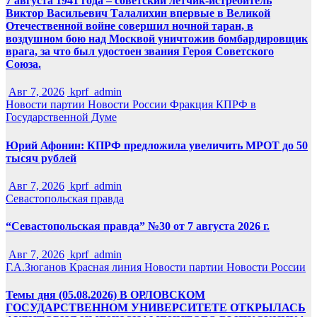
7 августа 1941 года – советский летчик-истребитель
Виктор Васильевич Талалихин впервые в Великой
Отечественной войне совершил ночной таран, в
воздушном бою над Москвой уничтожив бомбардировщик
врага, за что был удостоен звания Героя Советского
Союза.
Авг 7, 2026
kprf_admin
Новости партии
Новости России
Фракция КПРФ в
Государственной Думе
Юрий Афонин: КПРФ предложила увеличить МРОТ до 50
тысяч рублей
Авг 7, 2026
kprf_admin
Севастопольская правда
“Севастопольская правда” №30 от 7 августа 2026 г.
Авг 7, 2026
kprf_admin
Г.А.Зюганов
Красная линия
Новости партии
Новости России
Темы дня (05.08.2026) В ОРЛОВСКОМ
ГОСУДАРСТВЕННОМ УНИВЕРСИТЕТЕ ОТКРЫЛАСЬ