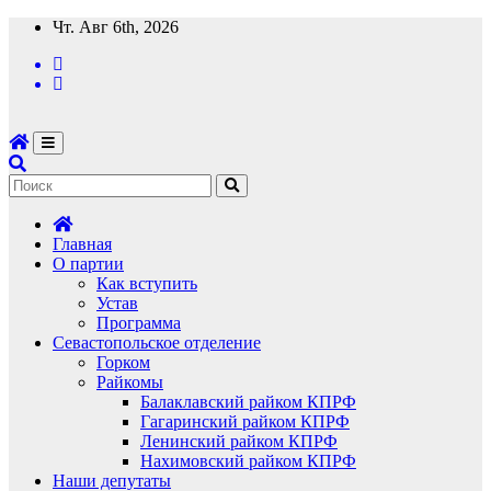
Перейти
Чт. Авг 6th, 2026
к
содержимому
Главная
О партии
Как вступить
Устав
Программа
Севастопольское отделение
Горком
Райкомы
Балаклавский райком КПРФ
Гагаринский райком КПРФ
Ленинский райком КПРФ
Нахимовский райком КПРФ
Наши депутаты