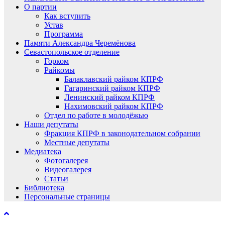
О партии
Как вступить
Устав
Программа
Памяти Александра Черемёнова
Севастопольское отделение
Горком
Райкомы
Балаклавский райком КПРФ
Гагаринский райком КПРФ
Ленинский райком КПРФ
Нахимовский райком КПРФ
Отдел по работе в молодёжью
Наши депутаты
Фракция КПРФ в законодательном собрании
Местные депутаты
Медиатека
Фотогалерея
Видеогалерея
Статьи
Библиотека
Персональные страницы