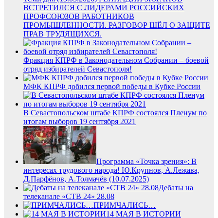
ВСТРЕТИЛСЯ С ЛИДЕРАМИ РОССИЙСКИХ
ПРОФСОЮЗОВ РАБОТНИКОВ
ПРОМЫШЛЕННОСТИ. РАЗГОВОР ШЁЛ О ЗАЩИТЕ
ПРАВ ТРУДЯЩИХСЯ.
Фракция КПРФ в Законодательном Собрании – боевой
отряд избирателей Севастополя!
МФК КПРФ добился первой победы в Кубке России
В Севастопольском штабе КПРФ состоялся Пленум по
итогам выборов 19 сентября 2021
Программа «Точка зрения»: В
интересах трудового народа! Ю.Крупнов, А.Лежава,
Д.Парфёнов, А.Толмачёв (10.07.2025)
Дебаты на
телеканале «СТВ 24» 28.08
ПРИМЧАЛИСЬ…
14 МАЯ В ИСТОРИИ