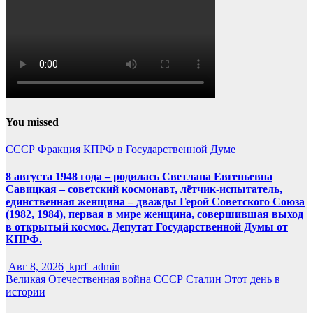
You missed
СССР
Фракция КПРФ в Государственной Думе
8 августа 1948 года – родилась Светлана Евгеньевна
Савицкая – советский космонавт, лётчик-испытатель,
единственная женщина – дважды Герой Советского Союза
(1982, 1984), первая в мире женщина, совершившая выход
в открытый космос. Депутат Государственной Думы от
КПРФ.
Авг 8, 2026
kprf_admin
Великая Отечественная война
СССР
Сталин
Этот день в
истории