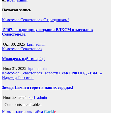
от
kprf_admin
Похожая запись
Комсомол Севастополя
С праздником!
🚩107-ю годовщину создания ВЛКСМ отметили в
Севастополе.
Окт 30, 2025
kprf_admin
Комсомол Севастополя
Молодежь идёт вперёд!
Июл 31, 2025
kprf_admin
Комсомол Севастополя
Новости СевКПРФ
ООД «ВЖС –
Надежда России».
Звезда Памяти горит в наших сердцах!
Июн 23, 2025
kprf_admin
Comments are disabled
Комментарии для сайта
Cackl
e