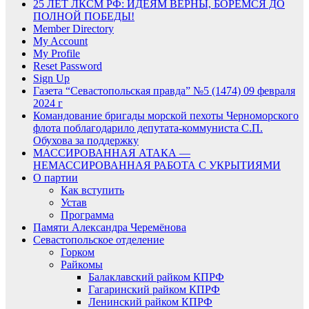
25 ЛЕТ ЛКСМ РФ: ИДЕЯМ ВЕРНЫ, БОРЕМСЯ ДО
ПОЛНОЙ ПОБЕДЫ!
Member Directory
My Account
My Profile
Reset Password
Sign Up
Газета “Севастопольская правда” №5 (1474) 09 февраля
2024 г
Командование бригады морской пехоты Черноморского
флота поблагодарило депутата-коммуниста С.П.
Обухова за поддержку
МАССИРОВАННАЯ АТАКА —
НЕМАССИРОВАННАЯ РАБОТА С УКРЫТИЯМИ
О партии
Как вступить
Устав
Программа
Памяти Александра Черемёнова
Севастопольское отделение
Горком
Райкомы
Балаклавский райком КПРФ
Гагаринский райком КПРФ
Ленинский райком КПРФ