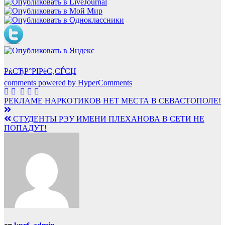
РќСЂР°РІРёС‚СЃСЏ
comments powered by HyperComments
Навигация
РЕКЛАМЕ НАРКОТИКОВ НЕТ МЕСТА В СЕВАСТОПОЛЕ!
по
СТУДЕНТЫ РЭУ ИМЕНИ ПЛЕХАНОВА В СЕТИ НЕ
записям
ПОПАДУТ!