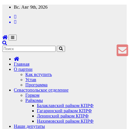
Перейти
Вс. Авг 9th, 2026
к
содержимому
Главная
О партии
Как вступить
Устав
Программа
Севастопольское отделение
Горком
Райкомы
Балаклавский райком КПРФ
Гагаринский райком КПРФ
Ленинский райком КПРФ
Нахимовский райком КПРФ
Наши депутаты