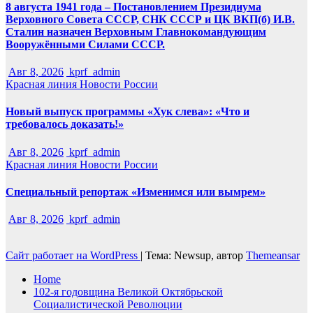
8 августа 1941 года – Постановлением Президиума
Верховного Совета СССР, СНК СССР и ЦК ВКП(б) И.В.
Сталин назначен Верховным Главнокомандующим
Вооружёнными Силами СССР.
Авг 8, 2026
kprf_admin
Красная линия
Новости России
Новый выпуск программы «Хук слева»: «Что и
требовалось доказать!»
Авг 8, 2026
kprf_admin
Красная линия
Новости России
Специальный репортаж «Изменимся или вымрем»
Авг 8, 2026
kprf_admin
Сайт работает на WordPress
|
Тема: Newsup, автор
Themeansar
Home
102-я годовщина Великой Октябрьской
Социалистической Революции