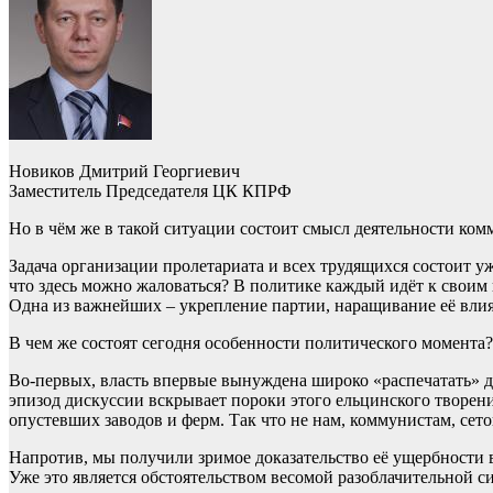
Новиков Дмитрий Георгиевич
Заместитель Председателя ЦК КПРФ
Но в чём же в такой ситуации состоит смысл деятельности ко
Задача организации пролетариата и всех трудящихся состоит уж
что здесь можно жаловаться? В политике каждый идёт к своим 
Одна из важнейших – укрепление партии, наращивание её влия
В чем же состоят сегодня особенности политического момента?
Во-первых, власть впервые вынуждена широко «распечатать» 
эпизод дискуссии вскрывает пороки этого ельцинского творени
опустевших заводов и ферм. Так что не нам, коммунистам, сет
Напротив, мы получили зримое доказательство её ущербности в 
Уже это является обстоятельством весомой разоблачительной с