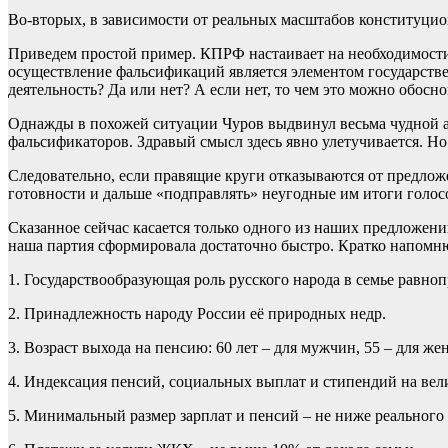
Во-вторых, в зависимости от реальных масштабов конституци
Приведем простой пример. КПРФ настаивает на необходимости
осуществление фальсификаций является элементом государстве
деятельность? Да или нет? А если нет, то чем это можно обосно
Однажды в похожей ситуации Чуров выдвинул весьма чудной ар
фальсификаторов. Здравый смысл здесь явно улетучивается. Но 
Следовательно, если правящие круги отказываются от предло
готовности и дальше «подправлять» неугодные им итоги голо
Сказанное сейчас касается только одного из наших предложен
наша партия сформировала достаточно быстро. Кратко напомн
1. Государствообразующая роль русского народа в семье равно
2. Принадлежность народу России её природных недр.
3. Возраст выхода на пенсию: 60 лет – для мужчин, 55 – для же
4. Индексация пенсий, социальных выплат и стипендий на вел
5. Минимальный размер зарплат и пенсий – не ниже реальног