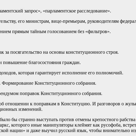
ламентский запрос», «парламентское расследование».
тельству, его министрам, вице-премьерам, руководителям федера
лением прямым тайным голосованием без «фильтров».
ак за посягательство на основы конституционного строя.
 и повышение благосостояния граждан.
доходов, которая гарантирует исполнение его полномочий.
а. Формирование Конституционного собрания.
ерендумом поправок Конституционного собрания.
об отношении к поправкам в Конституцию. И разговоров о жульни
уционных изменений.
было бы странно выступать против отмены крепостного рабства 
Маркс, которого иные манипуляторы клеймят как русофоба, встр
сской нации» и даже выучил русский язык, чтобы внимательно и