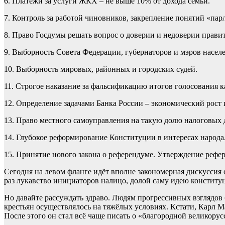
6. Платежи за услуги ЖКХ – не выше 10% от дохода семьи.
7. Контроль за работой чиновников, закрепление понятий «пар
8. Право Госдумы решать вопрос о доверии и недоверии прави
9. Выборность Совета Федерации, губернаторов и мэров насе
10. Выборность мировых, районных и городских судей.
11. Строгое наказание за фальсификацию итогов голосования к
12. Определение задачами Банка России – экономический рост
13. Право местного самоуправления на такую долю налоговых 
14. Глубокое реформирование Конституции в интересах народ
15. Принятие нового закона о референдуме. Утверждение реф
Сегодня на левом фланге идёт вполне закономерная дискуссия 
раз лукавство инициаторов налицо, долой саму идею констит
Но давайте рассуждать здраво. Людям прогрессивных взглядов 
крестьян осуществлялось на тяжёлых условиях. Кстати, Карл 
После этого он стал всё чаще писать о «благородной великору