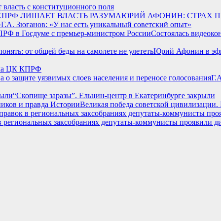
 власть с конституционного поля
ЮРИЙ АФОНИН: СТРАХ 
Г.А. Зюганов: «У нас есть уникальный советский опыт»
Состоялась видеоко
Юрий Афонин в эфи
ума ЦК КПРФ
Г.
“Скопище заразы”. Ельцин-центр в Екатеринбурге закрыли
Великая победа советской цивилизации.
 региональных заксобраниях депутаты-коммунисты проявили ди