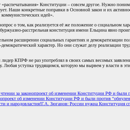
кт «распечатывания» Конституции – совсем другое. Нужно поним
ует. Наши конкретные поправки в Основной закон и их активно
 коммунистических идей».
прос о том, как реализуется её же положение о социальном хар
 буржуазно-расстрельная конституция имени Ельцина явно проиг
льном расширении социальных гарантиях и демократизации поли
о-демократический характер. Но они служат делу реализации т
й лидер КПРФ не раз употреблял в своих самых весомых заявле
. Любая уступка трудящимся, которую мы вырвем у власти в эти
онопроект об изменении Конституции РФ и были против “обнуле
Г.А. Зюганов: России нужна Конституция с