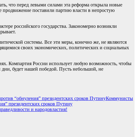
ать, что перед левыми силами эта реформа открыла новые
е продвижение поставили партию власти в непростую
актере российского государства. Закономерно возникли
рывает.
тической системы. Все эти меры, конечно же, не являются
рудящимися своих экономических, политических и социальных
ниях. Компартия России использует любую возможность, чтобы
 дни, будет нашей победой. Пусть небольшой, не
Коммунисты
ния” президентских сроков Путину
праведливости и народовластия!