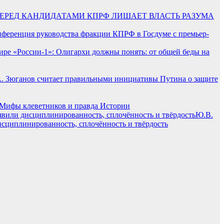
ПЕРЕД КАНДИДАТАМИ КПРФ ЛИШАЕТ ВЛАСТЬ РАЗУМА
нференция руководства фракции КПРФ в Госдуме с премьер-
ре «России-1»: Олигархи должны понять: от общей беды на
А. Зюганов считает правильными инициативы Путина о защите
 Мифы клеветников и правда Истории
Ю.В.
сциплинированность, сплочённость и твёрдость