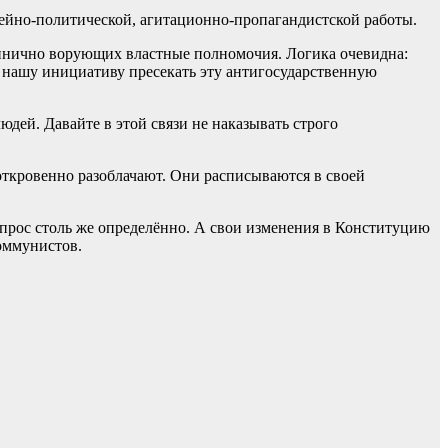
ейно-политической, агитационно-пропагандистской работы.
цинично ворующих властные полномочия. Логика очевидна:
ь нашу инициативу пресекать эту антигосударственную
дей. Давайте в этой связи не наказывать строго
откровенно разоблачают. Они расписываются в своей
опрос столь же определённо. А свои изменения в Конституцию
оммунистов.