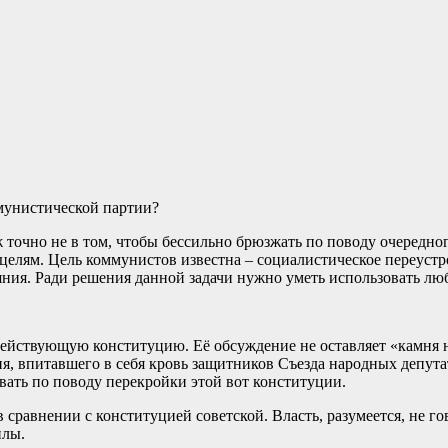
ммунистической партии?
 точно не в том, чтобы бессильно брюзжать по поводу очередног
целям. Цель коммунистов известна – социалистическое переустр
ния. Ради решения данной задачи нужно уметь использовать лю
действующую конституцию. Её обсуждение не оставляет «камня 
я, впитавшего в себя кровь защитников Съезда народных депута
овать по поводу перекройки этой вот конституции.
сравнении с конституцией советской. Власть, разумеется, не гов
илы.