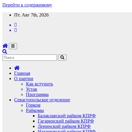
Перейти к содержимому
Пт. Авг 7th, 2026
Главная
О партии
Как вступить
Устав
Программа
Севастопольское отделение
Горком
Райкомы
Балаклавский райком КПРФ
Гагаринский райком КПРФ
Ленинский райком КПРФ
Нахимовский райком КПРФ