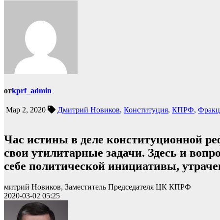
от
kprf_admin
Мар 2, 2020
Дмитрий Новиков
,
Конституция
,
КПРФ
,
Фракц
Час истины в деле конституционной ре
свои утилитарные задачи. Здесь и вопр
себе политической инициативы, утраче
митрий Новиков, Заместитель Председателя ЦК КПРФ
2020-03-02 05:25