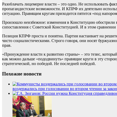
Разоблачать лицемерие власти – это одно. Не использовать фа
пропагандистские возможности. И КПРФ их деятельно использ
ситуацию. Правящим кругам приходится пятится «под напором
Произошло неизбежное: изменения в Конституцию обострили во
сопоставления с Советской Конституцией. И в этом сравнении
Позиция КПРФ проста и понятна. Партия настаивает на решите
чисто социалистическими. Строго говоря, они носят буржуазн
прав.
«Принуждение власти к развитию страны» – это тезис, которы
как можно дальше «пододвинуть» правящие круги в эту сторону
стратегической, но победой. Не последней победой.
Похожие новости
воздержались при голосовании во втором чтении за зак