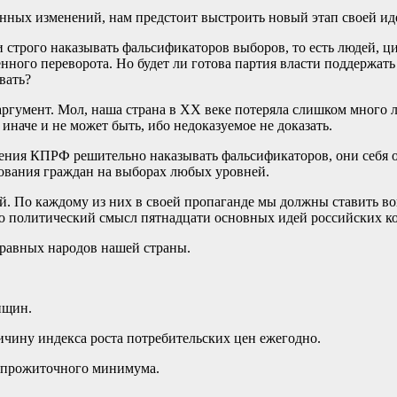
онных изменений, нам предстоит выстроить новый этап своей ид
 строго наказывать фальсификаторов выборов, то есть людей, 
нного переворота. Но будет ли готова партия власти поддержат
вать?
гумент. Мол, наша страна в ХХ веке потеряла слишком много лю
иначе и не может быть, ибо недоказуемое не доказать.
жения КПРФ решительно наказывать фальсификаторов, они себя 
сования граждан на выборах любых уровней.
ий. По каждому из них в своей пропаганде мы должны ставить в
ю политический смысл пятнадцати основных идей российских к
правных народов нашей страны.
нщин.
ичину индекса роста потребительских цен ежегодно.
о прожиточного минимума.