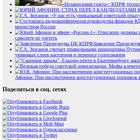
«Независимая газета»: КПРФ теснит
министром России
самолете не улететь
Заявление Президи
уязвимых слоев населения и переносе голосования
Афонин: При рассмотрении конституционных поправок в
Поделиться в соц. сетях