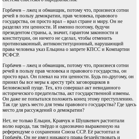
Горбачев – лжец и обманщик, потому что, произнеся сотни
речей в пользу демократии, прав человека, правового
государства, он просто врал – врал стране и миру. Он не
разделял эти ценности. И именно поэтому, будучи
президентом страны, а, значит, гарантом законности и
конституции, он ничего не сделал, чтобы отменить
противозаконный, антиконституционный, нарушающий
права человека указ Ельцина о запрете КПСС и Компартии
РСФСР.
Горбачев – лжец и обманщик, потому что, произнеся сотни
речей в пользу прав человека и правового государства, он
просто врал. Он плевал на эти ценности. Будь по-другому, он
принял бы все меры к аресту трёх заговорщиков в
Беловежской пуще. Тех, кто совершал акт невиданного
исторического предательства, акт государственной измены.
Он даже не попытался положить конец этому преступлению.
Так где здесь место для темы правового государства? Где здесь
место для рассуждений о демократии?
Нет, не только Ельцин, Кравчук и Шушкевич растоптали
волю народа, так твёрдо и однозначно выраженную на
референдуме о сохранении Союза ССР. Её растоптал и
Горбачёв. Он не имел никакого права бездействовать и