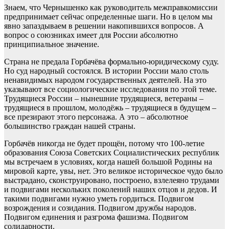
Знаем, что Чернышенко как руководитель межправкомиссии
предпринимает сейчас определенные шаги. Но в целом мы
явно запаздываем в решении накопившихся вопросов. А
вопрос о союзниках имеет для России абсолютно
принципиальное значение.
Страна не предала Горбачёва формально-юридическому суду.
Но суд народный состоялся. В истории России мало столь
ненавидимых народом государственных деятелей. На это
указывают все социологические исследования по этой теме.
Трудящиеся России – нынешние трудящиеся, ветераны –
трудящиеся в прошлом, молодёжь – трудящиеся в будущем –
все презирают этого персонажа. А это – абсолютное
большинство граждан нашей страны.
Горбачёв никогда не будет прощён, потому что 100-летие
образования Союза Советских Социалистических республик
мы встречаем в условиях, когда нашей большой Родины на
мировой карте, увы, нет. Это великое историческое чудо было
выстрадано, сконструировано, построено, взлелеяно трудами
и подвигами нескольких поколений наших отцов и дедов. И
такими подвигами нужно уметь гордиться. Подвигом
возрождения и созидания. Подвигом дружбы народов.
Подвигом единения и разгрома фашизма. Подвигом
солидарности.