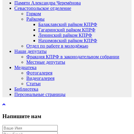
Памяти Александра Черемёнова
Севастопольское отделение
Горком
Райкомы
Балаклавский райком КПРФ
Гагаринский райком КПРФ
Ленинский райком КПРФ
Нахимовский райком КПРФ
Отдел по работе в молодёжью
Наши депутаты
Фракция КПРФ в законодательном собрании
Местные депутаты
Медиатека
Фотогалерея
Видеогалерея
Статьи
Библиотека
Персональные страницы
Напишите нам