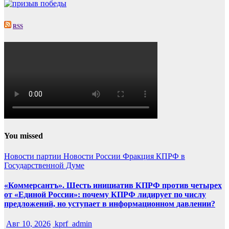
RSS
You missed
Новости партии
Новости России
Фракция КПРФ в
Государственной Думе
«Коммерсантъ». Шесть инициатив КПРФ против четырех
от «Единой России»: почему КПРФ лидирует по числу
предложений, но уступает в информационном давлении?
Авг 10, 2026
kprf_admin