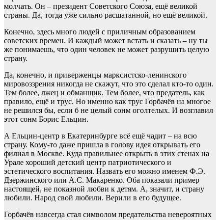
молчать. Он – президент Советского Союза, ещё великой
страны. Да, тогда уже сильно расшатанной, но ещё великой.
Конечно, здесь много людей с приличным образованием
советских времен. И каждый может встать и сказать – ну ты
же понимаешь, что один человек не может разрушить целую
страну.
Да, конечно, и приверженцы марксистско-ленинского
мировоззрения никогда не скажут, что это сделал кто-то один.
Тем более, лжец и обманщик. Тем более, что предатель, как
правило, ещё и трус. Но именно как трус Горбачёв на многое
не решился бы, если б не целый сонм оголтелых. И возглавил
этот сонм Борис Ельцин.
А Ельцин-центр в Екатеринбурге всё ещё чадит – на всю
страну. Кому-то даже пришла в голову идея открывать его
филиал в Москве. Куда правильнее открыть в этих стенах на
Урале хороший детский центр патриотического и
эстетического воспитания. Назвать его можно именем Ф.Э.
Дзержинского или А.С. Макаренко. Оба показали пример
настоящей, не показной любви к детям. А, значит, и страну
любили. Народ свой любили. Верили в его будущее.
Горбачёв навсегда стал символом предательства невероятных