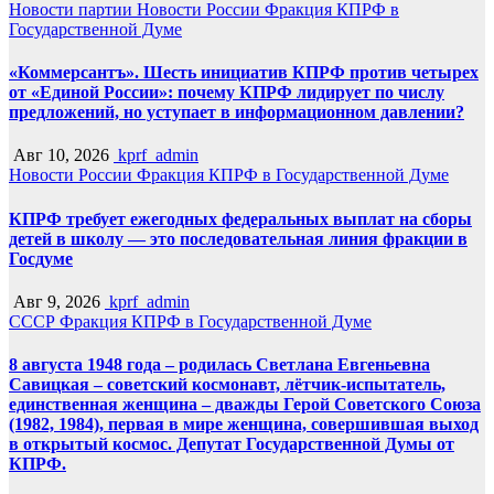
Новости партии
Новости России
Фракция КПРФ в
Государственной Думе
«Коммерсантъ». Шесть инициатив КПРФ против четырех
от «Единой России»: почему КПРФ лидирует по числу
предложений, но уступает в информационном давлении?
Авг 10, 2026
kprf_admin
Новости России
Фракция КПРФ в Государственной Думе
КПРФ требует ежегодных федеральных выплат на сборы
детей в школу — это последовательная линия фракции в
Госдуме
Авг 9, 2026
kprf_admin
СССР
Фракция КПРФ в Государственной Думе
8 августа 1948 года – родилась Светлана Евгеньевна
Савицкая – советский космонавт, лётчик-испытатель,
единственная женщина – дважды Герой Советского Союза
(1982, 1984), первая в мире женщина, совершившая выход
в открытый космос. Депутат Государственной Думы от
КПРФ.