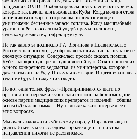
экономический кризис, а Куба – часть этого мира. Когда
пандемия COVID-19 заблокировала поступления от туризма,
которые так важны для выживания Кубы. Когда молния стала
источником пожара на огромном нефтехранилище и
уничтожены бесценные запасы топлива. Когда масштабный
ураган нанёс колоссальный ущерб промышленности,
сельскому хозяйству, инфраструктуре.
Не так давно за подписью Г.А. Зюганова в Правительство
России ушло письмо, где обращалось внимание на эту крайне
сложную ситуацию. Содержалась просьба оказать помощь
Кубе – конкретную, реальную и достойную. Ответ пришел из
одного конкретного ведомства, из министерства, которое я
даже называть не буду. Потому что стыдно. И цитировать весь
текст не буду. Потому что стыдно.
Но вот одна только фраза: «Предпринимаются шаги по
организации передачи кубинской стороне на безвозмездной
основе партии медицинских препаратов и изделий – общим
весом 620 килограмм»… Ну, надо же как-то посерьезнее в
этих вопросах.
Мы очень задолжали кубинскому народу. Пора возвращать
долги. Иначе мы с наследием горбачёвщины и на этом
направлении никогда не расстанемся.