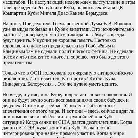
масштабов. На наступающей неделе ждём выступление в этом
зале президента Республики Куба, первого секретаря ЦК
Компартии Кубы Мигеля Диас-Канеля Бермудеса.
На посту Председателя Государственной Думы В.В. Володин
уже дважды побывал на Кубе с визитами. Это исключительно
важно. И, поверьте, там этого никогда не забудут – всегда
будут ценить. У кубинцев хорошая память. Настолько
хорошая, что даже из предательства их Горбачёвым и
Ельциным там не сделали политического фетиша. Не сделали
потому, что помнят то многое и хорошее, что было до этого
предательства.
Только что в ООН голосовали за очередную антироссийскую
резолюцию. Итог известен. Кто против? Китай. Куба.
Никарагуа. Белоруссия… Это же нужно уметь ценить.
Но везде, и у нас, и на Кубе, подрастают новые поколения. И
они не будут вечно жить воспоминаниями своих бабушек и
дедушек. Они живут сейчас. У них есть собственные
впечатления от этого мира. И вот они – здесь, сейчас видят ли
они помощь великой России в труднейшей для Кубы
ситуации? Когда санкции США длятся десятилетиями. Когда
давно нет СЭВ, куда экономика Кубы была плотно
интегрирована при нашем прямом участии. Когда в мире