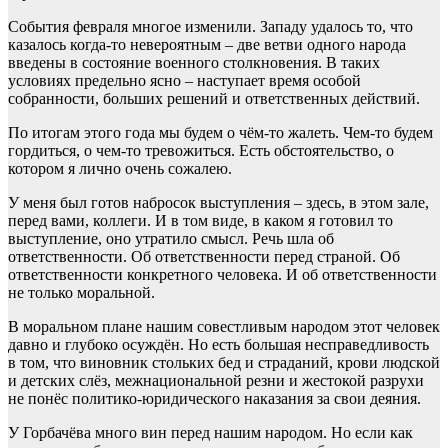
События февраля многое изменили. Западу удалось то, что
казалось когда-то невероятным – две ветви одного народа
введены в состояние военного столкновения. В таких
условиях предельно ясно – наступает время особой
собранности, больших решений и ответственных действий.
По итогам этого года мы будем о чём-то жалеть. Чем-то будем
гордиться, о чем-то тревожиться. Есть обстоятельство, о
котором я лично очень сожалею.
У меня был готов набросок выступления – здесь, в этом зале,
перед вами, коллеги. И в том виде, в каком я готовил то
выступление, оно утратило смысл. Речь шла об
ответственности. Об ответственности перед страной. Об
ответственности конкретного человека. И об ответственности
не только моральной.
В моральном плане нашим совестливым народом этот человек
давно и глубоко осуждён. Но есть большая несправедливость
в том, что виновник стольких бед и страданий, крови людской
и детских слёз, межнациональной резни и жестокой разрухи
не понёс политико-юридического наказания за свои деяния.
У Горбачёва много вин перед нашим народом. Но если как