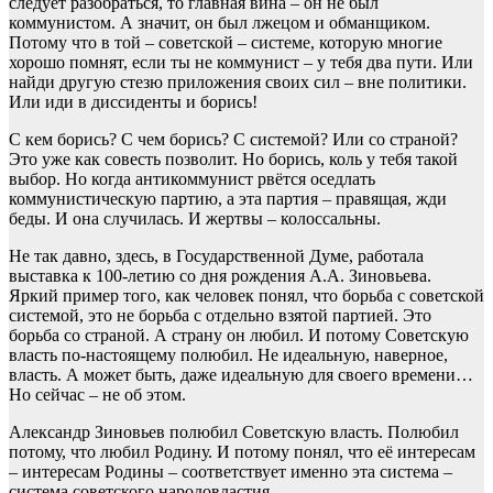
следует разобраться, то главная вина – он не был
коммунистом. А значит, он был лжецом и обманщиком.
Потому что в той – советской – системе, которую многие
хорошо помнят, если ты не коммунист – у тебя два пути. Или
найди другую стезю приложения своих сил – вне политики.
Или иди в диссиденты и борись!
С кем борись? С чем борись? С системой? Или со страной?
Это уже как совесть позволит. Но борись, коль у тебя такой
выбор. Но когда антикоммунист рвётся оседлать
коммунистическую партию, а эта партия – правящая, жди
беды. И она случилась. И жертвы – колоссальны.
Не так давно, здесь, в Государственной Думе, работала
выставка к 100-летию со дня рождения А.А. Зиновьева.
Яркий пример того, как человек понял, что борьба с советской
системой, это не борьба с отдельно взятой партией. Это
борьба со страной. А страну он любил. И потому Советскую
власть по-настоящему полюбил. Не идеальную, наверное,
власть. А может быть, даже идеальную для своего времени…
Но сейчас – не об этом.
Александр Зиновьев полюбил Советскую власть. Полюбил
потому, что любил Родину. И потому понял, что её интересам
– интересам Родины – соответствует именно эта система –
система советского народовластия.