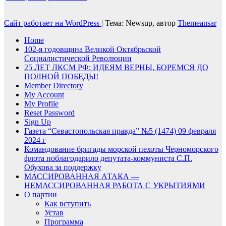
Сайт работает на WordPress
|
Тема: Newsup, автор
Themeansar
Home
102-я годовщина Великой Октябрьской
Социалистической Революции
25 ЛЕТ ЛКСМ РФ: ИДЕЯМ ВЕРНЫ, БОРЕМСЯ ДО
ПОЛНОЙ ПОБЕДЫ!
Member Directory
My Account
My Profile
Reset Password
Sign Up
Газета “Севастопольская правда” №5 (1474) 09 февраля
2024 г
Командование бригады морской пехоты Черноморского
флота поблагодарило депутата-коммуниста С.П.
Обухова за поддержку
МАССИРОВАННАЯ АТАКА —
НЕМАССИРОВАННАЯ РАБОТА С УКРЫТИЯМИ
О партии
Как вступить
Устав
Программа