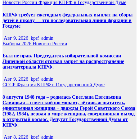
Новости России
Фракция КПРФ в Государственной Думе
КПРФ требует ежегодных федеральных выплат на сборы
детей в школу — это последовательная линия фракции в
Госдуме
Авг 9, 2026
kprf_admin
Выборы 2026
Новости России
Был не прав. Председатель избирательной комиссии
Липецкой области отозвал запрет на распространение
агитматериала КПРФ.
Авг 9, 2026
kprf_admin
СССР
Фракция КПРФ в Государственной Думе
8 августа 1948 года – родилась Светлана Евгеньевна
Савицкая – советский космонавт, лётчик-испытатель,
единственная женщина – дважды Герой Советского Союза
(1982, 1984), первая в мире женщина, совершившая выход
в открытый космос. Депутат Государственной Думы от
КПРФ.
Авг 8, 2026
kprf_admin