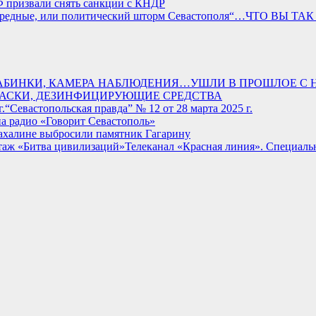
 призвали снять санкции с КНДР
“…ЧТО ВЫ ТАК Б
АБИНКИ, КАМЕРА НАБЛЮДЕНИЯ…УШЛИ В ПРОШЛОЕ С Н
МАСКИ, ДЕЗИНФИЦИРУЮЩИЕ СРЕДСТВА
“Севастопольская правда” № 12 от 28 марта 2025 г.
а радио «Говорит Севастополь»
ахалине выбросили памятник Гагарину
Телеканал «Красная линия». Специал