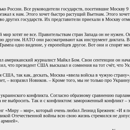
ко России. Все руководители государств, посетившие Москву 9 м
езжал к нам. Этого хочет быстро растущий Вьетнам. Этого хоче
о других государств. Их представители приехали в Москву отм
 мир хотят не все. Правительствам стран Запада он не нужен. 
олю другим. НАТО они рассматривают как инструмент диктата. В
 Трампа одно видение, у европейцев другое. Вот они и спорят 
 американский журналист Майкл Бом. Свои сентенции он начал
ил, что президент США высказал и сомнения на тот счёт, что Ук
США, так как, дескать, Москва «ввела войска в чужую страну», 
 нет, – возразил Новиков. – Кроме того, мы не только про Укра
 украинского конфликта. Согласно образному сравнению парлам
 а не выбросить. Так и с конфликтом: замороженный конфликт – 
г «Миру – мир», который очень любил Леонид Брежнев: «И я п
Великой Отечественной войны всю свою жизнь стремился не допус
 армией».