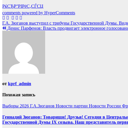
РќСЂР°РІРёС‚СЃСЏ
comments powered by HyperComments
Навигация
Г.А. Зюганов выступил с трибуны Государственной Думы. Вид
Денис Парфенов: Власть продвигает электронное голосован
по
записям
от
kprf_admin
Похожая запись
Выборы 2026
Г.А.Зюганов
Новости партии
Новости России
Фр
Геннадий Зюганов: Товарищи! Друзья! Сегодня в Центральн
Государственной Думы IX созыва. Наш представитель перв