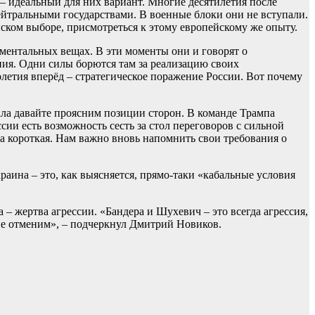
– идеальный для них вариант. Многие десятилетия после
йтральными государствами. В военные блоки они не вступали.
йском выборе, присмотреться к этому европейскому же опыту.
ментальных вещах. В эти моменты они и говорят о
ния. Одни силы борются там за реализацию своих
толетия вперёд – стратегическое поражение России. Вот почему
чала давайте проясним позиции сторон. В команде Трампа
сии есть возможность сесть за стол переговоров с сильной
на короткая. Нам важно вновь напомнить свои требования о
аина – это, как выясняется, прямо-таки «кабальные условия
 жертва агрессии. «Бандера и Шухевич – это всегда агрессия,
а не отменим», – подчеркнул Дмитрий Новиков.