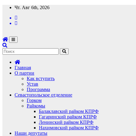
Перейти
Чт. Авг 6th, 2026
к
содержимому
Главная
О партии
Как вступить
Устав
Программа
Севастопольское отделение
Горком
Райкомы
Балаклавский райком КПРФ
Гагаринский райком КПРФ
Ленинский райком КПРФ
Нахимовский райком КПРФ
Наши депутаты