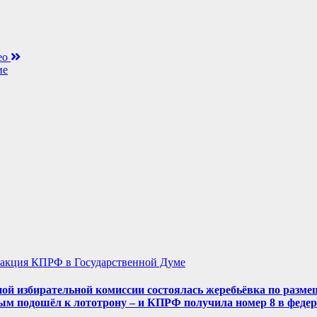
ео
ие
акция КПРФ в Государственной Думе
ой избирательной комиссии состоялась жеребьёвка по разме
ым подошёл к лототрону – и КПРФ получила номер 8 в феде