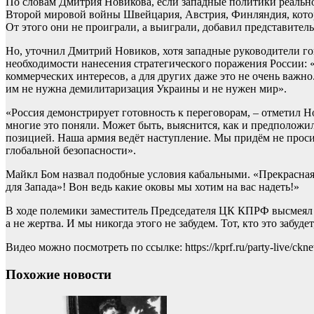
По словам Дмитрия Новикова, если западные политики реально
Второй мировой войны Швейцария, Австрия, Финляндия, котор
От этого они не проиграли, а выиграли, добавил представител
Но, уточнил Дмитрий Новиков, хотя западные руководители го
необходимости нанесения стратегического поражения России: «
коммерческих интересов, а для других даже это не очень важно
им не нужна демилитаризация Украины и не нужен мир».
«Россия демонстрирует готовность к переговорам, – отметил Н
многие это поняли. Может быть, выяснится, как и предположил
позицией. Наша армия ведёт наступление. Мы придём не просит
глобальной безопасности».
Майкл Бом назвал подобные условия кабальными. «Прекрасная 
для Запада»! Вон ведь какие оковы мы хотим на вас надеть!»
В ходе полемики заместитель Председателя ЦК КПРФ высмеял не
а не жертва. И мы никогда этого не забудем. Тот, кто это заб
Видео можно посмотреть по ссылке: https://kprf.ru/party-live/ckn
Похожие новости