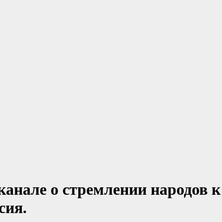
анале о стремлении народов к 
сия.