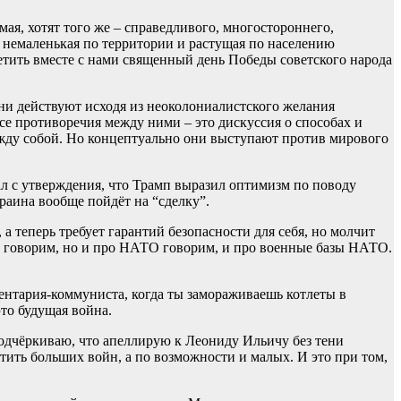
ая, хотят того же – справедливого, многостороннего,
т немаленькая по территории и растущая по населению
етить вместе с нами священный день Победы советского народа
Они действуют исходя из неоколониалистского желания
се противоречия между ними – это дискуссия о способах и
между собой. Но концептуально они выступают против мирового
 с утверждения, что Трамп выразил оптимизм по поводу
раина вообще пойдёт на “сделку”.
а теперь требует гарантий безопасности для себя, но молчит
ину говорим, но и про НАТО говорим, и про военные базы НАТО.
ентария-коммуниста, когда ты замораживаешь котлеты в
это будущая война.
одчёркиваю, что апеллирую к Леониду Ильичу без тени
тить больших войн, а по возможности и малых. И это при том,