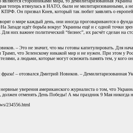
 являются сторонниками мира, то демилитаризованная Украина 
ая теперь втянулась в НАТО, были не милитаризованными, а не
ь КПРФ. Он призвал Киев, который так любит заявлять о европе
ворят о мире каждый день, они иногда проговариваются о фунда
На Западе идёт борьба вокруг Украины ещё и с одной точки зре
. Для них важнее политический “бизнес”, их расчёт сделан на с
овиков. – Это не значит, что мы готовы капитулировать. Для на
 Трамп, что Зеленскому никакой мир и не нужен. При этом у Рос
елями, а людьми, которые могут освежить память тем, у кого о
фраза! – отозвался Дмитрий Новиков. – Демилитаризованная Укр
рвные уверения американского журналиста о том, что Украина –
удет, должен отменять День Победы! А мы праздник 9 Мая никогд
ews/234556.html