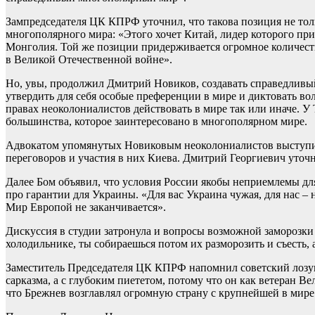
Зампредседателя ЦК КПРФ уточнил, что такова позиция не толь
многополярного мира: «Этого хочет Китай, лидер которого при
Монголия. Той же позиции придерживается огромное количеств
в Великой Отечественной войне».
Но, увы, продолжил Дмитрий Новиков, создавать справедливый
утвердить для себя особые преференции в мире и диктовать в
правах неоколониалистов действовать в мире так или иначе. У
большинства, которое заинтересовано в многополярном мире.
Адвокатом упомянутых Новиковым неоколониалистов выступил
переговоров и участия в них Киева. Дмитрий Георгиевич уточн
Далее Бом объявил, что условия России якобы неприемлемы для 
про гарантии для Украины. «Для вас Украина чужая, для нас –
Мир Европой не заканчивается».
Дискуссия в студии затронула и вопросы возможной заморозки
холодильнике, ты собираешься потом их разморозить и съесть,
Заместитель Председателя ЦК КПРФ напомнил советский лозун
сарказма, а с глубоким пиететом, потому что он как ветеран 
что Брежнев возглавлял огромную страну с крупнейшей в мире