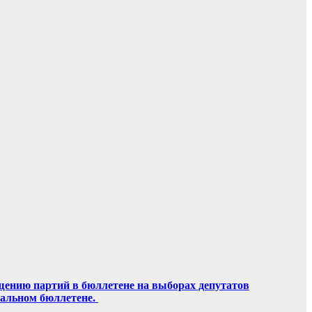
щению партий в бюллетене на выборах депутатов
ральном бюллетене.