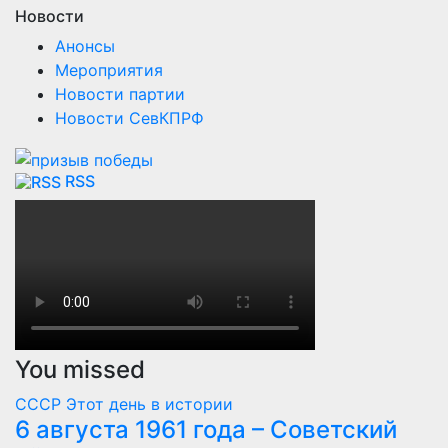
Новости партии
Новости СевКПРФ
RSS
You missed
СССР
Этот день в истории
6 августа 1961 года – Советский
лётчик-космонавт, коммунист
Герман Степанович Титов на
корабле «Восток-2» совершил