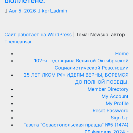
Сайт работает на WordPress
|
Тема: Newsup, автор
Themeansar
Home
102-я годовщина Великой Октябрьской
Социалистической Революции
25 ЛЕТ ЛКСМ РФ: ИДЕЯМ ВЕРНЫ, БОРЕМСЯ
ДО ПОЛНОЙ ПОБЕДЫ!
Member Directory
My Account
My Profile
Reset Password
Sign Up
Газета “Севастопольская правда” №5 (1474)
09 февраля 2024 г
Командование бригады морской пехоты
Черноморского флота поблагодарило
депутата-коммуниста С.П. Обухова за