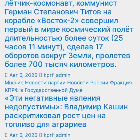
первый в мире космический полёт
длительностью более суток (25
часов 11 минут), сделав 17
оборотов вокруг Земли, пролетев
более 700 тысяч километров.
Авг 6, 2026
kprf_admin
Мнение
Новости партии
Новости России
Фракция
КПРФ в Государственной Думе
«Эти негативные явления
недопустимы»: Владимир Кашин
раскритиковал рост цен на
топливо для аграриев
Авг 6, 2026
kprf_admin
Г.А.Зюганов
Красная линия
Сталин
В бронзе и граните: в Орле
открыли Аллею Победителей