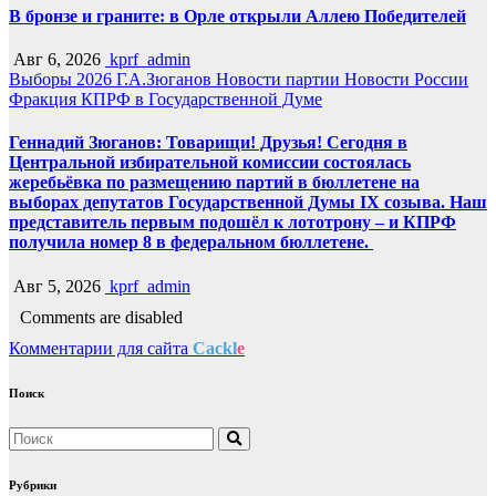
В бронзе и граните: в Орле открыли Аллею Победителей
Авг 6, 2026
kprf_admin
Выборы 2026
Г.А.Зюганов
Новости партии
Новости России
Фракция КПРФ в Государственной Думе
Геннадий Зюганов: Товарищи! Друзья! Сегодня в
Центральной избирательной комиссии состоялась
жеребьёвка по размещению партий в бюллетене на
выборах депутатов Государственной Думы IX созыва. Наш
представитель первым подошёл к лототрону – и КПРФ
получила номер 8 в федеральном бюллетене.
Авг 5, 2026
kprf_admin
Comments are disabled
Комментарии для сайта
Cackl
e
Поиск
Рубрики