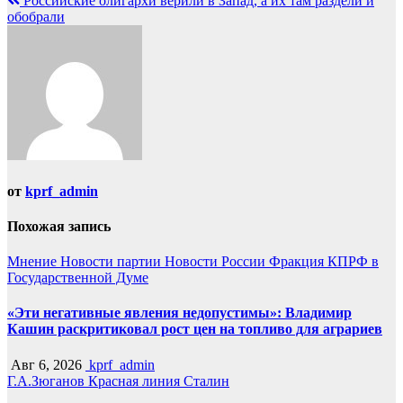
Российские олигархи верили в Запад, а их там раздели и
записям
обобрали
от
kprf_admin
Похожая запись
Мнение
Новости партии
Новости России
Фракция КПРФ в
Государственной Думе
«Эти негативные явления недопустимы»: Владимир
Кашин раскритиковал рост цен на топливо для аграриев
Авг 6, 2026
kprf_admin
Г.А.Зюганов
Красная линия
Сталин