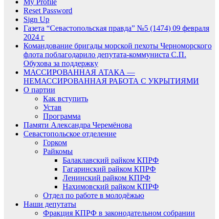
My Profile
Reset Password
Sign Up
Газета “Севастопольская правда” №5 (1474) 09 февраля
2024 г
Командование бригады морской пехоты Черноморского
флота поблагодарило депутата-коммуниста С.П.
Обухова за поддержку
МАССИРОВАННАЯ АТАКА —
НЕМАССИРОВАННАЯ РАБОТА С УКРЫТИЯМИ
О партии
Как вступить
Устав
Программа
Памяти Александра Черемёнова
Севастопольское отделение
Горком
Райкомы
Балаклавский райком КПРФ
Гагаринский райком КПРФ
Ленинский райком КПРФ
Нахимовский райком КПРФ
Отдел по работе в молодёжью
Наши депутаты
Фракция КПРФ в законодательном собрании