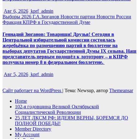
Авг 6, 2026
kprf_admin
Выборы 2026
Г.А.Зюганов
Новости партии
Новости России
Фракция КПРФ в Государственной Думе
Геннадий Зюганов: Товарищи! Друзья! Сегодня в
Центральной избирательной комиссии состоялась
жеребьёвка по размещению партий в бюллетене на
выборах депутатов Государственной Думы IX созыва. Наш
представитель первым подошёл к лототрону – и КПРФ
получила номер 8 в федеральном бюллетене.
Авг 5, 2026
kprf_admin
Сайт работает на WordPress
|
Тема: Newsup, автор
Themeansar
Home
102-я годовщина Великой Октябрьской
Социалистической Революции
25 ЛЕТ ЛКСМ РФ: ИДЕЯМ ВЕРНЫ, БОРЕМСЯ ДО
ПОЛНОЙ ПОБЕДЫ!
Member Directory
My Account