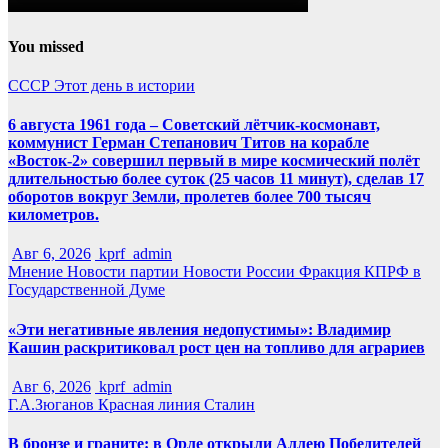
You missed
СССР
Этот день в истории
6 августа 1961 года – Советский лётчик-космонавт,
коммунист Герман Степанович Титов на корабле
«Восток-2» совершил первый в мире космический полёт
длительностью более суток (25 часов 11 минут), сделав 17
оборотов вокруг Земли, пролетев более 700 тысяч
километров.
Авг 6, 2026
kprf_admin
Мнение
Новости партии
Новости России
Фракция КПРФ в
Государственной Думе
«Эти негативные явления недопустимы»: Владимир
Кашин раскритиковал рост цен на топливо для аграриев
Авг 6, 2026
kprf_admin
Г.А.Зюганов
Красная линия
Сталин
В бронзе и граните: в Орле открыли Аллею Победителей