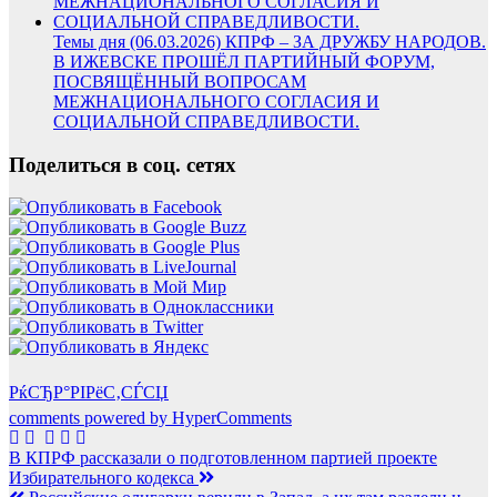
Темы дня (06.03.2026) КПРФ – ЗА ДРУЖБУ НАРОДОВ.
В ИЖЕВСКЕ ПРОШЁЛ ПАРТИЙНЫЙ ФОРУМ,
ПОСВЯЩЁННЫЙ ВОПРОСАМ
МЕЖНАЦИОНАЛЬНОГО СОГЛАСИЯ И
СОЦИАЛЬНОЙ СПРАВЕДЛИВОСТИ.
Поделиться в соц. сетях
РќСЂР°РІРёС‚СЃСЏ
comments powered by HyperComments
Навигация
В КПРФ рассказали о подготовленном партией проекте
Избирательного кодекса
по