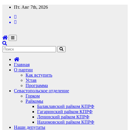
Перейти
Пт. Авг 7th, 2026
к
содержимому
Главная
О партии
Как вступить
Устав
Программа
Севастопольское отделение
Горком
Райкомы
Балаклавский райком КПРФ
Гагаринский райком КПРФ
Ленинский райком КПРФ
Нахимовский райком КПРФ
Наши депутаты