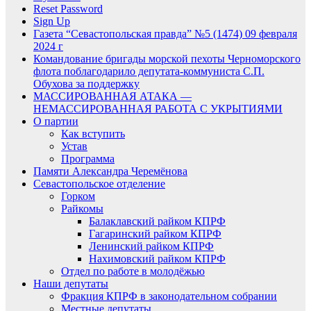
Reset Password
Sign Up
Газета “Севастопольская правда” №5 (1474) 09 февраля
2024 г
Командование бригады морской пехоты Черноморского
флота поблагодарило депутата-коммуниста С.П.
Обухова за поддержку
МАССИРОВАННАЯ АТАКА —
НЕМАССИРОВАННАЯ РАБОТА С УКРЫТИЯМИ
О партии
Как вступить
Устав
Программа
Памяти Александра Черемёнова
Севастопольское отделение
Горком
Райкомы
Балаклавский райком КПРФ
Гагаринский райком КПРФ
Ленинский райком КПРФ
Нахимовский райком КПРФ
Отдел по работе в молодёжью
Наши депутаты
Фракция КПРФ в законодательном собрании
Местные депутаты