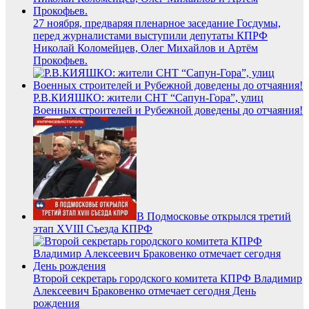
27 ноября, предваряя пленарное заседание Госдумы,
перед журналистами выступили депутаты КПРФ
Николай Коломейцев, Олег Михайлов и Артём
Прокофьев.
Р.В.КИЯШКО: жители СНТ “Сапун-Гора”, улиц
Военных строителей и Рубежной доведены до отчаяния!
В Подмосковье открылся третий
этап XVIII Съезда КПРФ
Второй секретарь городского комитета КПРФ Владимир
Алексеевич Браковенко отмечает сегодня День
рождения