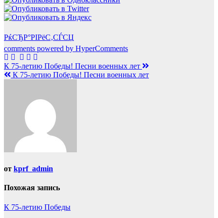
РќСЂР°РІРёС‚СЃСЏ
comments powered by HyperComments
Навигация
К 75-летию Победы! Песни военных лет
К 75-летию Победы! Песни военных лет
по
записям
от
kprf_admin
Похожая запись
К 75-летию Победы