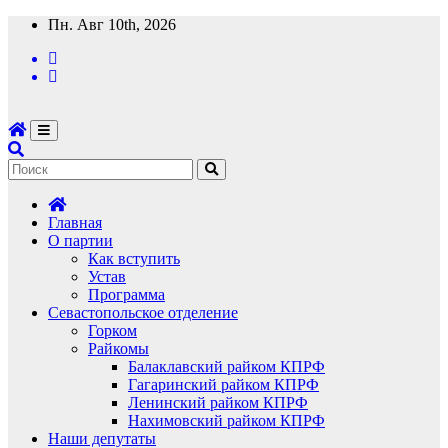
Перейти
Пн. Авг 10th, 2026
к
содержимому
Главная
О партии
Как вступить
Устав
Программа
Севастопольское отделение
Горком
Райкомы
Балаклавский райком КПРФ
Гагаринский райком КПРФ
Ленинский райком КПРФ
Нахимовский райком КПРФ
Наши депутаты