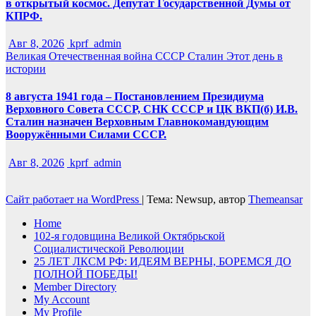
в открытый космос. Депутат Государственной Думы от
КПРФ.
Авг 8, 2026
kprf_admin
Великая Отечественная война
СССР
Сталин
Этот день в
истории
8 августа 1941 года – Постановлением Президиума
Верховного Совета СССР, СНК СССР и ЦК ВКП(б) И.В.
Сталин назначен Верховным Главнокомандующим
Вооружёнными Силами СССР.
Авг 8, 2026
kprf_admin
Сайт работает на WordPress
|
Тема: Newsup, автор
Themeansar
Home
102-я годовщина Великой Октябрьской
Социалистической Революции
25 ЛЕТ ЛКСМ РФ: ИДЕЯМ ВЕРНЫ, БОРЕМСЯ ДО
ПОЛНОЙ ПОБЕДЫ!
Member Directory
My Account
My Profile