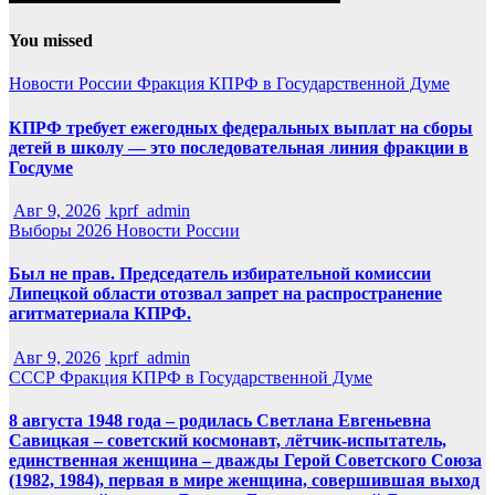
You missed
Новости России
Фракция КПРФ в Государственной Думе
КПРФ требует ежегодных федеральных выплат на сборы
детей в школу — это последовательная линия фракции в
Госдуме
Авг 9, 2026
kprf_admin
Выборы 2026
Новости России
Был не прав. Председатель избирательной комиссии
Липецкой области отозвал запрет на распространение
агитматериала КПРФ.
Авг 9, 2026
kprf_admin
СССР
Фракция КПРФ в Государственной Думе
8 августа 1948 года – родилась Светлана Евгеньевна
Савицкая – советский космонавт, лётчик-испытатель,
единственная женщина – дважды Герой Советского Союза
(1982, 1984), первая в мире женщина, совершившая выход