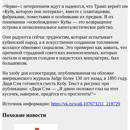
«Черви» с нетерпением ждут и надеются, что Трамп вернёт им
«Кубу, которую они потеряли», вместе с плантациями,
фабриками, поместьями и особняками их предков. В их
понимании «освобождение» Кубы — это возвращение
острова в неоколониальное капиталистическое рабство.
Они радуются сейчас трудностям, которые испытывает
кубинский народ, а в искусственно созданном топливном
коллапсе обвиняют социализм. Это примерно как заявить, что
причиной страданий советских военнопленных, которых
пытали и морили голодом в нацистских концлагерях, был
большевизм.
На злобу дня иллюстрация, опубликованная на обложке
американского журнала Judge более 130 лет назад, в 1895 году.
Дядя Сэм готовится съесть Кубу. Текст к рисунку при
публикации: «Дядя Сэм — „Я давно положил глаз на этот
кусочек, наверное, придётся его проглотить!“»
Источник информации:
https://vk.ru/wall-107673211_218729
Похожие новости