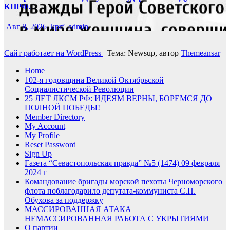
КПРФ.
Авг 8, 2026
kprf_admin
Сайт работает на WordPress
|
Тема: Newsup, автор
Themeansar
Home
102-я годовщина Великой Октябрьской
Социалистической Революции
25 ЛЕТ ЛКСМ РФ: ИДЕЯМ ВЕРНЫ, БОРЕМСЯ ДО
ПОЛНОЙ ПОБЕДЫ!
Member Directory
My Account
My Profile
Reset Password
Sign Up
Газета “Севастопольская правда” №5 (1474) 09 февраля
2024 г
Командование бригады морской пехоты Черноморского
флота поблагодарило депутата-коммуниста С.П.
Обухова за поддержку
МАССИРОВАННАЯ АТАКА —
НЕМАССИРОВАННАЯ РАБОТА С УКРЫТИЯМИ
О партии