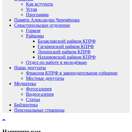
Как вступить
Устав
Программа
Памяти Александра Черемёнова
Севастопольское отделение
Горком
Райкомы
Балаклавский райком КПРФ
Гагаринский райком КПРФ
Ленинский райком КПРФ
Нахимовский райком КПРФ
Отдел по работе в молодёжью
Наши депутаты
Фракция КПРФ в законодательном собрании
Местные депутаты
Медиатека
Фотогалерея
Видеогалерея
Статьи
Библиотека
Персональные страницы
Напишите нам