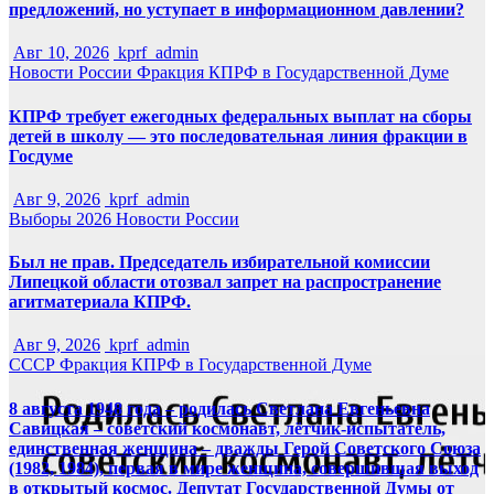
предложений, но уступает в информационном давлении?
Авг 10, 2026
kprf_admin
Новости России
Фракция КПРФ в Государственной Думе
КПРФ требует ежегодных федеральных выплат на сборы
детей в школу — это последовательная линия фракции в
Госдуме
Авг 9, 2026
kprf_admin
Выборы 2026
Новости России
Был не прав. Председатель избирательной комиссии
Липецкой области отозвал запрет на распространение
агитматериала КПРФ.
Авг 9, 2026
kprf_admin
СССР
Фракция КПРФ в Государственной Думе
8 августа 1948 года – родилась Светлана Евгеньевна
Савицкая – советский космонавт, лётчик-испытатель,
единственная женщина – дважды Герой Советского Союза
(1982, 1984), первая в мире женщина, совершившая выход
в открытый космос. Депутат Государственной Думы от