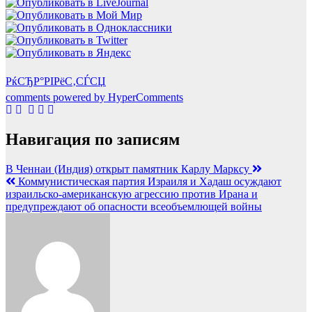
РќСЂР°РІРёС‚СЃСЏ
comments powered by HyperComments
Навигация по записям
В Ченнаи (Индия) открыт памятник Карлу Марксу
Коммунистическая партия Израиля и Хадаш осуждают
израильско-американскую агрессию против Ирана и
предупреждают об опасности всеобъемлющей войны