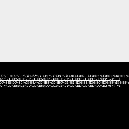
0%B5%D1%80%D0%BE%D0%B9-%D0%BA%D0%BE%D0%BC%D1%81%D0%BE%D0%BC%D0%BE%D0%BB
%A7%D0%B5%D1%80%D0%B5%D0%BC%D1%91%D0%BD%D0%BE%D0%B2.mp4?_=1
0%B5%D1%80%D0%BE%D0%B9-%D0%BA%D0%BE%D0%BC%D1%81%D0%BE%D0%BC%D0%BE%D0%BB
%A7%D0%B5%D1%80%D0%B5%D0%BC%D1%91%D0%BD%D0%BE%D0%B2.mp4?_=1