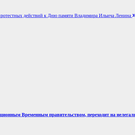
протестных действий к Дню памяти Владимира Ильича Ленина
ционным Временным правительством, переходит на нелегально