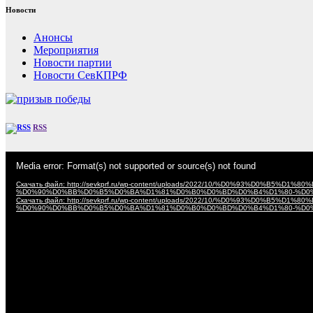
Новости
Анонсы
Мероприятия
Новости партии
Новости СевКПРФ
RSS
Видеоплеер
Media error: Format(s) not supported or source(s) not found
Скачать файл: http://sevkprf.ru/wp-content/uploads/2022/10/%D0%93%D
%D0%90%D0%BB%D0%B5%D0%BA%D1%81%D0%B0%D0%BD%D0%B4%D1%80-%D0
Скачать файл: http://sevkprf.ru/wp-content/uploads/2022/10/%D0%93%D
%D0%90%D0%BB%D0%B5%D0%BA%D1%81%D0%B0%D0%BD%D0%B4%D1%80-%D0