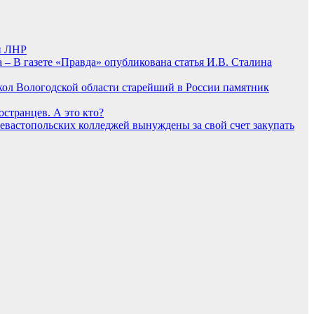
и ЛНР
а – В газете «Правда» опубликована статья И.В. Сталина
кол Вологодской области старейший в России памятник
странцев. А это кто?
евастопольских колледжей вынуждены за свой счет закупать