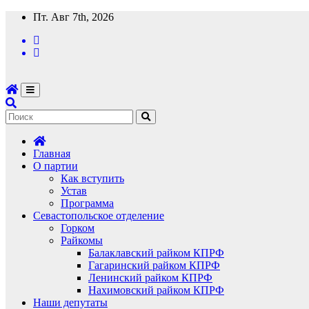
Перейти
Пт. Авг 7th, 2026
к
содержимому
Главная
О партии
Как вступить
Устав
Программа
Севастопольское отделение
Горком
Райкомы
Балаклавский райком КПРФ
Гагаринский райком КПРФ
Ленинский райком КПРФ
Нахимовский райком КПРФ
Наши депутаты