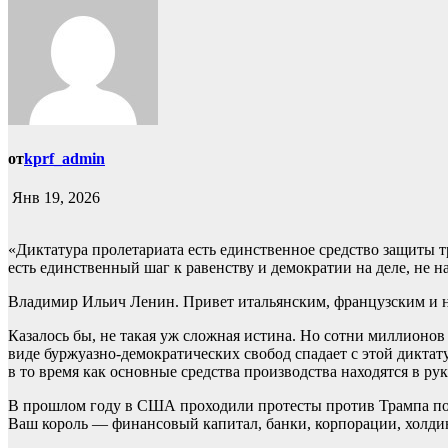
от
kprf_admin
Янв 19, 2026
«Диктатура пролетариата есть единственное средство защиты т
есть единственный шаг к равенству и демократии на деле, не на
Владимир Ильич Ленин. Привет итальянским, французским и н
Казалось бы, не такая уж сложная истина. Но сотни миллионо
виде буржуазно-демократических свобод спадает с этой диктату
в то время как основные средства производства находятся в р
В прошлом году в США проходили протесты против Трампа под
Ваш король — финансовый капитал, банки, корпорации, холдин