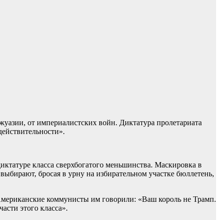
ржуазии, от империалистских войн. Диктатура пролетариата
 действительности».
диктатуре класса сверхбогатого меньшинства. Маскировка в
м выбирают, бросая в урну на избирательном участке бюллетень,
Американские коммунисты им говорили: «Ваш король не Трамп.
асти этого класса».