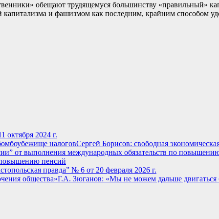
обственники» обещают трудящемуся большинству «правильный» к
й капитализма и фашизмом как последним, крайним способом уде
1 октября 2024 г.
Сергей Борисов: свободная экономическа
о повышению пенсий
стопольская правда” № 6 от 20 февраля 2026 г.
Г.А. Зюганов: «Мы не можем дальше двигаться 