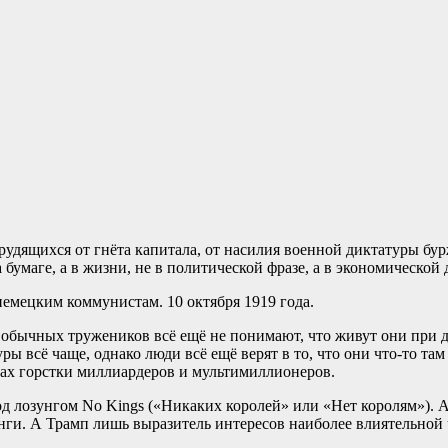
рудящихся от гнёта капитала, от насилия военной диктатуры бу
 бумаге, а в жизни, не в политической фразе, а в экономической
емецким коммунистам. 10 октября 1919 года.
в обычных тружеников всё ещё не понимают, что живут они при 
ры всё чаще, однако люди всё ещё верят в то, что они что-то та
уках горстки миллиардеров и мультимиллионеров.
 лозунгом No Kings («Никаких королей» или «Нет королям»). 
ги. А Трамп лишь выразитель интересов наиболее влиятельной ч