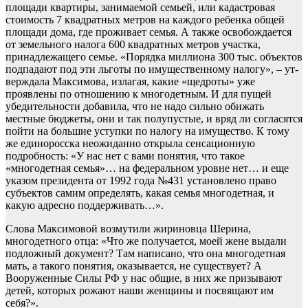
площади квартиры, занимаемой семьей, или кадастровая
стоимость 7 квадратных метров на каждого ребенка общей
площади дома, где проживает семья. А также освобождается
от земельного налога 600 квадратных метров участка,
принадлежащего семье. «Порядка миллиона 300 тыс. объектов
подпадают под эти льготы по имущественному налогу», – ут­
верждала Максимова, излагая, какие «щедроты» уже
проявлены по отношению к многодетным. И для пущей
убедительности добавила, что не надо сильно обижать
местные бюджеты, они и так полупустые, и вряд ли согласятся
пойти на большие уступки по налогу на имущество. К тому
же единоросска неожиданно открыла сенсационную
подробность: «У нас нет с вами понятия, что такое
«многодетная семья»… на федеральном уровне нет… и еще
указом президента от 1992 года №431 установлено право
субъектов самим определять, какая семья многодетная, и
какую адресно поддерживать…».
Слова Максимовой возмутили жириновца Шерина,
многодетного отца: «Что же получается, моей жене выдали
подложный документ? Там написано, что она многодетная
мать, а такого понятия, оказывается, не существует? А
Вооруженные Силы РФ у нас общие, в них же призывают
детей, которых рожают наши женщины и посвящают им
себя?».