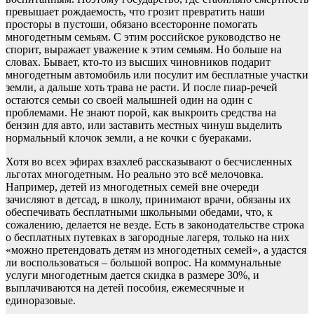
превышает рождаемость, что грозит превратить наши
просторы в пустоши, обязано всесторонне помогать
многодетным семьям. С этим российское руководство не
спорит, выражает уважение к этим семьям. Но больше на
словах. Бывает, кто-то из высших чиновников подарит
многодетным автомобиль или посулит им бесплатные участки
земли, а дальше хоть трава не расти. И после пиар-речей
остаются семьи со своей малышней один на один с
проблемами. Не знают порой, как выкроить средства на
бензин для авто, или заставить местных чинуш выделить
нормальный клочок земли, а не кочки с буераками.
Хотя во всех эфирах взахлеб рассказывают о бесчисленных
льготах многодетным. Но реально это всё мелочовка.
Например, детей из многодетных семей вне очереди
зачисляют в детсад, в школу, принимают врачи, обязаны их
обеспечивать бесплатными школьными обедами, что, к
сожалению, делается не везде. Есть в законодательстве строка
о бесплатных путевках в загородные лагеря, только на них
«можно претендовать детям из многодетных семей», а удастся
ли воспользоваться – большой вопрос. На коммунальные
услуги многодетным дается скидка в размере 30%, и
выплачиваются на детей пособия, ежемесячные и
единоразовые.