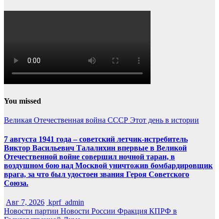
You missed
Великая Отечественная война
СССР
Этот день в истории
7 августа 1941 года – советский летчик-истребитель
Виктор Васильевич Талалихин впервые в Великой
Отечественной войне совершил ночной таран, в
воздушном бою над Москвой уничтожив бомбардировщик
врага, за что был удостоен звания Героя Советского
Союза.
Авг 7, 2026
kprf_admin
Новости партии
Новости России
Фракция КПРФ в