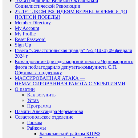
102-я годовщина Великой Октябрьской
Социалистической Революции
25 ЛЕТ ЛКСМ РФ: ИДЕЯМ ВЕРНЫ, БОРЕМСЯ ДО
ПОЛНОЙ ПОБЕДЫ!
Member Directory
My Account
My Profile
Reset Password
Sign Up
Газета “Севастопольская правда” №5 (1474) 09 февраля
2024 г
Командование бригады морской пехоты Черноморского
флота поблагодарило депутата-коммуниста С.П.
Обухова за поддержку
МАССИРОВАННАЯ АТАКА —
НЕМАССИРОВАННАЯ РАБОТА С УКРЫТИЯМИ
О партии
Как вступить
Устав
Программа
Памяти Александра Черемёнова
Севастопольское отделение
Горком
Райкомы
Балаклавский райком КПРФ