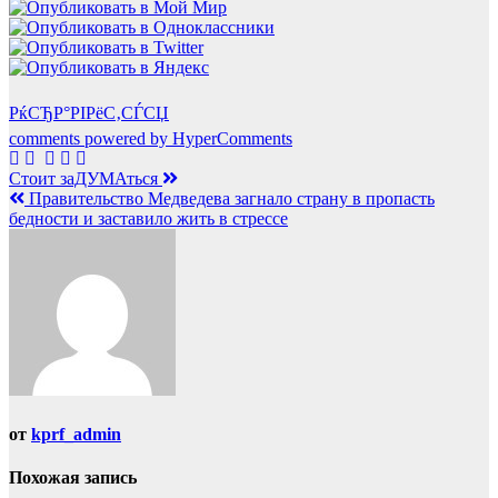
РќСЂР°РІРёС‚СЃСЏ
comments powered by HyperComments
Навигация
Стоит заДУМАться
Правительство Медведева загнало страну в пропасть
по
бедности и заставило жить в стрессе
записям
от
kprf_admin
Похожая запись