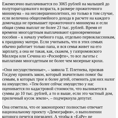
Ежемесячно выплачивается по 3065 рублей на малышей до
полуторагодовалого возраста, в размере прожиточного
минимума – на несовершеннолетних, но только в том случае,
если величина общесемейного дохода в расчете на каждого
домочадца не превышает прожиточного минимума и если
общая сумма выплат не более 23 тыс. рублей. Время от
времени многодетным выплачивают единовременные
пособия – к началу учебного года, отдельно первоклассникам,
к празднику матери. Если учитывать, что в этих семьях
обычно работает только папа, и вся семья живет на его
зарплату, а она не такая, как, скажем, у газпромовского
Миллера или Сечина из «Роснефти», то все льготы с
выплатами многодетным не более чем мизерные крохи.
«Они несущественные», – заявила Т. Плетнева, призвав
Госдуму принять закон, который значительно помог бы
семьям, в которых трое и более детей, отменить для них налог
на имущество. «Тем более сейчас имущество у нас
оценивается по кадастровой стоимости, что выливается в
суммы до 10 тыс. рублей, а то и выше, если это частный дом,
приличный кусок земли», – подчеркнула депутат.
Она отметила, что ее законопроект полностью отвечает
национальному проекту «Демография», о выполнении
которого печется президент. А чтобы в «ЕдРе» не