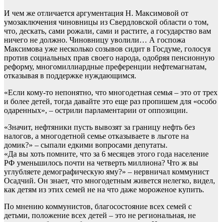
И чем же отличается аргументация Н. Максимовой от
умозаключения чиновницы из Свердловской области о том,
что, дескать, сами рожали, сами и растите, а государство вам
ничего не должно. Чиновницу уволили… А госпожа
Максимова уже несколько созывов сидит в Госдуме, голосуя
против социальных прав своего народа, одобряя пенсионную
реформу, многомиллиардные преференции нефтемагнатам,
отказывая в поддержке нуждающимся.
«Если кому-то непонятно, что многодетная семья – это от трех
и более детей, тогда давайте это еще раз пропишем для «особо
одаренных», – острили парламентарии от оппозиции.
«Значит, нефтяники пусть вывозят за границу нефть без
налогов, а многодетной семье отказываете в льготе на
домик?» – сыпали едкими вопросами депутаты.
«Да вы хоть помните, что за 6 месяцев этого года население
РФ уменьшилось почти на четверть миллиона? Что ж вы
углубляете демографическую яму?» – нервничал коммунист
Осадчий. Он знает, что многодетным живется нелегко, видел,
как детям из этих семей не на что даже мороженое купить.
По мнению коммунистов, благосостояние всех семей с
детьми, положение всех детей – это не региональная, не