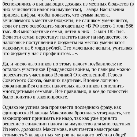
беспокоились о выпадающих доходах из местных бюджетов (в
них зачисляется налог на имущество), Тамара Васильевна
привела цифры, чтобы показать, что сумма налога,
зачисляемого в местные бюджеты, не слишком уменьшится,
если от него освободить многодетных: «В РФ всего 1 млн 566
тыс. 863 многодетные семьи, детей в них – 5 млн 185 тыс.
Если эти семьи перестанут платить налог на имущество, то
налоговые поступления в бюджеты на местах уменьшатся
максимум на 6 млрд рублей. Это маленькие деньги, учитывая,
что бюджет у нас с профицитом…».
Да, и число льготников по этому налогу поубавилось: не
осталось участников Гражданской войны, по пальцам можно
пересчитать участников Великой Отечественной, Героев
Советского Союза, бывших партизан. Вполне логично
сократившийся список налоговых льготников пополнить
многодетными семьями. Всё правильно, и всё до тонкостей
было понятно в законопроекте.
Однако не успела она произнести последнюю фразу, как
единоросска Надежда Максимова бросилась утверждать, что
законопроект принимать не надо, так как уже принято
решение о снижении налога на имущество для многодетных.
Из него, доложила Максимова, вычитается кадастровая
стоимость 5 квадратных метров на каждого ребенка общей