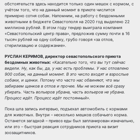
обстоятельств здесь находится только один мешок с кормом, с
учётом того, что на данный момент в приюте числится
примерно сотня собак. Напомним, на работу с бездомными
животными в бюджете Севастополя на 2020 год выделено 22
миллиона рублей. В этом году тендер выиграла компания
«Севастопольский центр права», предложив сумму почти в 16
тысяч рублей на одну собаку, грубо говоря «за отлов,
стерилизацию и содержание».
РУСЛАН КЕРИМОВ, директор севастопольского приюта
бездомных животных:
«Касательно того, что вы тут сейчас
видели. Ну, как бы, да, у нас есть проблемы. У нас отловлено
900 собак, на данный момент. В это число входят и взрослые
собаки, и щенки. Потому что часто нас обвиняют, что мы
забираем щенков в отлов и прочее. Мы не можем всё сразу
убирать. Часть вольеров убрана, часть вольеров не убрана.
Процесс идёт. Процесс идёт постоянный».
Пока шла запись интервью, подъехал автомобиль с кормами
для животных. Внутри – несколько мешков собачьего корма.
Останется загадкой – привоз еды был запланирован изначально,
или это – быстрая реакция сотрудников приюта на визит
зоозащитников.