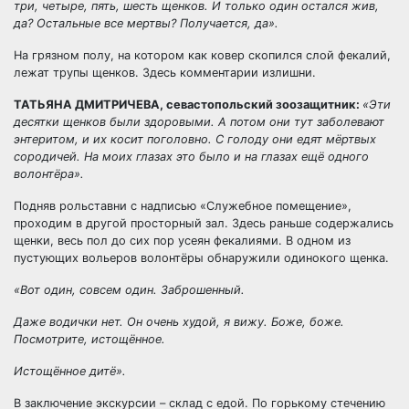
три, четыре, пять, шесть щенков. И только один остался жив,
да? Остальные все мертвы? Получается, да».
На грязном полу, на котором как ковер скопился слой фекалий,
лежат трупы щенков. Здесь комментарии излишни.
ТАТЬЯНА ДМИТРИЧЕВА, севастопольский зоозащитник:
«Эти
десятки щенков были здоровыми. А потом они тут заболевают
энтеритом, и их косит поголовно. С голоду они едят мёртвых
сородичей. На моих глазах это было и на глазах ещё одного
волонтёра».
Подняв рольставни с надписью «Служебное помещение»,
проходим в другой просторный зал. Здесь раньше содержались
щенки, весь пол до сих пор усеян фекалиями. В одном из
пустующих вольеров волонтёры обнаружили одинокого щенка.
«Вот один, совсем один. Заброшенный.
Даже водички нет. Он очень худой, я вижу. Боже, боже.
Посмотрите, истощённое.
Истощённое дитё».
В заключение экскурсии – склад с едой. По горькому стечению