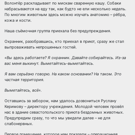
Волонтёр раскладывает по мискам сваренную кашу. Собаки
набрасываются на еду так, как будто не ели несколько недель.
По многим животным здесь можно изучать анатомию – рёбра,
кожа и кости.
Наша съёмочная группа приехала без предупреждения.
Охранник, разобравшись, кто приехал в приют, сразу же стал
выпроваживать непрошенных гостей.
«Вы здесь работаете? Я охранник. Давайте собирайтесь. Из-за
вас меня выкинут. Выметайтесь-выметайтесь.
Я вам серьёзно говорю. На каком основании? На таком. Это
частная территория.
Выметайтесь, всё».
Оставшись за забором, нам удалось дозвониться Руслану
Керимову – директору учреждения. Молодой человек провёл
нас в здание севастопольского приюта бездомных животных.
Предупредим сразу, то что мы увидели далее – не для
слабонервных.
Первое помещение, которое нам показали – операционная.