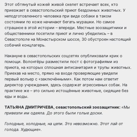
Этот обтянутый кожей живой скелет встречает всех, кто
приезжает в севастопольский приют бездомных животных. У
неподготовленного человека при виде собаки в таком
состоянии по коже начинают бегать мурашки. Но самое
страшное в этой истории – впереди. Местные зоозащитники и
общественники посетили приют и лично убедились – в
Севастополе на Монастырском шоссе, 30 обустроен настоящий
собачий концлагерь.
Накануне в севастопольских соцсетях опубликовали крик о
помощи. Волонтёры разместили пост с фотографиями из
приюта, на которых сплошная антисанитария и трупы животных.
Приехав на место, прямо на входе проверяющие увидели
первый вольер с «заключёнными». Как потом нам ответит
директор учреждения, здесь содержат агрессивных собак. На
практике же – это сильно истощённые животные, сидящие без
еды и воды.
ТАТЬЯНА ДМИТРИЧЕВА, севастопольский зоозащитник:
«Мы
привезли им одеяла. До этого были голые доски.
Голодные, холодные, на цепи. Это невозможно. Этот лай от
голода. Худющие».