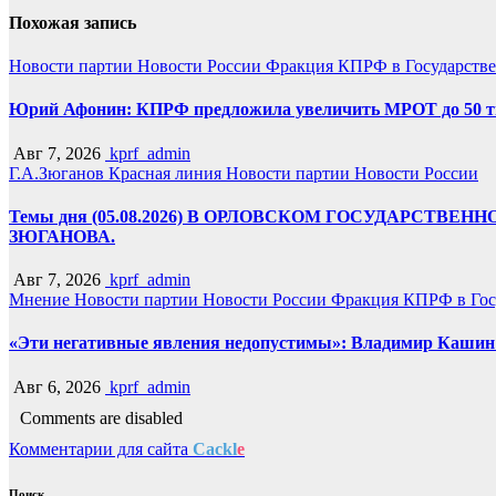
Похожая запись
Новости партии
Новости России
Фракция КПРФ в Государств
Юрий Афонин: КПРФ предложила увеличить МРОТ до 50 т
Авг 7, 2026
kprf_admin
Г.А.Зюганов
Красная линия
Новости партии
Новости России
Темы дня (05.08.2026) В ОРЛОВСКОМ ГОСУДАРС
ЗЮГАНОВА.
Авг 7, 2026
kprf_admin
Мнение
Новости партии
Новости России
Фракция КПРФ в Гос
«Эти негативные явления недопустимы»: Владимир Кашин р
Авг 6, 2026
kprf_admin
Comments are disabled
Комментарии для сайта
Cackl
e
Поиск