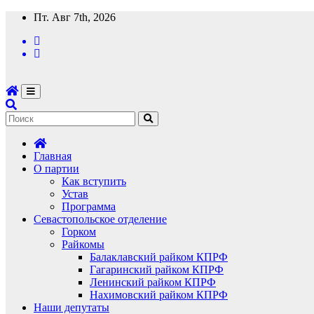
Перейти
Пт. Авг 7th, 2026
к
содержимому
Главная
О партии
Как вступить
Устав
Программа
Севастопольское отделение
Горком
Райкомы
Балаклавский райком КПРФ
Гагаринский райком КПРФ
Ленинский райком КПРФ
Нахимовский райком КПРФ
Наши депутаты