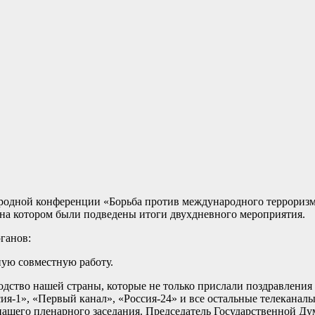
родной конференции «Борьба против международного терроризма,
, на котором были подведены итоги двухдневного мероприятия.
ганов:
ную совместную работу.
одство нашей страны, которые не только прислали поздравления
ссия-1», «Первый канал», «Россия-24» и все остальные телекана
я нашего пленарного заседания. Председатель Государственной 