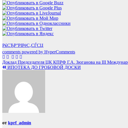
РќСЂР°РІРёС‚СЃСЏ
comments powered by HyperComments
Навигация
Доклад Председателя ЦК КПРФ Г.А. Зюганова на III Междунар
ИПОТЕКА ДО ГРОБОВОЙ ДОСКИ
по
записям
от
kprf_admin