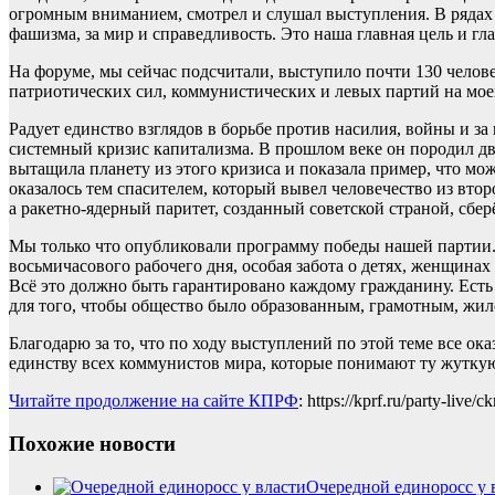
огромным вниманием, смотрел и слушал выступления. В рядах у
фашизма, за мир и справедливость. Это наша главная цель и гла
На форуме, мы сейчас подсчитали, выступило почти 130 челове
патриотических сил, коммунистических и левых партий на моей
Радует единство взглядов в борьбе против насилия, войны и за
системный кризис капитализма. В прошлом веке он породил д
вытащила планету из этого кризиса и показала пример, что мож
оказалось тем спасителем, который вывел человечество из вто
а ракетно-ядерный паритет, созданный советской страной, сбер
Мы только что опубликовали программу победы нашей партии. 
восьмичасового рабочего дня, особая забота о детях, женщинах
Всё это должно быть гарантировано каждому гражданину. Ест
для того, чтобы общество было образованным, грамотным, жил
Благодарю за то, что по ходу выступлений по этой теме все 
единству всех коммунистов мира, которые понимают ту жуткую
Читайте продолжение на сайте КПРФ
: https://kprf.ru/party-live
Похожие новости
Очередной единоросс у 