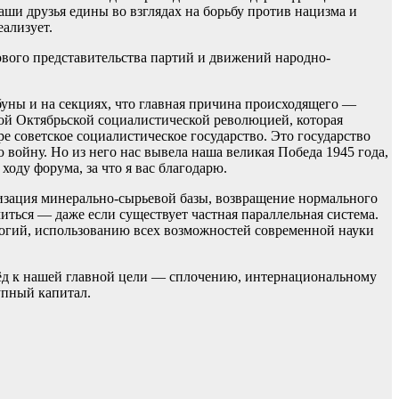
ши друзья едины во взглядах на борьбу против нацизма и
еализует.
сового представительства партий и движений народно-
ибуны и на секциях, что главная причина происходящего —
ой Октябрьской социалистической революцией, которая
ре советское социалистическое государство. Это государство
 войну. Но из него нас вывела наша великая Победа 1945 года,
ходу форума, за что я вас благодарю.
изация минерально-сырьевой базы, возвращение нормального
читься — даже если существует частная параллельная система.
логий, использованию всех возможностей современной науки
ерёд к нашей главной цели — сплочению, интернациональному
упный капитал.