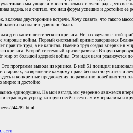
частников мы увидели много знакомых и очень рады, что все на
вная задача, и я считаю, что наш форум успешно и достойно её р
к, включая двусторонние встречи. Хочу сказать, что такого мас
 памяти на планете давно не было.
 выход из капиталистического кризиса. Не раз звучало с этой тр
ве мировые войны. Первый системный кризис завершился Велик
ет править труд, а не капитал. Именно труд создал впервые в ми
рого кризиса. Второй системный кризис развязал Вторую мировую
ёг мир от большой ядерной войны. Эта идея нами реализуется по 
Это программа вывода из кризиса. В ней 51 позиция: национал
 и стариках, возвращение каждому права бесплатно учиться и ле
ь здесь и конкретные предложения по развитию новейших техно
о мирно и достойно.
оказались единодушны. На мой взгляд, мы уверенно движемся вп
 и страшную угрозу, которую несёт всем нам империализм и кр
/cknews/244282.html
власти