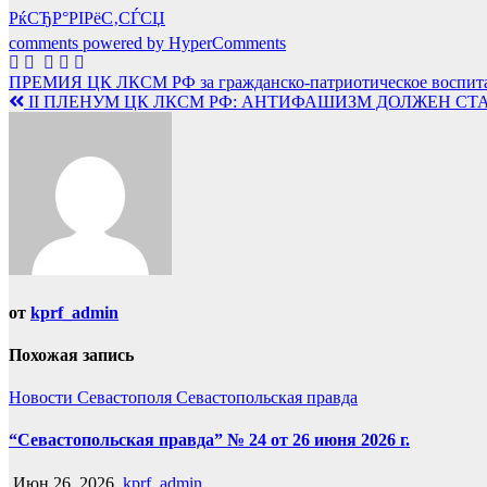
РќСЂР°РІРёС‚СЃСЏ
comments powered by HyperComments
Навигация
ПРЕМИЯ ЦК ЛКСМ РФ за гражданско-патриотическое воспит
II ПЛЕНУМ ЦК ЛКСМ РФ: АНТИФАШИЗМ ДОЛЖЕН СТ
по
записям
от
kprf_admin
Похожая запись
Новости Севастополя
Севастопольская правда
“Севастопольская правда” № 24 от 26 июня 2026 г.
Июн 26, 2026
kprf_admin