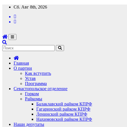
Перейти
Сб. Авг 8th, 2026
к
содержимому
Главная
О партии
Как вступить
Устав
Программа
Севастопольское отделение
Горком
Райкомы
Балаклавский райком КПРФ
Гагаринский райком КПРФ
Ленинский райком КПРФ
Нахимовский райком КПРФ
Наши депутаты