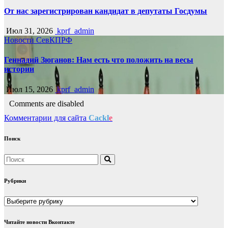
От нас зарегистрирован кандидат в депутаты Госдумы
Июл 31, 2026
kprf_admin
Новости СевКПРФ
Геннадий Зюганов: Нам есть что положить на весы
истории
Июл 15, 2026
kprf_admin
Comments are disabled
Комментарии для сайта
Cackl
e
Поиск
Рубрики
Рубрики
Читайте новости Вконтакте