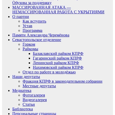
Обухова за поддержку
МАССИРОВАННАЯ АТАКА —
НЕМАССИРОВАННАЯ РАБОТА С УКРЫТИЯМИ
О партии
Как вступить
Устав
Программа
Памяти Александра Черемёнова
Севастопольское отделение
Горком
Райкомы
Балаклавский райком КПРФ
Гагаринский райком КПРФ
Ленинский райком КПРФ
Нахимовский райком КПРФ
Отдел по работе в молодёжью
Наши депутаты
Фракция КПРФ в законодательном собрании
Местные депутаты
Медиатека
Фотогалерея
Видеогалерея
Статьи
Библиотека
Персональные страницы