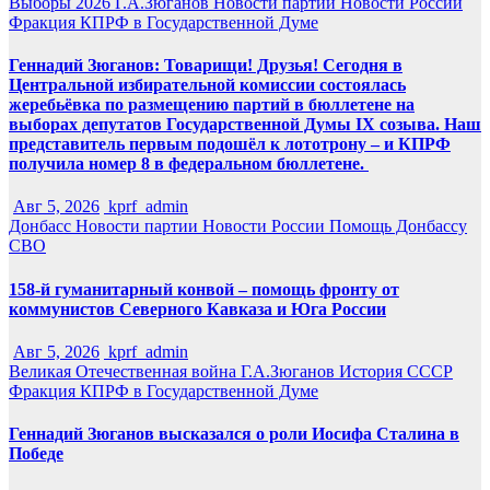
Выборы 2026
Г.А.Зюганов
Новости партии
Новости России
Фракция КПРФ в Государственной Думе
Геннадий Зюганов: Товарищи! Друзья! Сегодня в
Центральной избирательной комиссии состоялась
жеребьёвка по размещению партий в бюллетене на
выборах депутатов Государственной Думы IX созыва. Наш
представитель первым подошёл к лототрону – и КПРФ
получила номер 8 в федеральном бюллетене.
Авг 5, 2026
kprf_admin
Донбасс
Новости партии
Новости России
Помощь Донбассу
СВО
158-й гуманитарный конвой – помощь фронту от
коммунистов Северного Кавказа и Юга России
Авг 5, 2026
kprf_admin
Великая Отечественная война
Г.А.Зюганов
История СССР
Фракция КПРФ в Государственной Думе
Геннадий Зюганов высказался о роли Иосифа Сталина в
Победе