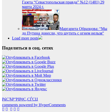
Газета “Севастопольская правда” №12 (1481) 29
марта 2024 г.
Маргарита Образцова: “Мы
до Путина донесли, что шутить с огнем нельзя”
Load more posts
Поделиться в соц. сетях
РќСЂР°РІРёС‚СЃСЏ
comments powered by HyperComments