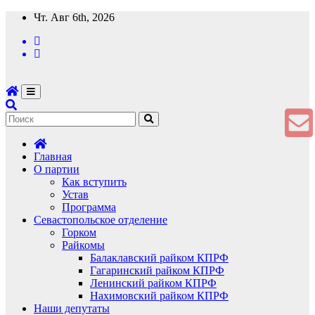
Перейти
Чт. Авг 6th, 2026
к
содержимому
Главная
О партии
Как вступить
Устав
Программа
Севастопольское отделение
Горком
Райкомы
Балаклавский райком КПРФ
Гагаринский райком КПРФ
Ленинский райком КПРФ
Нахимовский райком КПРФ
Наши депутаты