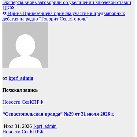
Навигация
Эксперты вновь заговорили об увеличении ключевой ставки
ЦБ
по
Ирина Привезенцева приняла участие в предвыборных
записям
дебатах на радио “Говорит Севастополь”
от
kprf_admin
Похожая запись
Новости СевКПРФ
“Севастопольская правда” №29 от 31 июля 2026 г.
Июл 31, 2026
kprf_admin
Новости СевКПРФ