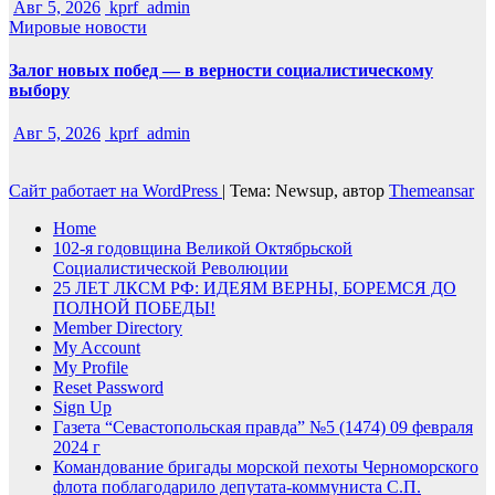
Авг 5, 2026
kprf_admin
Мировые новости
Залог новых побед — в верности социалистическому
выбору
Авг 5, 2026
kprf_admin
Сайт работает на WordPress
|
Тема: Newsup, автор
Themeansar
Home
102-я годовщина Великой Октябрьской
Социалистической Революции
25 ЛЕТ ЛКСМ РФ: ИДЕЯМ ВЕРНЫ, БОРЕМСЯ ДО
ПОЛНОЙ ПОБЕДЫ!
Member Directory
My Account
My Profile
Reset Password
Sign Up
Газета “Севастопольская правда” №5 (1474) 09 февраля
2024 г
Командование бригады морской пехоты Черноморского
флота поблагодарило депутата-коммуниста С.П.