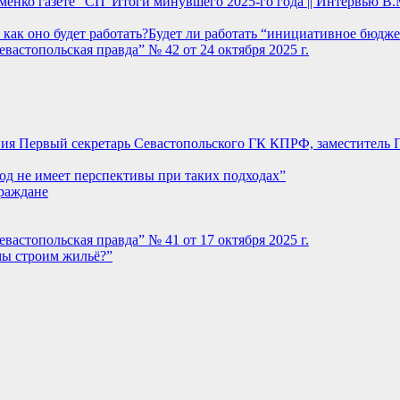
Итоги минувшего 2025-го года || Интервью В.
Будет ли работать “инициативное бюдже
евастопольская правда” № 42 от 24 октября 2025 г.
ния Первый секретарь Севастопольского ГК КПРФ, заместитель 
од не имеет перспективы при таких подходах”
раждане
евастопольская правда” № 41 от 17 октября 2025 г.
мы строим жильё?”