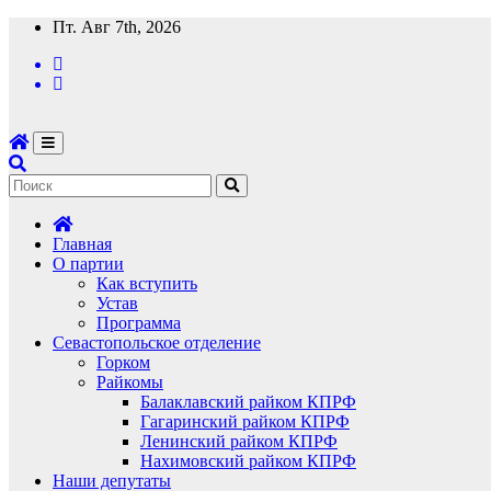
Перейти
Пт. Авг 7th, 2026
к
содержимому
Главная
О партии
Как вступить
Устав
Программа
Севастопольское отделение
Горком
Райкомы
Балаклавский райком КПРФ
Гагаринский райком КПРФ
Ленинский райком КПРФ
Нахимовский райком КПРФ
Наши депутаты