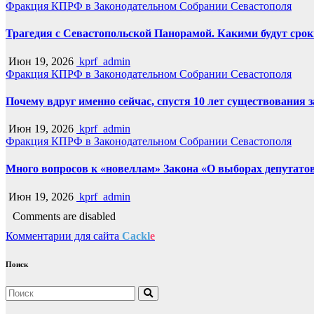
Фракция КПРФ в Законодательном Собрании Севастополя
Трагедия с Севастопольской Панорамой. Какими будут срок
Июн 19, 2026
kprf_admin
Фракция КПРФ в Законодательном Собрании Севастополя
Почему вдруг именно сейчас, спустя 10 лет существования 
Июн 19, 2026
kprf_admin
Фракция КПРФ в Законодательном Собрании Севастополя
Много вопросов к «новеллам» Закона «О выборах депутато
Июн 19, 2026
kprf_admin
Comments are disabled
Комментарии для сайта
Cackl
e
Поиск