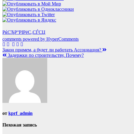
РќСЂР°РІРёС‚СЃСЏ
comments powered by HyperComments
Навигация
Закон примем, а будет ли работать Ассоциация?
Задержки по строительству. Почему?
по
записям
от
kprf_admin
Похожая запись