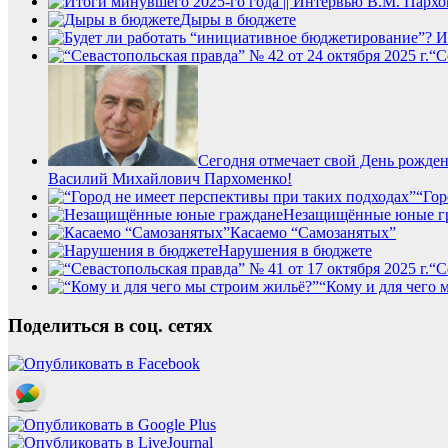
Дыры в бюджете
“С
Сегодня отмечает свой День рожде
Василий Михайлович Пархоменко!
“Гор
Незащищённые юные г
Касаемо “Самозанятых”
Нарушения в бюджете
“С
“Кому и для чего 
Поделиться в соц. сетях