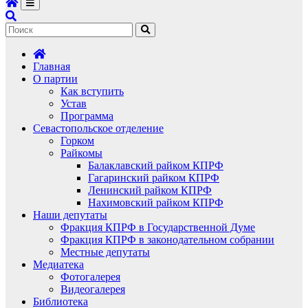
Главная
О партии
Как вступить
Устав
Программа
Севастопольское отделение
Горком
Райкомы
Балаклавский райком КПРФ
Гагаринский райком КПРФ
Ленинский райком КПРФ
Нахимовский райком КПРФ
Наши депутаты
Фракция КПРФ в Государственной Думе
Фракция КПРФ в законодательном собрании
Местные депутаты
Медиатека
Фотогалерея
Видеогалерея
Библиотека