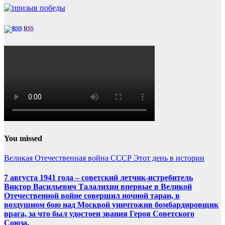
RSS
You missed
Великая Отечественная война
СССР
Этот день в истории
7 августа 1941 года – советский летчик-истребитель
Виктор Васильевич Талалихин впервые в Великой
Отечественной войне совершил ночной таран, в
воздушном бою над Москвой уничтожив бомбардировщик
врага, за что был удостоен звания Героя Советского
Союза.