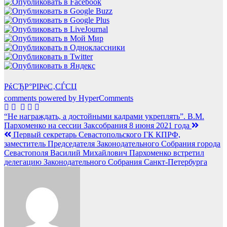
РќСЂР°РІРёС‚СЃСЏ
comments powered by HyperComments
Навигация
“Не награждать, а достойными кадрами укреплять”. В.М.
Пархоменко на сессии Заксобрания 8 июня 2021 года
по
Первый секретарь Севастопольского ГК КПРФ,
записям
заместитель Председателя Законодательного Собрания города
Севастополя Василий Михайлович Пархоменко встретил
делегацию Законодательного Собрания Санкт-Петербурга