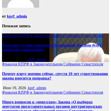
от
kprf_admin
Похожая запись
Фракция КПРФ в Законодательном Собрании Севастополя
Трагедия с Севастопольской Панорамой. Какими будут
сроки восстановления?
Июн 19, 2026
kprf_admin
Фракция КПРФ в Законодательном Собрании Севастополя
Почему вдруг именно сейчас, спустя 10 лет существования
закона вносится поправка?
Июн 19, 2026
kprf_admin
Фракция КПРФ в Законодательном Собрании Севастополя
Много вопросов к «новеллам» Закона «О выборах
депутатов представительных органов внутригородских
муниципальных образований города Севастополя»