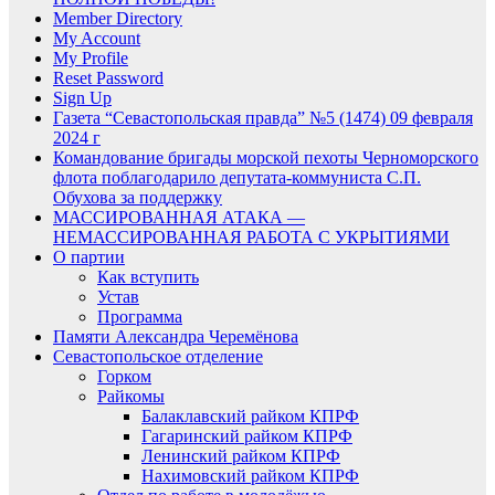
Member Directory
My Account
My Profile
Reset Password
Sign Up
Газета “Севастопольская правда” №5 (1474) 09 февраля
2024 г
Командование бригады морской пехоты Черноморского
флота поблагодарило депутата-коммуниста С.П.
Обухова за поддержку
МАССИРОВАННАЯ АТАКА —
НЕМАССИРОВАННАЯ РАБОТА С УКРЫТИЯМИ
О партии
Как вступить
Устав
Программа
Памяти Александра Черемёнова
Севастопольское отделение
Горком
Райкомы
Балаклавский райком КПРФ
Гагаринский райком КПРФ
Ленинский райком КПРФ
Нахимовский райком КПРФ