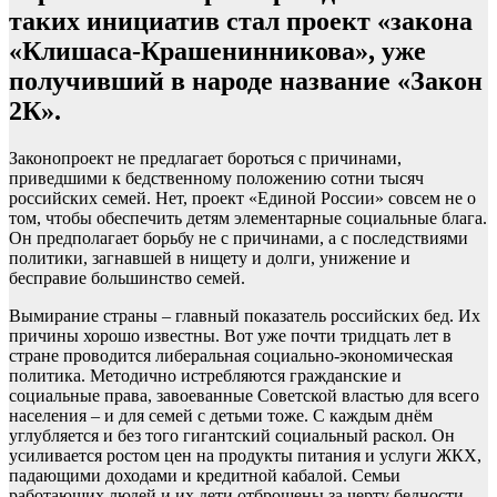
таких инициатив стал проект «закона
«Клишаса-Крашенинникова», уже
получивший в народе название «Закон
2К».
Законопроект не предлагает бороться с причинами,
приведшими к бедственному положению сотни тысяч
российских семей. Нет, проект «Единой России» совсем не о
том, чтобы обеспечить детям элементарные социальные блага.
Он предполагает борьбу не с причинами, а с последствиями
политики, загнавшей в нищету и долги, унижение и
бесправие большинство семей.
Вымирание страны – главный показатель российских бед. Их
причины хорошо известны. Вот уже почти тридцать лет в
стране проводится либеральная социально-экономическая
политика. Методично истребляются гражданские и
социальные права, завоеванные Советской властью для всего
населения – и для семей с детьми тоже. С каждым днём
углубляется и без того гигантский социальный раскол. Он
усиливается ростом цен на продукты питания и услуги ЖКХ,
падающими доходами и кредитной кабалой. Семьи
работающих людей и их дети отброшены за черту бедности.