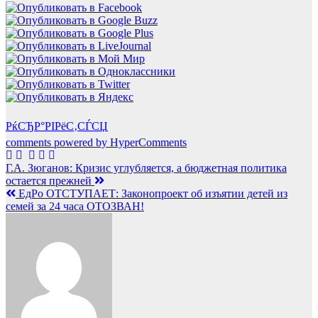
РќСЂР°РІРёС‚СЃСЏ
comments powered by HyperComments
Навигация
Г.А. Зюганов: Кризис углубляется, а бюджетная политика
остается прежней
по
ЕдРо ОТСТУПАЕТ: Законопроект об изъятии детей из
записям
семей за 24 часа ОТОЗВАН!