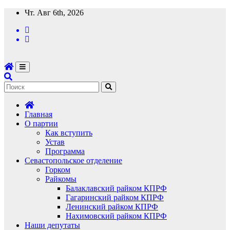
Перейти
Чт. Авг 6th, 2026
к
содержимому
Главная
О партии
Как вступить
Устав
Программа
Севастопольское отделение
Горком
Райкомы
Балаклавский райком КПРФ
Гагаринский райком КПРФ
Ленинский райком КПРФ
Нахимовский райком КПРФ
Наши депутаты