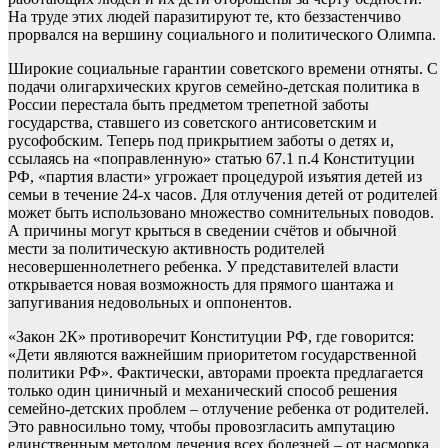
На труде этих людей паразитируют те, кто беззастенчиво
прорвался на вершину социального и политического Олимпа.
Широкие социальные гарантии советского времени отняты. С
подачи олигархических кругов семейно-детская политика в
России перестала быть предметом трепетной заботы
государства, ставшего из советского антисоветским и
русофобским. Теперь под прикрытием заботы о детях и,
ссылаясь на «поправленную» статью 67.1 п.4 Конституции
РФ, «партия власти» угрожает процедурой изъятия детей из
семьи в течение 24-х часов. Для отлучения детей от родителей
может быть использовано множество сомнительных поводов.
А причины могут крыться в сведении счётов и обычной
мести за политическую активность родителей
несовершеннолетнего ребенка. У представителей власти
открывается новая возможность для прямого шантажа и
запугивания недовольных и оппонентов.
«Закон 2К» противоречит Конституции РФ, где говорится:
«Дети являются важнейшим приоритетом государственной
политики РФ». Фактически, авторами проекта предлагается
только один циничный и механический способ решения
семейно-детских проблем – отлучение ребенка от родителей.
Это равносильно тому, чтобы провозгласить ампутацию
единственным методом лечения всех болезней – от насморка