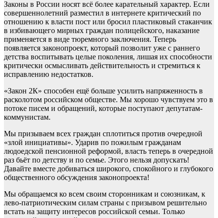
Законы в России носят всё более карательный характер. Если
совершеннолетний разместил в интернете критический по
отношению к власти пост или бросил пластиковый стаканчик
в избивающего мирных граждан полицейского, наказание
применяется в виде тюремного заключения. Теперь
появляется законопроект, который позволит уже с раннего
детства воспитывать целые поколения, лишая их способности
критически осмысливать действительность и стремиться к
исправлению недостатков.
«Закон 2К» способен ещё больше усилить напряженность в
расколотом российском обществе. Мы хорошо чувствуем это в
потоке писем и обращений, которые поступают депутатам-
коммунистам.
Мы призываем всех граждан сплотиться против очередной
«злой инициативы». Ударив по пожилым гражданам
людоедской пенсионной реформой, власть теперь в очередной
раз бьёт по детству и по семье. Этого нельзя допускать!
Давайте вместе добиваться широкого, спокойного и глубокого
общественного обсуждения законопроекта!
Мы обращаемся ко всем своим сторонникам и союзникам, к
лево-патриотическим силам страны с призывом решительно
встать на защиту интересов российской семьи. Только