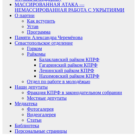
МАССИРОВАННАЯ АТАКА —
НЕМАССИРОВАННАЯ РАБОТА С УКРЫТИЯМИ
О партии
Как вступить
Устав
Программа
Памяти Александра Черемёнова
Севастопольское отделение
Горком
Райкомы
Балаклавский райком КПРФ
Гагаринский райком КПРФ
Ленинский райком КПРФ
Нахимовский райком КПРФ
Отдел по работе в молодёжью
Наши депутаты
Фракция КПРФ в законодательном собрании
Местные депутаты
Медиатека
Фотогалерея
Видеогалерея
Статьи
Библиотека
Персональные страницы