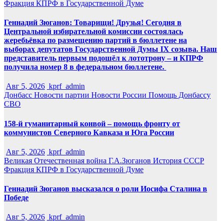
Фракция КПРФ в Государственной Думе
Геннадий Зюганов: Товарищи! Друзья! Сегодня в
Центральной избирательной комиссии состоялась
жеребьёвка по размещению партий в бюллетене на
выборах депутатов Государственной Думы IX созыва. Наш
представитель первым подошёл к лототрону – и КПРФ
получила номер 8 в федеральном бюллетене.
Авг 5, 2026
kprf_admin
Донбасс
Новости партии
Новости России
Помощь Донбассу
СВО
158-й гуманитарный конвой – помощь фронту от
коммунистов Северного Кавказа и Юга России
Авг 5, 2026
kprf_admin
Великая Отечественная война
Г.А.Зюганов
История СССР
Фракция КПРФ в Государственной Думе
Геннадий Зюганов высказался о роли Иосифа Сталина в
Победе
Авг 5, 2026
kprf_admin