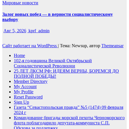
Мировые новости
Залог новых побед — в верности социалистическому
выбору
Авг 5, 2026
kprf_admin
Сайт работает на WordPress
|
Тема: Newsup, автор
Themeansar
Home
102-я годовщина Великой Октябрьской
Социалистической Революции
25 ЛЕТ ЛКСМ РФ: ИДЕЯМ ВЕРНЫ, БОРЕМСЯ ДО
ПОЛНОЙ ПОБЕДЫ!
Member Directory
My Account
My Profile
Reset Password
Sign Up
Газета “Севастопольская правда” №5 (1474) 09 февраля
2024 г
Командование бригады морской пехоты Черноморского
флота поблагодарило депутата-коммуниста С.П.
Обухова за поддержку