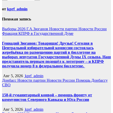
от
kprf_admin
Похожая запись
Выборы 2026
Г.А.Зюганов
Новости партии
Новости России
Фракция КПРФ в Государственной Думе
Геннадий Зюганов: Товарищи! Друзья! Сегодня в
Центральной избирательной комиссии состоялась
жеребьёвка по размещению партий в бюллетене на
выборах депутатов Государственной Думы IX созыва. Наш
представитель первым подошёл к лототрону – и КПРФ
получила номер 8 в федеральном бюллетене.
Авг 5, 2026
kprf_admin
Донбасс
Новости партии
Новости России
Помощь Донбассу
СВО
158-й гуманитарный конвой – помощь фронту от
коммунистов Северного Кавказа и Юга России
Авг 5, 2026
kprf_admin