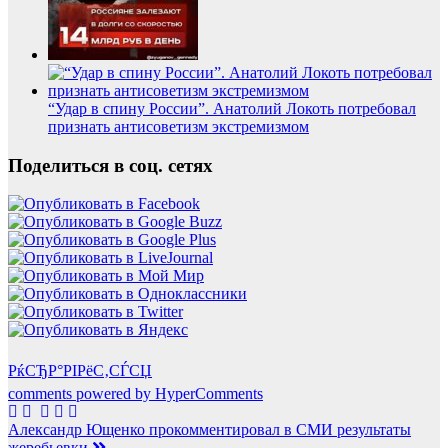
“Удар в спину России”. Анатолий Локоть потребовал
признать антисоветизм экстремизмом
Поделиться в соц. сетях
РќСЂР°РІРёС‚СЃСЏ
comments powered by HyperComments
Навигация
Александр Ющенко прокомментировал в СМИ результаты
жеребьевки