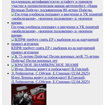
поддержали антифашистскую эстафету и приняли
участие в патриотическом марше-автопробеге «Наша
Великая Победа» посвященном 80-летию Победы.
Госдума одобрила поправку о введении в УК понятий
«мобилизация», «военное положение» и «военное
время»
КПРФ требует снять ЕР с выборов из-за нарушений
правил агитации
К 75-летию
Победы! Песни военных лет
КРАСНОЕ ЗНАМЯ
Идеи Ленина живут и побеждают! В.Горский,
Л.Доброхотов, С.Обухов, Е.Спицын (22.04.2025)