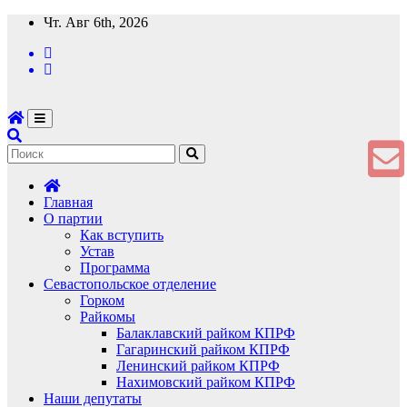
Перейти
Чт. Авг 6th, 2026
к
содержимому
Главная
О партии
Как вступить
Устав
Программа
Севастопольское отделение
Горком
Райкомы
Балаклавский райком КПРФ
Гагаринский райком КПРФ
Ленинский райком КПРФ
Нахимовский райком КПРФ
Наши депутаты