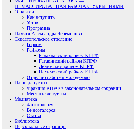
МАССИРОВАННАЯ АТАКА —
НЕМАССИРОВАННАЯ РАБОТА С УКРЫТИЯМИ
О партии
Как вступить
Устав
Программа
Памяти Александра Черемёнова
Севастопольское отделение
Горком
Райкомы
Балаклавский райком КПРФ
Гагаринский райком КПРФ
Ленинский райком КПРФ
Нахимовский райком КПРФ
Отдел по работе в молодёжью
Наши депутаты
Фракция КПРФ в законодательном собрании
Местные депутаты
Медиатека
Фотогалерея
Видеогалерея
Статьи
Библиотека
Персональные страницы