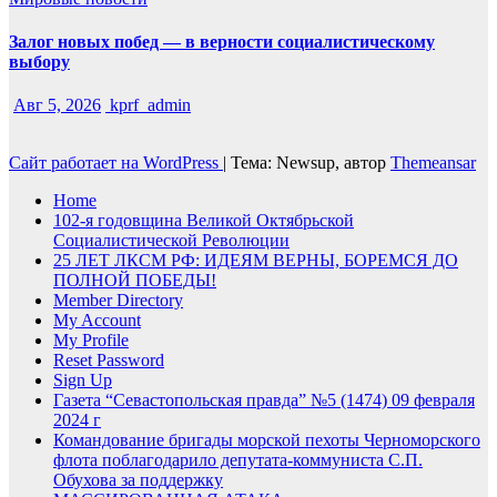
Залог новых побед — в верности социалистическому
выбору
Авг 5, 2026
kprf_admin
Сайт работает на WordPress
|
Тема: Newsup, автор
Themeansar
Home
102-я годовщина Великой Октябрьской
Социалистической Революции
25 ЛЕТ ЛКСМ РФ: ИДЕЯМ ВЕРНЫ, БОРЕМСЯ ДО
ПОЛНОЙ ПОБЕДЫ!
Member Directory
My Account
My Profile
Reset Password
Sign Up
Газета “Севастопольская правда” №5 (1474) 09 февраля
2024 г
Командование бригады морской пехоты Черноморского
флота поблагодарило депутата-коммуниста С.П.
Обухова за поддержку