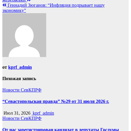
по
Геннадий Зюганов: “Инфляция подрывает нашу
записям
экономику”
от
kprf_admin
Похожая запись
Новости СевКПРФ
“Севастопольская правда” №29 от 31 июля 2026 г.
Июл 31, 2026
kprf_admin
Новости СевКПРФ
От нас зарегистрирован кандидат в депутаты Госдумы