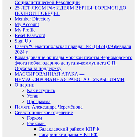
Социалистической Революции
25 ЛЕТ ЛКСМ РФ: ИДЕЯМ ВЕРНЫ, БОРЕМСЯ ДО
ПОЛНОЙ ПОБЕДЫ!
Member Directory
My Account
My Profile
Reset Password
Sign Up
Газета “Севастопольская правда” №5 (1474) 09 февраля
2024 г
Командование бригады морской пехоты Черноморского
флота поблагодарило депутата-коммуниста С.П.
Обухова за поддержку
МАССИРОВАННАЯ АТАКА —
НЕМАССИРОВАННАЯ РАБОТА С УКРЫТИЯМИ
О партии
Как вступить
Устав
Программа
Памяти Александра Черемёнова
Севастопольское отделение
Горком
Райкомы
Балаклавский райком КПРФ
Гагаринский райком КПРФ