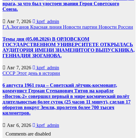
врага, за что был удостоен звания Героя Советского
Союза.
Авг 7, 2026
kprf_admin
Г.А.Зюганов
Красная линия
Новости партии
Новости России
Темы дня (05.08.2026) В ОРЛОВСКОМ
ГОСУДАРСТВЕННОМ УНИВЕРСИТЕТЕ ОТКРЫЛАСЬ
АУДИТОРИЯ ИМЕНИ ЗНАМЕНИТОГО ВЫПУСКНИКА,
ГЕННАДИЯ ЗЮГАНОВА.
Авг 7, 2026
kprf_admin
СССР
Этот день в истории
6 августа 1961 года – Советский лётчик-космонавт,
коммунист Герман Степанович Титов на корабле
«Восток-2» совершил первый в мире космический полёт
длительностью более суток (25 часов 11 минут), сделав 17
оборотов вокруг Земли, пролетев более 700 тысяч
километров.
Авг 6, 2026
kprf_admin
Comments are disabled