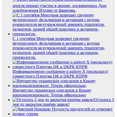
апреля принял участие в акциях, посвященных Дню
освобождения Италии от фашизма.
С 1 сентября Минздрав разрешит среднему
медперсоналу, фельдшерам и акушерам с ведома
руководителя медучреждений заменять терапевтов,
педиатров, врачей общей практики и акушеров-
гинекологов.
Информационное сообщение о работе X (июльского)
совместного Пленума ЦК и ЦКРК КПРФ
Имущество украинских олигархов в Крыму
национализировали. Теперь официально
Осталось 3
дня до закрытия приёма заявок!