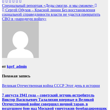
Навигация
Специальный репортаж «Деды смогли, и мы сможем»
Сергей Обухов – Красной линии Без восстановления
по
социальной справедливости власти не удастся превратить
записям
СВО в «народную войну»
от
kprf_admin
Похожая запись
Великая Отечественная война
СССР
Этот день в истории
7 августа 1941 года – советский летчик-истребитель
Виктор Васильевич Талалихин впервые в Великой
Отечественной войне совершил ночной таран, в
воздушном бою над Москвой уничтожив бомбардировщик