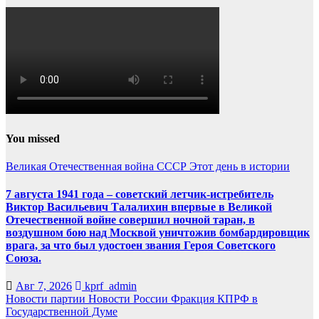
You missed
Великая Отечественная война
СССР
Этот день в истории
7 августа 1941 года – советский летчик-истребитель
Виктор Васильевич Талалихин впервые в Великой
Отечественной войне совершил ночной таран, в
воздушном бою над Москвой уничтожив бомбардировщик
врага, за что был удостоен звания Героя Советского
Союза.
Авг 7, 2026
kprf_admin
Новости партии
Новости России
Фракция КПРФ в
Государственной Думе