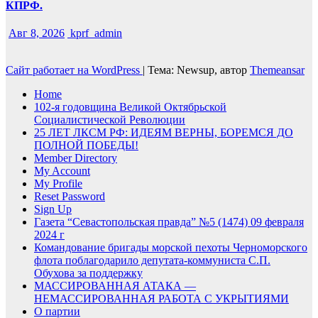
КПРФ.
Авг 8, 2026
kprf_admin
Сайт работает на WordPress
|
Тема: Newsup, автор
Themeansar
Home
102-я годовщина Великой Октябрьской
Социалистической Революции
25 ЛЕТ ЛКСМ РФ: ИДЕЯМ ВЕРНЫ, БОРЕМСЯ ДО
ПОЛНОЙ ПОБЕДЫ!
Member Directory
My Account
My Profile
Reset Password
Sign Up
Газета “Севастопольская правда” №5 (1474) 09 февраля
2024 г
Командование бригады морской пехоты Черноморского
флота поблагодарило депутата-коммуниста С.П.
Обухова за поддержку
МАССИРОВАННАЯ АТАКА —
НЕМАССИРОВАННАЯ РАБОТА С УКРЫТИЯМИ
О партии