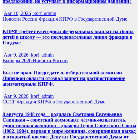
предложений, но уступает в информационном давлении?
Авг 10, 2026
kprf_admin
Новости России
Фракция КПРФ в Государственной Думе
КПРФ требует ежегодных федеральных выплат на сборы
детей в школу — это последовательная линия фракции в
Госдуме
Авг 9, 2026
kprf_admin
Выборы 2026
Новости России
Был не прав. Председатель избирательной комиссии
Липецкой области отозвал запрет на распространение
агитматериала КПРФ.
Авг 9, 2026
kprf_admin
СССР
Фракция КПРФ в Государственной Думе
8 августа 1948 года – родилась Светлана Евгеньевна
Савицкая – советский космонавт, лётчик-испытатель,
единственная женщина – дважды Герой Советского Союза
(1982, 1984), первая в мире женщина, совершившая выход
в открытый космос. Депутат Государственной Думы от