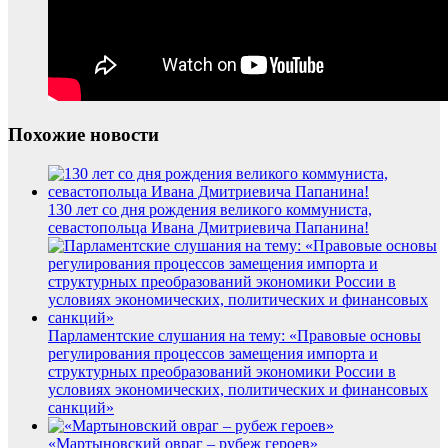
Похожие новости
130 лет со дня рождения великого коммуниста,
севастопольца Ивана Дмитриевича Папанина!
Парламентские слушания на тему: «Правовые основы
регулирования процессов замещения импорта и
структурных преобразований экономики России в
условиях экономических, политических и финансовых
санкций»
«Мартыновский овраг – рубеж героев»