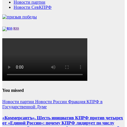
Новости партии
Новости СевКПРФ
RSS
You missed
Новости партии
Новости России
Фракция КПРФ в
Государственной Думе
«Коммерсантъ». Шесть инициатив КПРФ против четырех
от «Единой России»: почему КПРФ лидирует по числу