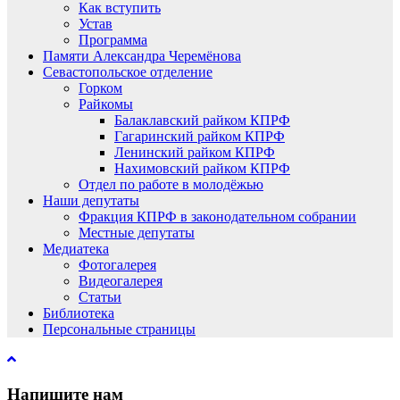
Как вступить
Устав
Программа
Памяти Александра Черемёнова
Севастопольское отделение
Горком
Райкомы
Балаклавский райком КПРФ
Гагаринский райком КПРФ
Ленинский райком КПРФ
Нахимовский райком КПРФ
Отдел по работе в молодёжью
Наши депутаты
Фракция КПРФ в законодательном собрании
Местные депутаты
Медиатека
Фотогалерея
Видеогалерея
Статьи
Библиотека
Персональные страницы
Напишите нам