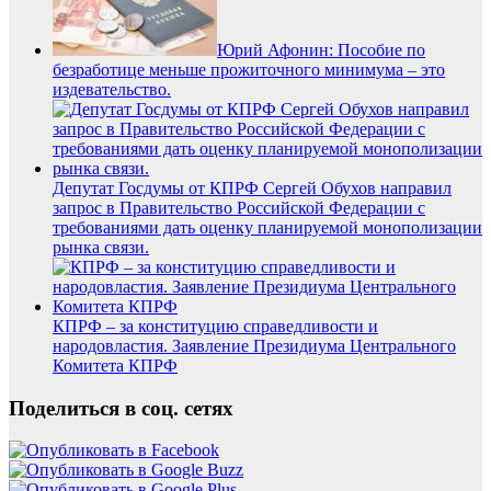
Юрий Афонин: Пособие по
безработице меньше прожиточного минимума – это
издевательство.
Депутат Госдумы от КПРФ Сергей Обухов направил
запрос в Правительство Российской Федерации с
требованиями дать оценку планируемой монополизации
рынка связи.
КПРФ – за конституцию справедливости и
народовластия. Заявление Президиума Центрального
Комитета КПРФ
Поделиться в соц. сетях