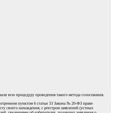
ли всю процедуру проведения такого метода голосования.
отренном пунктом 6 статьи 33 Закона № 20-ФЗ праве
сту своего нахождения, с реестром заявлений (устных
ей, сведениями об избирателях, подавших заявления о