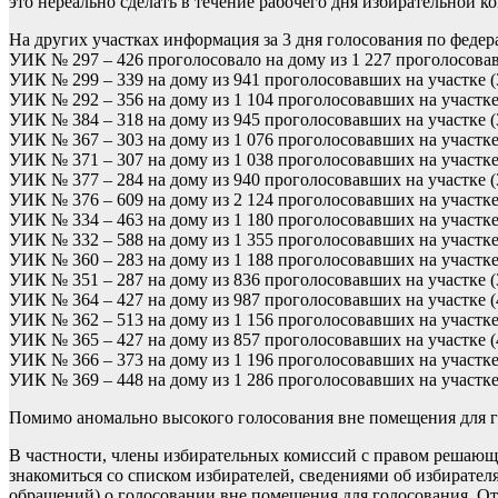
это нереально сделать в течение рабочего дня избирательной к
На других участках информация за 3 дня голосования по феде
УИК № 297 – 426 проголосовало на дому из 1 227 проголосова
УИК № 299 – 339 на дому из 941 проголосовавших на участке (
УИК № 292 – 356 на дому из 1 104 проголосовавших на участке
УИК № 384 – 318 на дому из 945 проголосовавших на участке (
УИК № 367 – 303 на дому из 1 076 проголосовавших на участке
УИК № 371 – 307 на дому из 1 038 проголосовавших на участке
УИК № 377 – 284 на дому из 940 проголосовавших на участке (
УИК № 376 – 609 на дому из 2 124 проголосовавших на участке
УИК № 334 – 463 на дому из 1 180 проголосовавших на участке
УИК № 332 – 588 на дому из 1 355 проголосовавших на участке
УИК № 360 – 283 на дому из 1 188 проголосовавших на участке
УИК № 351 – 287 на дому из 836 проголосовавших на участке (
УИК № 364 – 427 на дому из 987 проголосовавших на участке (
УИК № 362 – 513 на дому из 1 156 проголосовавших на участке
УИК № 365 – 427 на дому из 857 проголосовавших на участке (
УИК № 366 – 373 на дому из 1 196 проголосовавших на участке
УИК № 369 – 448 на дому из 1 286 проголосовавших на участке
Помимо аномально высокого голосования вне помещения для г
В частности, члены избирательных комиссий с правом решающе
знакомиться со списком избирателей, сведениями об избирател
обращений) о голосовании вне помещения для голосования. От