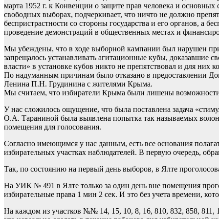
марта 1952 г. к Конвенции о защите прав человека и основных 
свободных выборах, подчеркивает, что ничто не должно преп
беспристрастности со стороны государства и его органов, а бе
проведение демонстраций в общественных местах и финансиров
Мы убеждены, что в ходе выборной кампании был нарушен пр
запрещалось устанавливать агитационные кубы, доказавшие с
власти» в установке кубов никто не препятствовал и для них 
По надуманным причинам было отказано в предоставлении Дома
Ленина П.Н. Грудинина с жителями Крыма.
Мы считаем, что избиратели Крыма были лишены возможности с
У нас сложилось ощущение, что была поставлена задача «стиму
О.А. Тараниной была выявлена попытка так называемых волонт
помещения для голосования.
Согласно имеющимся у нас данным, есть все основания полагать
избирательных участках наблюдателей. В первую очередь, обр
Так, по состоянию на первый день выборов, в Ялте проголосова
На УИК № 491 в Ялте только за один день вне помещения прогол
избирательные права 1 мин 2 сек. И это без учета времени, кот
На каждом из участков №№ 14, 15, 10, 8, 16, 810, 832, 858, 811