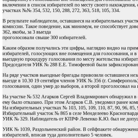
включении в список избирателей по месту своего нахождения,
участках №№ 354, 532, 150, 288, 272, 363, 518, 105, 334.
В результате наблюдатели, оставшиеся на избирательных участ
комиссии. Такое поведение, как минимум, не способствует дов
362, якобы, за 3 выезда
проголосовали свыше 300 избирателей.
Каким образом получались эти цифры, наглядно видно на приме
избирателей, голосующих вне помещения для голосования, и в 
выездную процедуру голосования по месту жительства избирате
Председателя УИК № 288 Е.Е. Тимофеевой были зафиксированы 
На ряде участков выездные бригады привозили оставшиеся неза
выезде в 10.30 19 сентября членов УИК № 356 (г. Симферополь
голосования, один умер до выборов, а второй проголосовал на
На участке № 532 Агарков Сергей Владимирович обнаружил в сп
ему было отказано. При этом Агарков С.В. уведомил ранее ком
На избирательных участках № 103, 105, 109, 110, 87, 90, 96, 
Избирательный участок № 865 в селе Менделеево Красногварде
УИК № 329. Наблюдатель от КПРФ Левенко К.Ю. был не допущен
УИК № 1039, Раздольненский район. В сейфпакете обнаружено
избирателей, вписав туда дополнительно 5 человек.