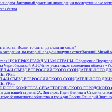
аснодара, ❗️активный участник ликвидации последствий экологи
ская битва
тельства: Волки-то сыты, да целы ли овцы?
Василий Михайлов
К ГРАЖДАНАМ СТРАНЫ! Обращение Председа
Чтим участников возведения объекта «
ОШЁЛ 4-Й СЪЕЗД ВСЕРОССИЙСКОГО СОЗИДАТЕЛЬНОГО ДВ
ЛЬТУРЫ.
НИЕ БЮРО КОМИТЕТА СЕВАСТОПОЛЬСКОГО ГОРОДСКОГО
Г.А. Зюганов: Идеи Ленина и Сталина спас
Геннадий Зюганов