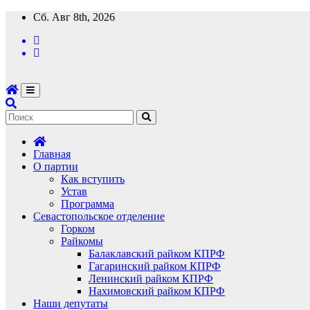
Перейти
Сб. Авг 8th, 2026
к
содержимому
Главная
О партии
Как вступить
Устав
Программа
Севастопольское отделение
Горком
Райкомы
Балаклавский райком КПРФ
Гагаринский райком КПРФ
Ленинский райком КПРФ
Нахимовский райком КПРФ
Наши депутаты