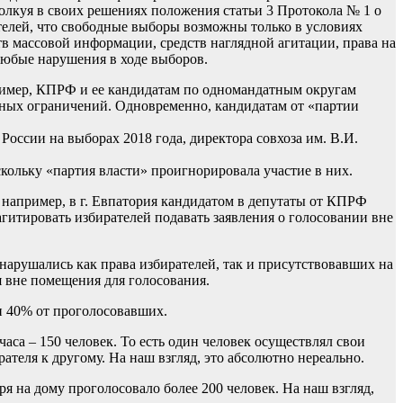
толкуя в своих решениях положения статьи 3 Протокола № 1 о
елей, что свободные выборы возможны только в условиях
ств массовой информации, средств наглядной агитации, права на
любые нарушения в ходе выборов.
имер, КПРФ и ее кандидатам по одномандатным округам
дных ограничений. Одновременно, кандидатам от «партии
ссии на выборах 2018 года, директора совхоза им. В.И.
ольку «партия власти» проигнорировала участие в них.
, например, в г. Евпатория кандидатом в депутаты от КПРФ
гитировать избирателей подавать заявления о голосовании вне
 нарушались как права избирателей, так и присутствовавших на
я вне помещения для голосования.
ти 40% от проголосовавших.
аса – 150 человек. То есть один человек осуществлял свои
рателя к другому. На наш взгляд, это абсолютно нереально.
ября на дому проголосовало более 200 человек. На наш взгляд,