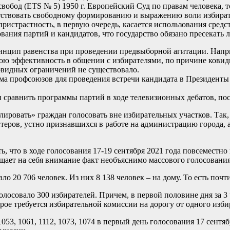
свобод (ETS № 5) 1950 г. Европейский Суд по правам человека, 
ятствовать свободному формированию и выражению воли избират
спристрастность, в первую очередь, касается использования сред
ания партий и кандидатов, что государство обязано пресекать 
инцип равенства при проведении предвыборной агитации. Напр
вою эффективность в общении с избирателями, по причине кови
ковидных ограничений не существовало.
 профсоюзов для проведения встречи кандидата в Президенты Ро
равнить программы партий в ходе телевизионных дебатов, поск
лировать» граждан голосовать вне избирательных участков. Так
еров, устно признавшихся в работе на администрацию города, а
, что в ходе голосования 17-19 сентября 2021 года повсеместно
ащает на себя внимание факт необъяснимо массового голосовани
ло 20 706 человек. Из них 8 138 человек – на дому. То есть поч
осовало 300 избирателей. Причем, в первой половине дня за 3 ч
орое требуется избирательной комиссии на дорогу от одного изби
, 1053, 1061, 1112, 1073, 1074 в первый день голосования 17 сент