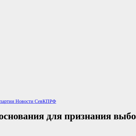
 партии
Новости СевКПРФ
снования для признания выбо