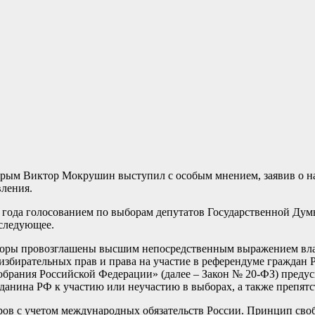
рым Виктор Мокрушин выступил с особым мнением, заявив о н
вления.
1 года голосованием по выборам депутатов Государственной Ду
следующее.
боры провозглашены высшим непосредственным выражением влас
 избирательных прав и права на участие в референдуме граждан 
рания Российской Федерации» (далее – Закон № 20-ФЗ) предусм
анина РФ к участию или неучастию в выборах, а также препятств
ов с учетом международных обязательств России. Принцип своб