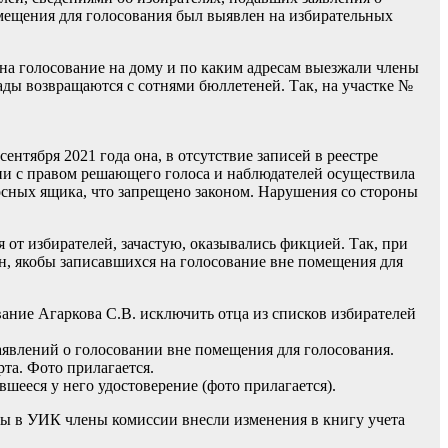
омещения для голосования был выявлен на избирательных
и на голосование на дому и по каким адресам выезжали члены
гады возвращаются с сотнями бюллетеней. Так, на участке №
нтября 2021 года она, в отсутствие записей в реестре
сии с правом решающего голоса и наблюдателей осуществила
носных ящика, что запрещено законом. Нарушения со стороны
 от избирателей, зачастую, оказывались фикцией. Так, при
ан, якобы записавшихся на голосование вне помещения для
ание Агаркова С.В. исключить отца из списков избирателей
 заявлений о голосовании вне помещения для голосования.
та. Фото прилагается.
шееся у него удостоверение (фото прилагается).
бы в УИК члены комиссии внесли изменения в книгу учета