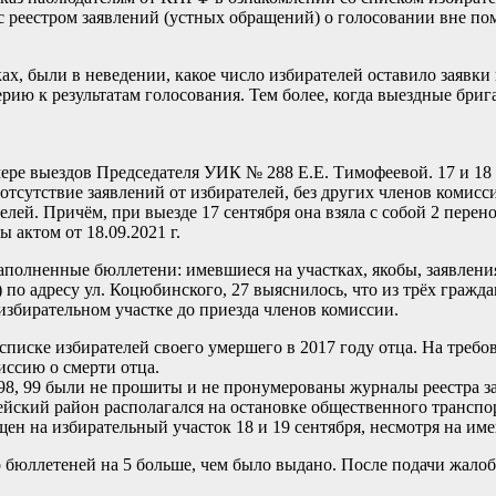
 с реестром заявлений (устных обращений) о голосовании вне п
ках, были в неведении, какое число избирателей оставило заявк
ерию к результатам голосования. Тем более, когда выездные бри
ре выездов Председателя УИК № 288 Е.Е. Тимофеевой. 17 и 18 се
отсутствие заявлений от избирателей, без других членов комис
лей. Причём, при выезде 17 сентября она взяла с собой 2 пере
актом от 18.09.2021 г.
полненные бюллетени: имевшиеся на участках, якобы, заявления
) по адресу ул. Коцюбинского, 27 выяснилось, что из трёх гражд
 избирательном участке до приезда членов комиссии.
иске избирателей своего умершего в 2017 году отца. На требов
иссию о смерти отца.
85, 98, 99 были не прошиты и не пронумерованы журналы реестра
йский район располагался на остановке общественного транспор
 на избирательный участок 18 и 19 сентября, несмотря на имев
 бюллетеней на 5 больше, чем было выдано. После подачи жало