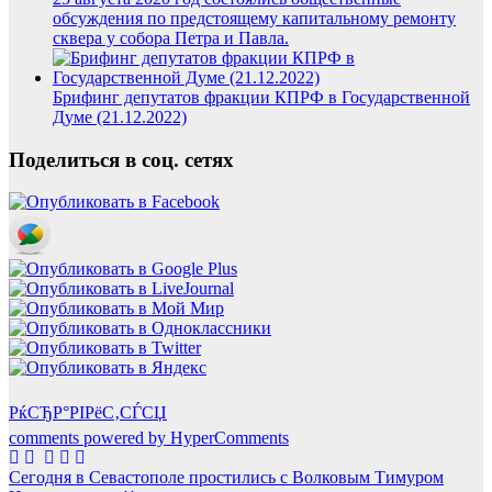
обсуждения по предстоящему капитальному ремонту
сквера у собора Петра и Павла.
Брифинг депутатов фракции КПРФ в Государственной
Думе (21.12.2022)
Поделиться в соц. сетях
РќСЂР°РІРёС‚СЃСЏ
comments powered by HyperComments
Навигация
Сегодня в Севастополе простились с Волковым Тимуром