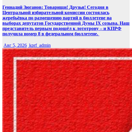
Геннадий Зюганов: Товарищи! Друзья! Сегодня в
Центральной избирательной комиссии состоялась
жеребьёвка по размещению партий в бюллетене на
выборах депутатов Государственной Думы IX созыва. Наш
представитель первым подошёл к лототрону – и КПРФ
получила номер 8 в федеральном бюллетене.
Авг 5, 2026
kprf_admin