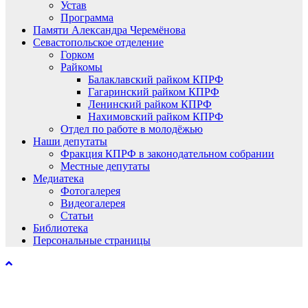
Устав
Программа
Памяти Александра Черемёнова
Севастопольское отделение
Горком
Райкомы
Балаклавский райком КПРФ
Гагаринский райком КПРФ
Ленинский райком КПРФ
Нахимовский райком КПРФ
Отдел по работе в молодёжью
Наши депутаты
Фракция КПРФ в законодательном собрании
Местные депутаты
Медиатека
Фотогалерея
Видеогалерея
Статьи
Библиотека
Персональные страницы