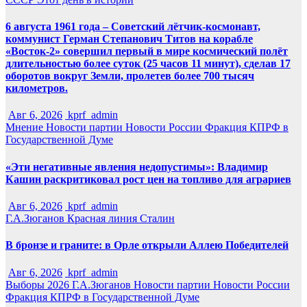
6 августа 1961 года – Советский лётчик-космонавт,
коммунист Герман Степанович Титов на корабле
«Восток-2» совершил первый в мире космический полёт
длительностью более суток (25 часов 11 минут), сделав 17
оборотов вокруг Земли, пролетев более 700 тысяч
километров.
Авг 6, 2026
kprf_admin
Мнение
Новости партии
Новости России
Фракция КПРФ в
Государственной Думе
«Эти негативные явления недопустимы»: Владимир
Кашин раскритиковал рост цен на топливо для аграриев
Авг 6, 2026
kprf_admin
Г.А.Зюганов
Красная линия
Сталин
В бронзе и граните: в Орле открыли Аллею Победителей
Авг 6, 2026
kprf_admin
Выборы 2026
Г.А.Зюганов
Новости партии
Новости России
Фракция КПРФ в Государственной Думе