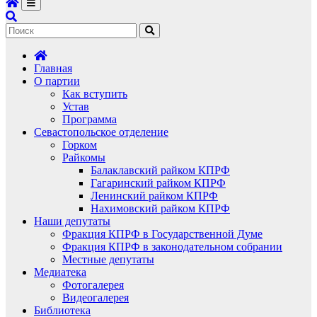
Главная
О партии
Как вступить
Устав
Программа
Севастопольское отделение
Горком
Райкомы
Балаклавский райком КПРФ
Гагаринский райком КПРФ
Ленинский райком КПРФ
Нахимовский райком КПРФ
Наши депутаты
Фракция КПРФ в Государственной Думе
Фракция КПРФ в законодательном собрании
Местные депутаты
Медиатека
Фотогалерея
Видеогалерея
Библиотека