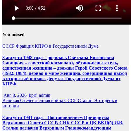
You missed
СССР
Фракция КПРФ в Государственной Думе
8 августа 1948 года – родилась Светлана Евгеньевна
Савицкая – советский космонавт, лётчик-испытатель,
единственная женщина – дважды Герой Советского Союза
(1982, 1984), первая в мире женщина, совершившая выход
в открытый космос. Депутат Государственной Думы от
КПРФ.
Авг 8, 2026
kprf_admin
Великая Отечественная война
СССР
Сталин
Этот день в
истории
8 августа 1941 года – Постановлением Президиума
Верховного Совета СССР, СНК СССР и ЦК ВКП(б) И.В.
Сталин назначен Верховным Главнокомандующим