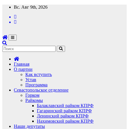
Перейти
Вс. Авг 9th, 2026
к
содержимому
Главная
О партии
Как вступить
Устав
Программа
Севастопольское отделение
Горком
Райкомы
Балаклавский райком КПРФ
Гагаринский райком КПРФ
Ленинский райком КПРФ
Нахимовский райком КПРФ
Наши депутаты