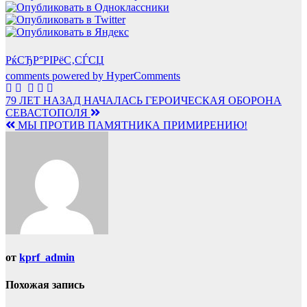
РќСЂР°РІРёС‚СЃСЏ
comments powered by HyperComments
Навигация
79 ЛЕТ НАЗАД НАЧАЛАСЬ ГЕРОИЧЕСКАЯ ОБОРОНА
СЕВАСТОПОЛЯ
по
МЫ ПРОТИВ ПАМЯТНИКА ПРИМИРЕНИЮ!
записям
от
kprf_admin
Похожая запись