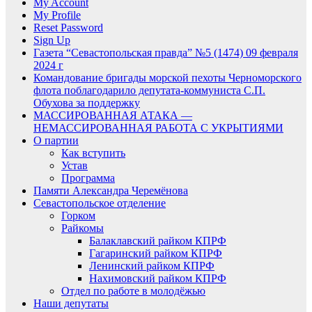
My Account
My Profile
Reset Password
Sign Up
Газета “Севастопольская правда” №5 (1474) 09 февраля
2024 г
Командование бригады морской пехоты Черноморского
флота поблагодарило депутата-коммуниста С.П.
Обухова за поддержку
МАССИРОВАННАЯ АТАКА —
НЕМАССИРОВАННАЯ РАБОТА С УКРЫТИЯМИ
О партии
Как вступить
Устав
Программа
Памяти Александра Черемёнова
Севастопольское отделение
Горком
Райкомы
Балаклавский райком КПРФ
Гагаринский райком КПРФ
Ленинский райком КПРФ
Нахимовский райком КПРФ
Отдел по работе в молодёжью
Наши депутаты