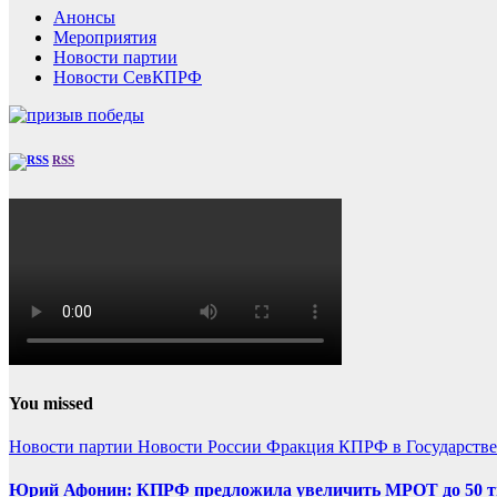
Анонсы
Мероприятия
Новости партии
Новости СевКПРФ
RSS
You missed
Новости партии
Новости России
Фракция КПРФ в Государств
Юрий Афонин: КПРФ предложила увеличить МРОТ до 50 т