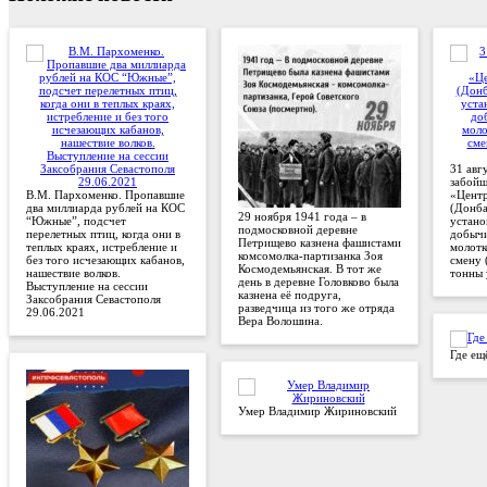
31 авг
забой
В.М. Пархоменко. Пропавшие
«Цент
два миллиарда рублей на КОС
(Донба
29 ноября 1941 года – в
“Южные”, подсчет
устано
подмосковной деревне
перелетных птиц, когда они в
добычи
Петрищево казнена фашистами
теплых краях, истребление и
молотк
комсомолка-партизанка Зоя
без того исчезающих кабанов,
смену 
Космодемьянская. В тот же
нашествие волков.
тонны 
день в деревне Головково была
Выступление на сессии
казнена её подруга,
Заксобрания Севастополя
разведчица из того же отряда
29.06.2021
Вера Волошина.
Где ещ
Умер Владимир Жириновский