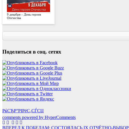
9 декабря – День героев
Отечества
Поделиться в соц. сетях
РќСЂР°РІРёС‚СЃСЏ
comments powered by HyperComments
Навигация
ВПЕРЕД К ПОБЕДАМ: СОСТОЯЛАСЬ IX ОТЧЁТНО-ВЫ