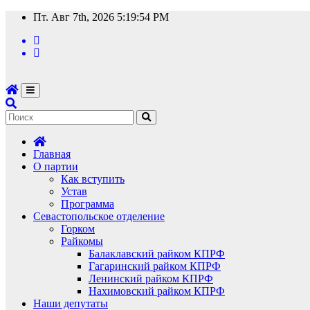
Перейти
Пт. Авг 7th, 2026
5:19:55 PM
к
содержимому
Главная
О партии
Как вступить
Устав
Программа
Севастопольское отделение
Горком
Райкомы
Балаклавский райком КПРФ
Гагаринский райком КПРФ
Ленинский райком КПРФ
Нахимовский райком КПРФ
Наши депутаты