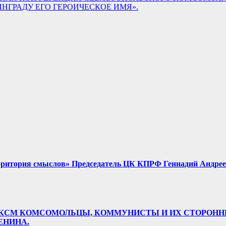
НГРАДУ ЕГО ГЕРОИЧЕСКОЕ ИМЯ».
ерритория смыслов» Председатель ЦК КПРФ Геннадий Андрее
НИЯ ВЛКСМ КОМСОМОЛЬЦЫ, КОММУНИСТЫ И ИХ СТОРО
ЕНИНА.