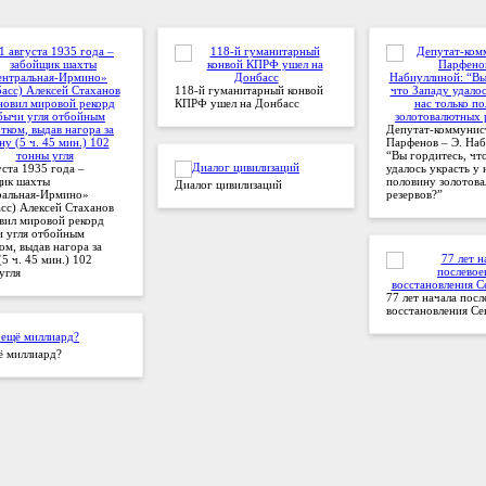
118-й гуманитарный конвой
КПРФ ушел на Донбасс
Депутат-коммунис
Парфенов – Э. На
“Вы гордитесь, чт
уста 1935 года –
удалось украсть у 
щик шахты
половину золотов
Диалог цивилизаций
ральная-Ирмино»
резервов?”
сс) Алексей Стаханов
вил мировой рекорд
 угля отбойным
ом, выдав нагора за
(5 ч. 45 мин.) 102
угля
77 лет начала пос
восстановления Се
ё миллиард?