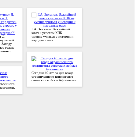
Г.А. Зюганов: Важнейший
ключ к успехам КПК —
т Д.
умение учиться у истории и
биуллиной:
народных масс
о Западу
нас только
алютных
Сегодня 40 лет со дня ввода
ограниченного контингента
советских войск в Афганистан
левоенного
вастополя.