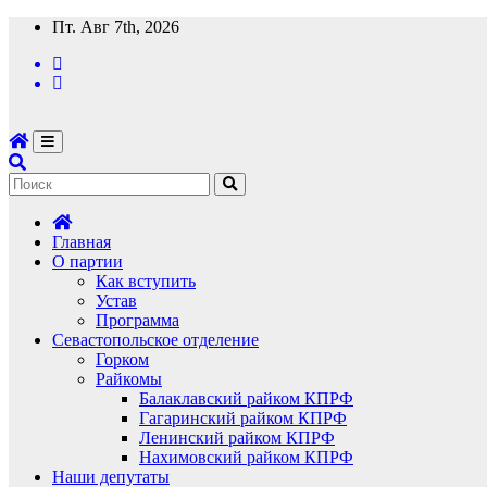
Перейти
Пт. Авг 7th, 2026
к
содержимому
Главная
О партии
Как вступить
Устав
Программа
Севастопольское отделение
Горком
Райкомы
Балаклавский райком КПРФ
Гагаринский райком КПРФ
Ленинский райком КПРФ
Нахимовский райком КПРФ
Наши депутаты