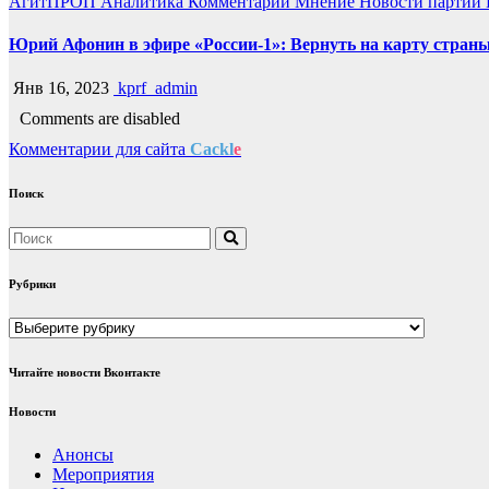
АгитПРОП
Аналитика
Комментарий
Мнение
Новости партии
Юрий Афонин в эфире «России-1»: Вернуть на карту страны
Янв 16, 2023
kprf_admin
Comments are disabled
Комментарии для сайта
Cackl
e
Поиск
Рубрики
Рубрики
Читайте новости Вконтакте
Новости
Анонсы
Мероприятия