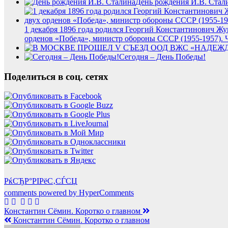
День рождения И.В. Стал
1 декабря 1896 года родился Георгий Константинович Жу
орденов «Победа», министр обороны СССР (1955-1957). 
Сегодня – День Победы!
Поделиться в соц. сетях
РќСЂР°РІРёС‚СЃСЏ
comments powered by HyperComments
Навигация
Константин Сёмин. Коротко о главном
Константин Сёмин. Коротко о главном
по