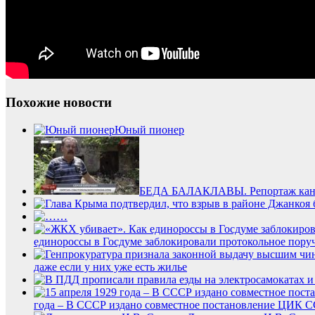
Похожие новости
Юный пионер
БЕДА БАЛАКЛАВЫ. Репортаж кана
…
единороссы в Госдуме заблокировали протокольное пор
даже если у них уже есть жилье
года – В СССР издано совместное постановление ЦИК С