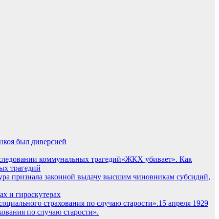
нкоя был диверсией
«ЖКХ убивает». Как
ых трагедий
ура признала законной выдачу высшим чиновникам субсидий,
ах и гироскутерах
15 апреля 1929
ования по случаю старости».