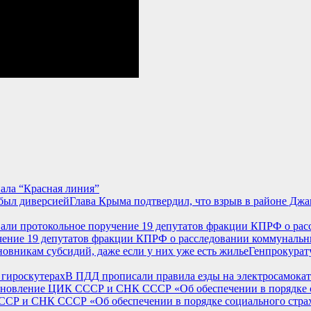
ла “Красная линия”
Глава Крыма подтвердил, что взрыв в районе Джа
учение 19 депутатов фракции КПРФ о расследовании коммунальн
Генпрокурат
В ПДД прописали правила езды на электросамокат
ССР и СНК СССР «Об обеспечении в порядке социального страх