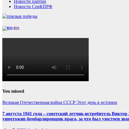
Новости партии
Новости СевКПРФ
RSS
You missed
Великая Отечественная война
СССР
Этот день в истории
7 августа 1941 года – советский летчик-истребитель Викт
уничтожив бомбардировщик врага, за что был удостоен зва