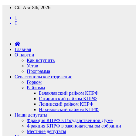
Перейти
Сб. Авг 8th, 2026
к
содержимому
Главная
О партии
Как вступить
Устав
Программа
Севастопольское отделение
Горком
Райкомы
Балаклавский райком КПРФ
Гагаринский райком КПРФ
Ленинский райком КПРФ
Нахимовский райком КПРФ
Наши депутаты
Фракция КПРФ в Государственной Думе
Фракция КПРФ в законодательном собрании
Местные депутаты