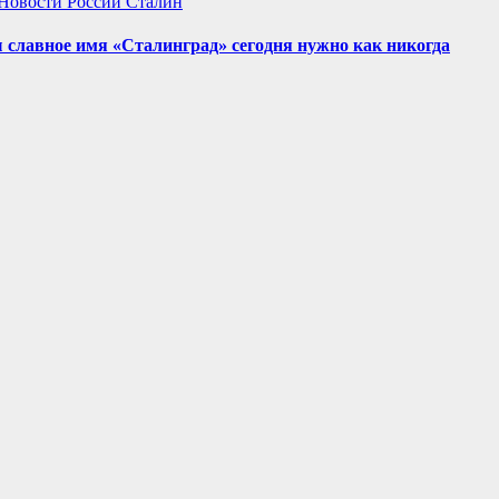
Новости России
Сталин
 славное имя «Сталинград» сегодня нужно как никогда