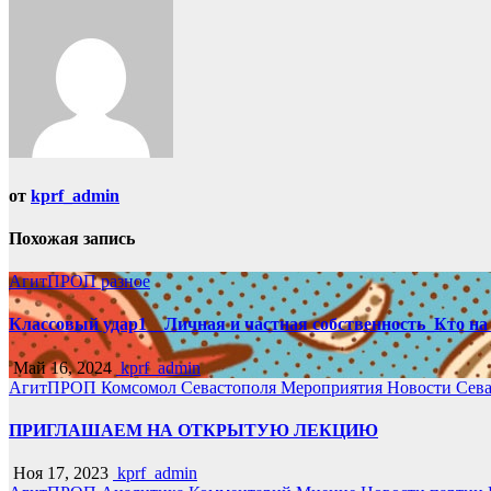
записям
от
kprf_admin
Похожая запись
АгитПРОП
разное
Классовый удар1__Личная и частная собственность_Кто на 
Май 16, 2024
kprf_admin
АгитПРОП
Комсомол Севастополя
Мероприятия
Новости Сев
ПРИГЛАШАЕМ НА ОТКРЫТУЮ ЛЕКЦИЮ
Ноя 17, 2023
kprf_admin