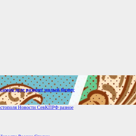
самом деле разорит малый бизнес
астополя
Новости СевКПРФ
разное